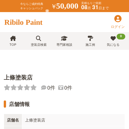
見積もりご依頼
￥
50,000
今ならご成約特典
08
31
月
日まで
キャッシュバック
Ribilo Paint
ログイン
0
TOP
塗装店検索
専門家相談
施工例
気になる
上條塗装店
0件
0件
店舗情報
店舗名
上條塗装店