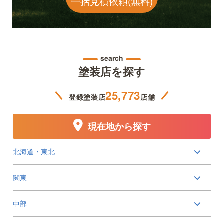
一括見積依頼(無料)
search
塗装店を探す
25,773
登録塗装店
店舗
現在地から探す
北海道・東北
関東
中部