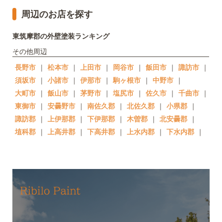
周辺のお店を探す
東筑摩郡の外壁塗装ランキング
その他周辺
長野市
｜
松本市
｜
上田市
｜
岡谷市
｜
飯田市
｜
諏訪市
｜
須坂市
｜
小諸市
｜
伊那市
｜
駒ヶ根市
｜
中野市
｜
大町市
｜
飯山市
｜
茅野市
｜
塩尻市
｜
佐久市
｜
千曲市
｜
東御市
｜
安曇野市
｜
南佐久郡
｜
北佐久郡
｜
小県郡
｜
諏訪郡
｜
上伊那郡
｜
下伊那郡
｜
木曽郡
｜
北安曇郡
｜
埴科郡
｜
上高井郡
｜
下高井郡
｜
上水内郡
｜
下水内郡
｜