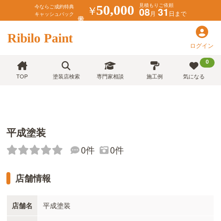
見積もりご依頼
￥
50,000
今ならご成約特典
08
31
月
日まで
キャッシュバック
Ribilo Paint
ログイン
0
TOP
塗装店検索
専門家相談
施工例
気になる
平成塗装
0件
0件
店舗情報
店舗名
平成塗装