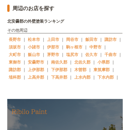
周辺のお店を探す
北安曇郡の外壁塗装ランキング
その他周辺
長野市
｜
松本市
｜
上田市
｜
岡谷市
｜
飯田市
｜
諏訪市
｜
須坂市
｜
小諸市
｜
伊那市
｜
駒ヶ根市
｜
中野市
｜
大町市
｜
飯山市
｜
茅野市
｜
塩尻市
｜
佐久市
｜
千曲市
｜
東御市
｜
安曇野市
｜
南佐久郡
｜
北佐久郡
｜
小県郡
｜
諏訪郡
｜
上伊那郡
｜
下伊那郡
｜
木曽郡
｜
東筑摩郡
｜
埴科郡
｜
上高井郡
｜
下高井郡
｜
上水内郡
｜
下水内郡
｜