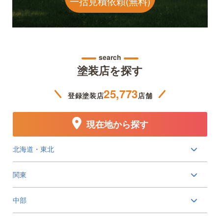
一括見積依頼(無料)
search
塗装店を探す
25,773
登録塗装店
店舗
現在地から探す
北海道・東北
関東
中部