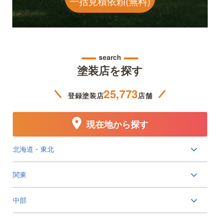
一括見積依頼(無料)
search
塗装店を探す
25,773
登録塗装店
店舗
現在地から探す
北海道・東北
関東
中部