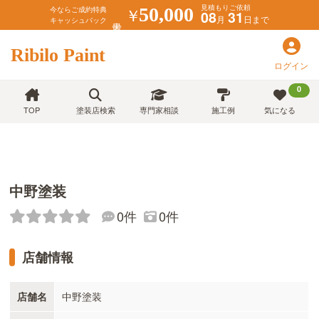
見積もりご依頼
￥
50,000
今ならご成約特典
08
31
月
日まで
キャッシュバック
Ribilo Paint
ログイン
0
TOP
塗装店検索
専門家相談
施工例
気になる
中野塗装
0件
0件
店舗情報
店舗名
中野塗装