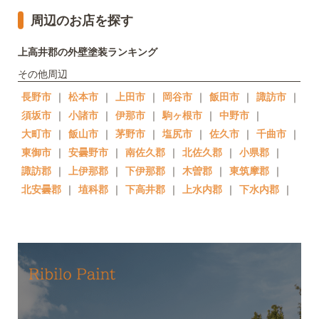
周辺のお店を探す
上高井郡の外壁塗装ランキング
その他周辺
長野市
｜
松本市
｜
上田市
｜
岡谷市
｜
飯田市
｜
諏訪市
｜
須坂市
｜
小諸市
｜
伊那市
｜
駒ヶ根市
｜
中野市
｜
大町市
｜
飯山市
｜
茅野市
｜
塩尻市
｜
佐久市
｜
千曲市
｜
東御市
｜
安曇野市
｜
南佐久郡
｜
北佐久郡
｜
小県郡
｜
諏訪郡
｜
上伊那郡
｜
下伊那郡
｜
木曽郡
｜
東筑摩郡
｜
北安曇郡
｜
埴科郡
｜
下高井郡
｜
上水内郡
｜
下水内郡
｜