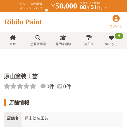
見積もりご依頼
￥
50,000
今ならご成約特典
08
31
月
日まで
キャッシュバック
Ribilo Paint
ログイン
0
TOP
塗装店検索
専門家相談
施工例
気になる
原山塗装工芸
0件
0件
店舗情報
店舗名
原山塗装工芸