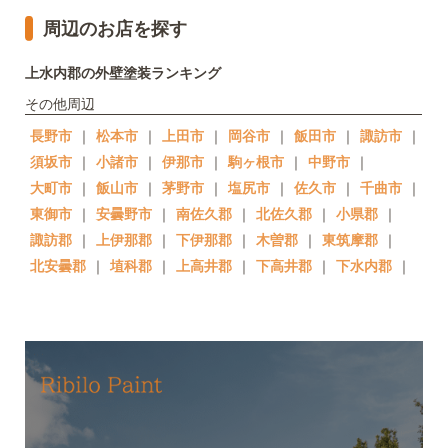
周辺のお店を探す
上水内郡の外壁塗装ランキング
その他周辺
長野市
｜
松本市
｜
上田市
｜
岡谷市
｜
飯田市
｜
諏訪市
｜
須坂市
｜
小諸市
｜
伊那市
｜
駒ヶ根市
｜
中野市
｜
大町市
｜
飯山市
｜
茅野市
｜
塩尻市
｜
佐久市
｜
千曲市
｜
東御市
｜
安曇野市
｜
南佐久郡
｜
北佐久郡
｜
小県郡
｜
諏訪郡
｜
上伊那郡
｜
下伊那郡
｜
木曽郡
｜
東筑摩郡
｜
北安曇郡
｜
埴科郡
｜
上高井郡
｜
下高井郡
｜
下水内郡
｜