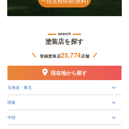
一括見積依頼(無料)
search
塗装店を探す
25,774
登録塗装店
店舗
現在地から探す
北海道・東北
関東
中部