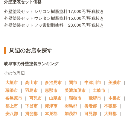
外壁塗装セット価格
外壁塗装セット
シリコン樹脂塗料
17,000円/坪
税抜き
外壁塗装セット
ウレタン樹脂塗料
15,000円/坪
税抜き
外壁塗装セット
フッ素樹脂塗料
23,000円/坪
税抜き
周辺のお店を探す
岐阜市の外壁塗装ランキング
その他周辺
大垣市
｜
高山市
｜
多治見市
｜
関市
｜
中津川市
｜
美濃市
｜
瑞浪市
｜
羽島市
｜
恵那市
｜
美濃加茂市
｜
土岐市
｜
各務原市
｜
可児市
｜
山県市
｜
瑞穂市
｜
飛騨市
｜
本巣市
｜
郡上市
｜
下呂市
｜
海津市
｜
羽島郡
｜
養老郡
｜
不破郡
｜
安八郡
｜
揖斐郡
｜
本巣郡
｜
加茂郡
｜
可児郡
｜
大野郡
｜