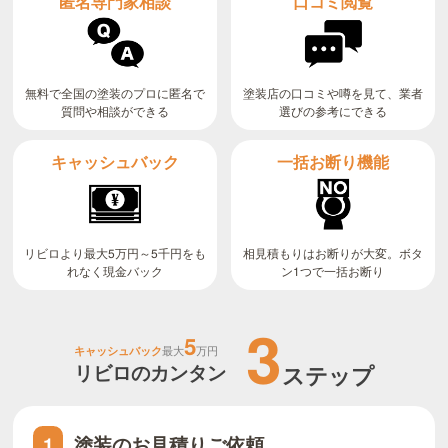
匿名専門家相談
口コミ閲覧
無料で全国の塗装のプロに匿名で
塗装店の口コミや噂を見て、業者
質問や相談ができる
選びの参考にできる
キャッシュバック
一括お断り機能
リビロより最大5万円～5千円をも
相見積もりはお断りが大変。ボタ
ン1つで一括お断り
れなく現金バック
3
5
キャッシュバック
最大
万円
リビロのカンタン
ステップ
塗装のお見積りご依頼
1