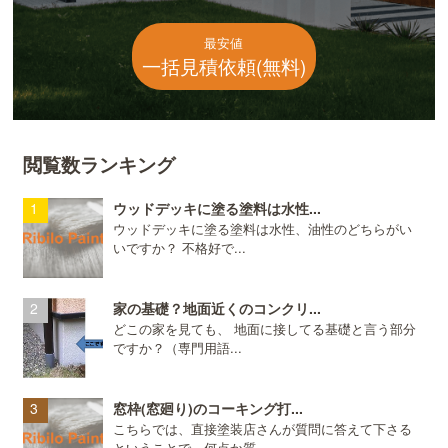
最安値
一括見積依頼(無料)
閲覧数ランキング
ウッドデッキに塗る塗料は水性...
ウッドデッキに塗る塗料は水性、油性のどちらがい
いですか？ 不格好で...
家の基礎？地面近くのコンクリ...
どこの家を見ても、 地面に接してる基礎と言う部分
ですか？（専門用語...
窓枠(窓廻り)のコーキング打...
こちらでは、直接塗装店さんが質問に答えて下さる
ということで、何点か質...