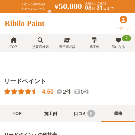
見積もりご依頼
￥
50,000
今ならご成約特典
08
31
月
日まで
キャッシュバック
Ribilo Paint
ログイン
0
TOP
塗装店検索
専門家相談
施工例
気になる
リードペイント
4.50
2件
0件
価格
TOP
施工例
口コミ
2
リードペイントの価格表