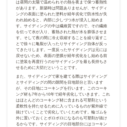
は昼間の太陽で温められその熱を夜まで保つ蓄熱性
があります。新築時は問題ありませんが、サイディ
ングの表面に塗られた塗料が経年劣化で防水性が失
われ始めると、内部に少しづつ水が浸入し始めま
す。サイディングの中は繊維質ですので、その繊維
を伝って水が入り、蓄熱された熱が水を膨張させま
す。そして夜の間に冷え収縮することを繰り返すこ
とで徐々に亀裂が入ったりサイディング自体が反っ
てきたりします。一度反ったサイディングは元には
戻せないため、表面の塗膜が経年劣化をし始める前
に塗装を再度行うのがサイディングを最も長持ちさ
せるために大切だということです。
また、サイディングで家を建てる際はサイディング
とサイディングの間の隙間を目地部分と言います
が、その目地にコーキングを行います。このコーキ
ング材も7年から10年で経年劣化していきます。これ
はほとんどのコーキング材に含まれる可塑剤という
柔軟性を持たせるために入っているものが紫外線で
抜けていくことで劣化していくためです。輪ゴムを
外に置いておくとボロボロになるのも可塑剤が抜け
るからです。サイディングの目地部分にはコーキン