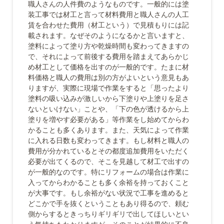
職人さんの人件費のようなものです。一般的には塗
装工事では材工と言って材料費用と職人さんの人工
賃を合わせた費用（材工という）で見積もりには記
載されます。なぜそのようになるかと言いますと、
塗料によって塗り方や乾燥時間も変わってきますの
で、それによって前後する費用を踏まえてあらかじ
め材工として価格を出すのが一般的です。たまに材
料価格と職人の費用は別の方がよいという意見もあ
りますが、実際に現場で作業をすると「思ったより
塗料の吸い込みが激しいから下塗りや上塗りを足さ
ないといけない」ことや、「下の色が透けるから上
塗りを増やす必要がある」等作業をし始めてからわ
かることも多くあります。また、天気によって作業
に入れる日数も変わってきます。もし材料と職人の
費用が分かれているとその都度追加費用をいただく
必要が出てくるので、そこを見越して材工で出すの
が一般的なのです。特にリフォームの場合は作業に
入ってからわかることも多く余裕を持っておくこと
が大事です。もし余裕がない状況で工事を進めると
どこかで手を抜くということもあり得るので、頼む
側からするときっちりギリギリで出してほしいとい
う気持ちもわかりますが、そのことが結果的に不良