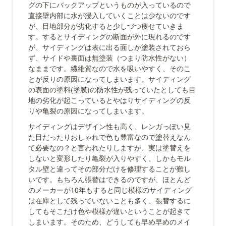
グの下にバックアップというものが入っているので
直接壁内部に水が浸入していくことは少ないのです
が、目地部分が劣化すると少しづつ痩せていきま
す。するとサイディングの断面が外に現れるのです
が、サイディングは表に出る面しか塗装されておら
ず、サイドや裏面は無塗装（つまり防水性がない）
なままです。繊維質なので水を吸いやすく、そのこ
とが反りの原因になってしまいます。サイディング
の表面の塗料(塗膜)の防水性が残っていたとしても目
地の劣化が起こっているとやはりサイディングの反
りや亀裂の原因になってしまいます。
サイディングはデザイン性も高く、レンガっぽい見
た目だったりおしゃれで色も豊富なので塗替えなん
て必要なの？と言われたりしますが、実は塗替えを
しないと変形したり亀裂が入りやすく、しかもモル
タル壁と違ってその部分だけを修理することが難し
いです。もちろん張替はできるのですが、ほとんど
のメーカーが10年もすると同じ模様のサイディング
は在庫として残っていないことも多く、張替するに
してもそこだけ色や模様が違いということが起きて
しまいます。そのため、どうしても早め早めのメイ