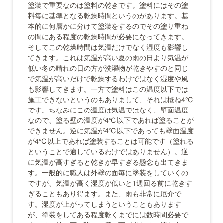
塗装で重要なのは塗料の乾きです。塗料にはその塗
料毎に基準となる乾燥時間というのがあります。基
本的に何層かに分けて塗装をするのでその塗り重ね
の間にある程度の乾燥時間が必要になってきます。
そしてこの乾燥時間は気温だけでなく湿度も影響し
てきます。これは気温が高い夏の雨の日より気温が
低い冬の晴れの日の方が洗濯物が乾きやすのと同じ
で気温が高いだけで乾燥するわけではなく湿度や風
も影響してきます。一方で塗料はこの温度以下では
施工できないというのもありまして、それは概ね4℃
です。ちなみにこの温度は気温ではなく、壁面温度
なので、塗る壁の温度が4℃以下であれば塗ることが
できません。逆に気温が4℃以下であっても壁面温度
が4℃以上であれば塗装することは可能です（塗れる
ということで適しているわけではありません）。逆
に気温が高すぎると乾きが早すぎる懸念も出てきま
す。一般的に職人は外壁の面毎に塗装をしていくの
ですが、気温が高く湿度が低いと1週回る前に乾きす
ぎることもあり得ます。また、雨も非常に厄介で
す。湿度が上がってしまうということもあります
が、塗装をしてある程度乾くまでには数時間必要で