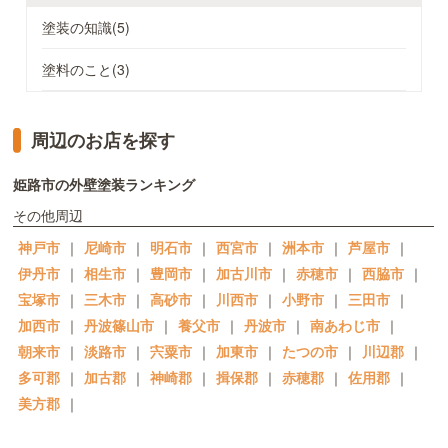
塗装の知識(5)
塗料のこと(3)
周辺のお店を探す
姫路市の外壁塗装ランキング
その他周辺
神戸市
｜
尼崎市
｜
明石市
｜
西宮市
｜
洲本市
｜
芦屋市
｜
伊丹市
｜
相生市
｜
豊岡市
｜
加古川市
｜
赤穂市
｜
西脇市
｜
宝塚市
｜
三木市
｜
高砂市
｜
川西市
｜
小野市
｜
三田市
｜
加西市
｜
丹波篠山市
｜
養父市
｜
丹波市
｜
南あわじ市
｜
朝来市
｜
淡路市
｜
宍粟市
｜
加東市
｜
たつの市
｜
川辺郡
｜
多可郡
｜
加古郡
｜
神崎郡
｜
揖保郡
｜
赤穂郡
｜
佐用郡
｜
美方郡
｜