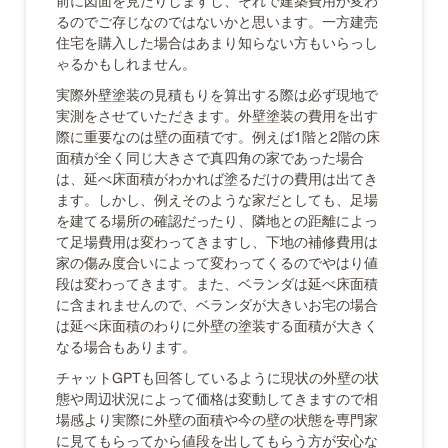
るのでご存じなのではないかと思います。一方建売
住宅を購入した場合はあまり知らない方もいらっし
ゃるかもしれません。
実際外壁塗装の見積もりを算出する際は必ず現地で
実測をさせていただきます。外壁塗装の費用を出す
際に重要なのは壁の面積です。例えば1階と2階の床
面積が全く同じ大きさで真四角の家であった場合
は、延べ床面積がわかれば塗るだけの費用は出てき
ます。しかし、例えそのような家だとしても、足場
を建てる場所の確認だったり、隣地との距離によっ
て足場費用は変わってきますし、下地の補修費用は
家の傷み度合いによって変わってくるのでやはり値
段は変わってきます。また、ベランダは延べ床面積
に含まれませんので、ベランダが大きいお宅の場合
は延べ床面積のわりに外壁の塗装する面積が大きく
なる場合もあります。
チャットGPTも回答しているように現状の外壁の状
態や周辺状況によって価格は変動してきますので相
場感より実際に外壁の面積や今の壁の状態を専門家
に見てもらってから値段を出してもらう方が安心な