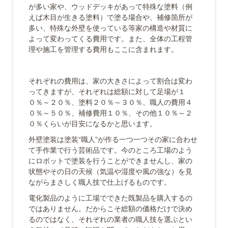
が多い家や、ウッドデッキがあって特殊な塗料（例
えば木目が生きる塗料）で塗る場合や、補修箇所が
多い、特殊な外壁を使っている等家の構造や材質に
よって変わってくる費用です。また、全体の工程管
理や施工を管理する費用もここに含まれます。
それぞれの費用は、家の大きさによって割合は変わ
ってきますが、それぞれは総額に対して足場が１
０％～２０％、塗料２０％～３０％、職人の費用４
０％～５０％、補修費用１０％、その他１０％～２
０％くらいが目安になるかと思います。
外壁塗装は塗装“職人”が作る一つ一つその家に合わせ
て手作業で行う芸術品です。今のところ工場のよう
にロボットで塗装を行うことができませんし、家の
状態やその日の天候（気温や湿度や風の強な）を見
ながらまさしく職人技で仕上げるものです。
電化製品のように工場でできた既製品を購入するの
ではありません。だからこそ総額の価格だけで決め
るのではなく、それぞれの業者の職人技を選ぶとい