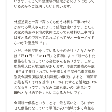
います。そこで外壁塗装の値段がどのようになって
いるのかをご説明したいと思います。
外壁塗装と一言で言っても使う材料や工事の仕方、
かかわる職人さんによって値段は違います。またそ
の家の構造や下地の状態によっても材料や工事内容
は変わるので言ってみればすべてがオーダーメイド
なのが外壁塗装です。
ただ、全国展開をしている大手の会社さんなんかで
は「坪●●円・「㎡●●円」と面積によって統一された
価格を打ち出している会社さんもあります。しかし
塗装職人にも地域差があります。厚生労働省の平成
16年まで集計されていた平成１６年屋外労働者職種
別賃金調査(建設業技能職種)の概況によると、南関東
が最も高くそれを基準（100%）にすると近畿は81%
となるそうです。ちなみに最も低いのは南九州で
59%となり約半分くらいになるみたいです。
全国統一価格ということは、最も高いところに合わ
せた価格になっていて単価が安い地域で多く利益を