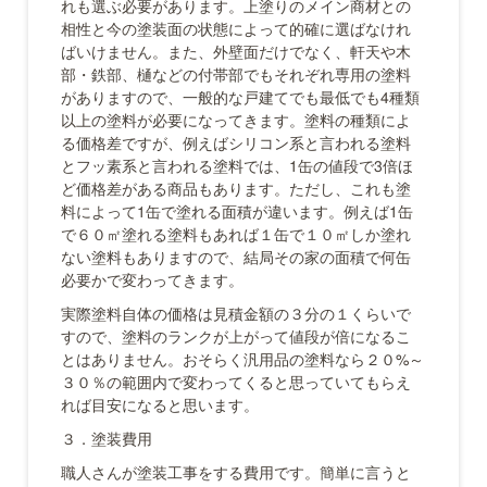
れも選ぶ必要があります。上塗りのメイン商材との
相性と今の塗装面の状態によって的確に選ばなけれ
ばいけません。また、外壁面だけでなく、軒天や木
部・鉄部、樋などの付帯部でもそれぞれ専用の塗料
がありますので、一般的な戸建てでも最低でも4種類
以上の塗料が必要になってきます。塗料の種類によ
る価格差ですが、例えばシリコン系と言われる塗料
とフッ素系と言われる塗料では、1缶の値段で3倍ほ
ど価格差がある商品もあります。ただし、これも塗
料によって1缶で塗れる面積が違います。例えば1缶
で６０㎡塗れる塗料もあれば１缶で１０㎡しか塗れ
ない塗料もありますので、結局その家の面積で何缶
必要かで変わってきます。
実際塗料自体の価格は見積金額の３分の１くらいで
すので、塗料のランクが上がって値段が倍になるこ
とはありません。おそらく汎用品の塗料なら２０%～
３０％の範囲内で変わってくると思っていてもらえ
れば目安になると思います。
３．塗装費用
職人さんが塗装工事をする費用です。簡単に言うと