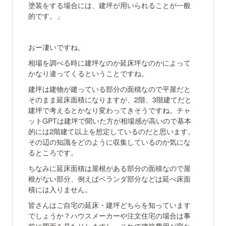
塗装をする場合には、建坪が用いられることが一般
的です。」
おー凄いですね。
相場を調べる時に建坪なのか延床坪なのかによって
かなり違ってくるということですね。
建坪は建物が建っている部分の面積なので平屋だと
そのまま延床面積になりますが、2階、3階建てだと
建坪で考えるとかなり変わってきそうですね。チャ
ットGPTは建坪で聞いた方が相場感が高いので基本
的には2階建て以上を想定しているのだと思います。
その辺の知識をどのように収集しているのか気にな
るところです。
ちなみに延床面積は屋根がある部分の面積なので屋
根がない部分、例えばベランダ部分などは延べ床面
積には入りません。
皆さんはご自宅の延床・建坪どちらを知っています
でしょうか？ハウスメーカーや注文住宅の場合は事
前に図面を見たりしますし、それで建築費用が変わ