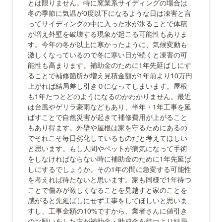
とは限りません。特に窯業系サイディングの場合は
冬の季節に気温が0度以下になるような日は凍害と言
ってサイディングの中に入った水が氷ることで体積
が増え外壁を破壊する現象が起こる可能性もありま
す。今年の冬が以上に寒かったように、気候変動も
激しくなっているので冬に寒い日が続くと凍害の可
能性も高まります。補助金のために1年先延ばしにす
ることで補修箇所が増え見積金額が1年前より10万円
上がれば結局差し引き０になってしまいます。屋根
も1年たつとどのようになるのかわかりません。最近
は台風やゲリラ豪雨などもあり、半年・1年工事を延
ばすことで自然災害が起きて補修費用が上がること
もあり得ます。外壁や屋根は家を守るためにあるの
でそれこそ毎日劣化しているものだと考えてほしい
と思います。もし人間やペットが病気になって手術
をしなければならない時に補助金のために1年先延ば
しにするでしょうか。その1年の間に急変する可能性
を考えれば待たないと思います。家も同様で1年待つ
ことで傷みが激しくなることを見越すと家のことを
感がると先延ばしにせず工事をしてほしいと思いま
すし、工事金額の10%ですから、業者さんに値引き
のお願いをした方が補助金・助成金を待つより結局