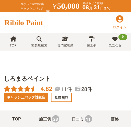
見積もりご依頼
￥
50,000
今ならご成約特典
08
31
月
日まで
キャッシュバック
Ribilo Paint
ログイン
0
TOP
塗装店検索
専門家相談
施工例
気になる
しろまるペイント
4.82
11件
28件
キャッシュバッグ対象店
見積無料
TOP
施工例
口コミ
価格
28
11