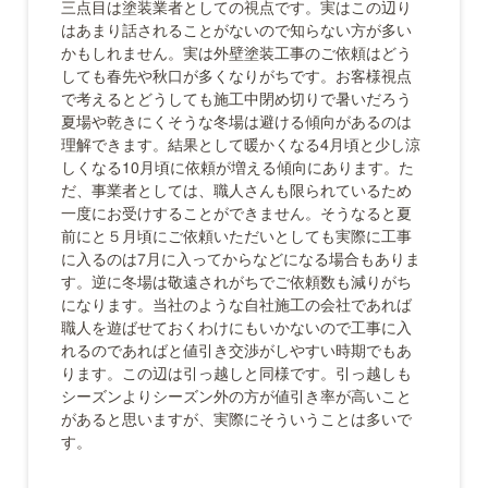
三点目は塗装業者としての視点です。実はこの辺り
はあまり話されることがないので知らない方が多い
かもしれません。実は外壁塗装工事のご依頼はどう
しても春先や秋口が多くなりがちです。お客様視点
で考えるとどうしても施工中閉め切りで暑いだろう
夏場や乾きにくそうな冬場は避ける傾向があるのは
理解できます。結果として暖かくなる4月頃と少し涼
しくなる10月頃に依頼が増える傾向にあります。た
だ、事業者としては、職人さんも限られているため
一度にお受けすることができません。そうなると夏
前にと５月頃にご依頼いただいとしても実際に工事
に入るのは7月に入ってからなどになる場合もありま
す。逆に冬場は敬遠されがちでご依頼数も減りがち
になります。当社のような自社施工の会社であれば
職人を遊ばせておくわけにもいかないので工事に入
れるのであればと値引き交渉がしやすい時期でもあ
ります。この辺は引っ越しと同様です。引っ越しも
シーズンよりシーズン外の方が値引き率が高いこと
があると思いますが、実際にそういうことは多いで
す。