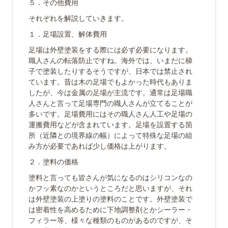
５．その他費用
それぞれを解説していきます。
１．足場設置、解体費用
足場は外壁塗装をする際には必ず必要になります。
職人さんの転落防止ですね。海外では、いまだに梯
子で塗装したりするそうですが、日本では禁止され
ています。昔は木の足場でもよかった時代もありま
したが、今は金属の足場が主流です。通常は足場職
人さんと言って足場専門の職人さんが立てることが
多いです。足場費用にはその職人さん人工や足場の
運搬費用などが含まれています。足場を設置する箇
所（近隣との境界線の幅）によって特殊な足場の組
み方が必要であれば少し価格は上がります。
２．塗料の価格
塗料と言っても皆さんが気になるのはシリコンなの
かフッ素なのかというところだと思いますが、それ
は外壁塗装の上塗りの塗料のことです。外壁塗装で
は密着性を高めるために下地調整剤とかシーラー・
フィラー等、様々な種類のものがあるのですが、そ