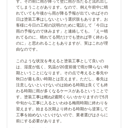
す。その前に雨が降って壁に雨が当たると流れ出し
てしまうことがあります。なので、例え午前中に晴
れていても午後から雨が降る予報が出ていればその
日は塗装工事はしないという選択肢もあります。お
客様に今日の工程の説明のために電話して「今日は
雨の予報なので休みます」と連絡しても。「えー晴
れてるのに、晴れてる間だけでも塗れば早く終わる
のに」と思われることもありますが、実はこれが理
由なのです。
このような状況を考えると塗装工事として良いの
は、湿度が低く、気温が20度前後で雨が降らない時
期ということになります。その点で考えると春先や
秋口が最も良い時期とは言えます。ただし、春先は
注意しないといけないのは始める時期は良くても終
わる時期に雨が多くなるケースがあるということで
す。塗装工事は概ね2週間くらいかかりますので5月
中旬から工事に入るといわゆる梅雨時期に終わりを
迎えます。始まる次期より終わる時期から逆算して
工事を始めないといけないので、業者選びはさらに
前にする必要があります。