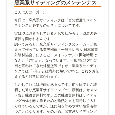
窯業系サイディングのメンテンナス
こんばんは( ´艸｀)
今日は、窯業系サイディングは「どの程度でメイン
テナンスが必要なのか？」についてです。
実は現場調査をしているとお客様からよく塗装の必
要性を聞かれるんです。
調べてみると、窯業系サイディングのメーカーが集
まって作っている業界団体「一般社団法人 日本窯業
外装材協会」によると、メインテナンス開始時期は
なんと「7年目」となっています。一般的に10年に1
回と言われてきた外壁塗装ですが、窯業系サイディ
ングでは「7年」とは意外に短いですね。これをお伝
えすると非常に驚かれます。
しかしこれには理由があるんです。前々回でもご説
明した通り窯業系サイディングの主原料は、セメン
ト質と繊維質原料です。この繊維質原料はサイディ
ング自体を軽く作るためと断熱効果を期待して入れ
られているんですが、逆に熱を貯めやすい性質も持
つことになります。そのため、窯業系サイディング