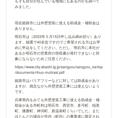
もそも自分が住んでいる地域にもあるのかを調べて
みました。
現在姫路市には外壁塗装に使える助成金・補助金は
ありません。
明石市は（2023年５月15日申し込み締め切り）あり
ます。抽選で40名迄ですのでご希望される方はお早
めに申込をしてください。ただし、明石市に本社が
あるか明石市の営業所の領収書が発行できないと対
象にならないためご注意ください。
https://www.city.akashi.lg.jp/sangyou/sangyou_ka/top
/documents/rihuo-mutirasi.pdf
姫路市はバリアフリーなどに対しては助成金があり
ますが、残念ながら外壁塗装工事には使えないよう
です。
兵庫県内をみても外壁塗装工事に使える助成金・補
助金がある市町村は明石市、西宮市、多可町、稲美
町、播磨町、神河町、新温泉町くらいでした。また
ほとんどの場合が市内（町内）の事業者に限定され