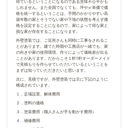
得ているということになるのである意味不公平かも
しれません。また全国でなくても、坪や㎡単価で価
格を統一するということは、手間のかかりやすい高
築年数の家とそうでない家や下地の状態を考えず価
格を設定することになるので、家によって得な家と
損な家が存在することになります。
外壁塗装では、ご近所さんも同時に工事をされるこ
とがあります。建てた時期や工務店が一緒でも、家
の向きや家の使用環境、作りによって価格差が出る
ことがあります。だからこそ１軒1軒オーダーメイド
で見積もりを作らせていただいているということを
まずは知っていただきたいと思います。
次に、見積ですが、外壁塗装では主に下記のように
構成されています。
１．足場設置、解体費用
２．塗料の価格
３．塗装費用（職人さんが手を動かす費用）
４．補修費用