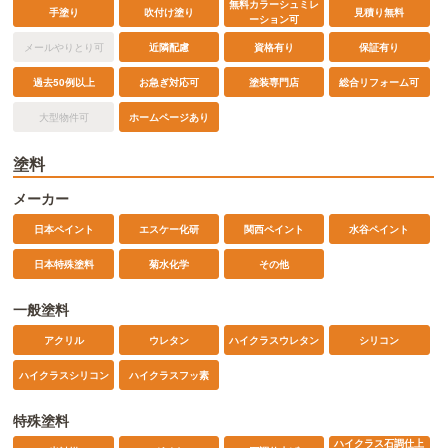
無料カラーシュミレ
手塗り
吹付け塗り
見積り無料
ーション可
メールやりとり可
近隣配慮
資格有り
保証有り
過去50例以上
お急ぎ対応可
塗装専門店
総合リフォーム可
ホームページあり
大型物件可
塗料
メーカー
日本ペイント
エスケー化研
関西ペイント
水谷ペイント
日本特殊塗料
菊水化学
その他
一般塗料
アクリル
ウレタン
ハイクラスウレタン
シリコン
ハイクラスシリコン
ハイクラスフッ素
特殊塗料
ハイクラス石調仕上