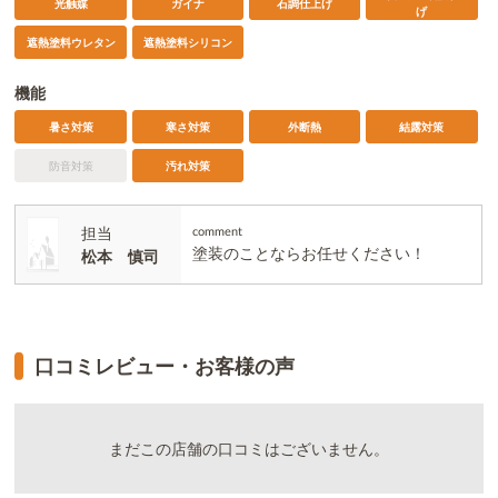
光触媒
ガイナ
石調仕上げ
げ
遮熱塗料ウレタン
遮熱塗料シリコン
機能
暑さ対策
寒さ対策
外断熱
結露対策
防音対策
汚れ対策
担当
comment
塗装のことならお任せください！
松本 慎司
口コミレビュー・お客様の声
まだこの店舗の口コミはございません。