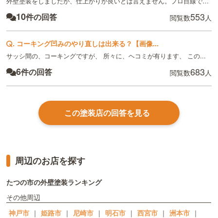
外壁塗装をしましたが、仕上がりが良いとは言えません。プロ目線でのご意...
10
553
件の回答
閲覧数
人
.
コーキング凹みのやり直しは出来る？【画像...
サッシ間の、コーキングですが、 所々に、ヘコミが有ります、 この...
6
683
件の回答
閲覧数
人
この塗装店の回答を見る
周辺のお店を探す
たつの市の外壁塗装ランキング
その他周辺
神戸市
｜
姫路市
｜
尼崎市
｜
明石市
｜
西宮市
｜
洲本市
｜