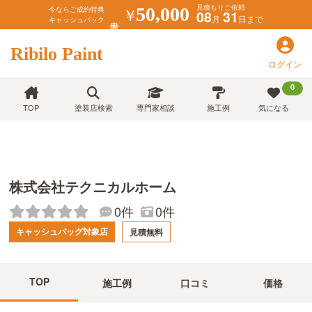
見積もりご依頼
￥
50,000
今ならご成約特典
08
31
月
日まで
キャッシュバック
Ribilo Paint
ログイン
0
TOP
塗装店検索
専門家相談
施工例
気になる
株式会社テクニカルホーム
0件
0件
キャッシュバッグ対象店
見積無料
TOP
施工例
口コミ
価格