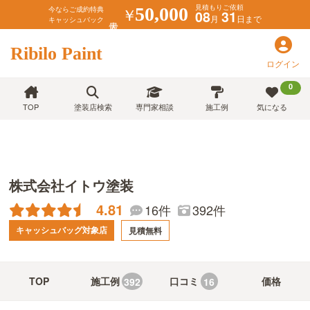
見積もりご依頼
￥
50,000
今ならご成約特典
08
31
月
日まで
キャッシュバック
Ribilo Paint
ログイン
0
TOP
塗装店検索
専門家相談
施工例
気になる
株式会社イトウ塗装
4.81
392件
16件
キャッシュバッグ対象店
見積無料
TOP
施工例
口コミ
価格
392
16