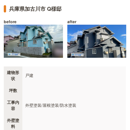
兵庫県加古川市 Q様邸
before
after
建物形
戸建
状
坪数
工事内
外壁塗装/屋根塗装/防水塗装
容
外壁塗
料