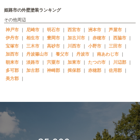
姫路市の外壁塗装ランキング
その他周辺
神戸市
｜
尼崎市
｜
明石市
｜
西宮市
｜
洲本市
｜
芦屋市
｜
伊丹市
｜
相生市
｜
豊岡市
｜
加古川市
｜
赤穂市
｜
西脇市
｜
宝塚市
｜
三木市
｜
高砂市
｜
川西市
｜
小野市
｜
三田市
｜
加西市
｜
丹波篠山市
｜
養父市
｜
丹波市
｜
南あわじ市
｜
朝来市
｜
淡路市
｜
宍粟市
｜
加東市
｜
たつの市
｜
川辺郡
｜
多可郡
｜
加古郡
｜
神崎郡
｜
揖保郡
｜
赤穂郡
｜
佐用郡
｜
美方郡
｜