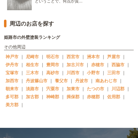
ということで、何点か質...
周辺のお店を探す
姫路市の外壁塗装ランキング
その他周辺
神戸市
｜
尼崎市
｜
明石市
｜
西宮市
｜
洲本市
｜
芦屋市
｜
伊丹市
｜
相生市
｜
豊岡市
｜
加古川市
｜
赤穂市
｜
西脇市
｜
宝塚市
｜
三木市
｜
高砂市
｜
川西市
｜
小野市
｜
三田市
｜
加西市
｜
丹波篠山市
｜
養父市
｜
丹波市
｜
南あわじ市
｜
朝来市
｜
淡路市
｜
宍粟市
｜
加東市
｜
たつの市
｜
川辺郡
｜
多可郡
｜
加古郡
｜
神崎郡
｜
揖保郡
｜
赤穂郡
｜
佐用郡
｜
美方郡
｜