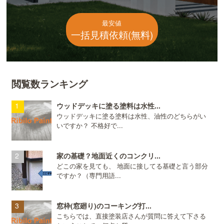
最安値
一括見積依頼(無料)
閲覧数ランキング
ウッドデッキに塗る塗料は水性...
ウッドデッキに塗る塗料は水性、油性のどちらがい
いですか？ 不格好で...
家の基礎？地面近くのコンクリ...
どこの家を見ても、 地面に接してる基礎と言う部分
ですか？（専門用語...
窓枠(窓廻り)のコーキング打...
こちらでは、直接塗装店さんが質問に答えて下さる