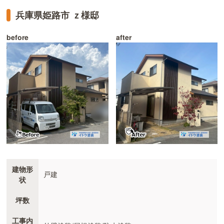
兵庫県姫路市 ｚ様邸
before
after
建物形
戸建
状
坪数
工事内