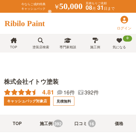
見積もりご依頼
￥
50,000
今ならご成約特典
08
31
月
日まで
キャッシュバック
Ribilo Paint
ログイン
0
TOP
塗装店検索
専門家相談
施工例
気になる
株式会社イトウ塗装
4.81
392件
16件
キャッシュバッグ対象店
見積無料
TOP
施工例
口コミ
価格
392
16