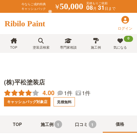
見積もりご依頼
￥
50,000
今ならご成約特典
08
31
月
日まで
キャッシュバック
Ribilo Paint
ログイン
0
TOP
塗装店検索
専門家相談
施工例
気になる
(株)平松塗装店
4.00
1件
1件
キャッシュバッグ対象店
見積無料
価格
TOP
施工例
口コミ
1
1