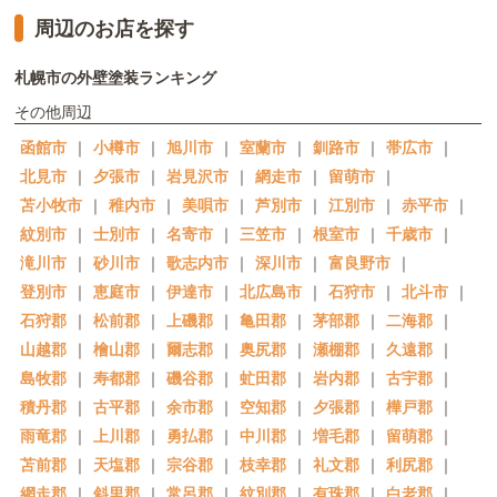
周辺のお店を探す
札幌市の外壁塗装ランキング
その他周辺
函館市
｜
小樽市
｜
旭川市
｜
室蘭市
｜
釧路市
｜
帯広市
｜
北見市
｜
夕張市
｜
岩見沢市
｜
網走市
｜
留萌市
｜
苫小牧市
｜
稚内市
｜
美唄市
｜
芦別市
｜
江別市
｜
赤平市
｜
紋別市
｜
士別市
｜
名寄市
｜
三笠市
｜
根室市
｜
千歳市
｜
滝川市
｜
砂川市
｜
歌志内市
｜
深川市
｜
富良野市
｜
登別市
｜
恵庭市
｜
伊達市
｜
北広島市
｜
石狩市
｜
北斗市
｜
石狩郡
｜
松前郡
｜
上磯郡
｜
亀田郡
｜
茅部郡
｜
二海郡
｜
山越郡
｜
檜山郡
｜
爾志郡
｜
奥尻郡
｜
瀬棚郡
｜
久遠郡
｜
島牧郡
｜
寿都郡
｜
磯谷郡
｜
虻田郡
｜
岩内郡
｜
古宇郡
｜
積丹郡
｜
古平郡
｜
余市郡
｜
空知郡
｜
夕張郡
｜
樺戸郡
｜
雨竜郡
｜
上川郡
｜
勇払郡
｜
中川郡
｜
増毛郡
｜
留萌郡
｜
苫前郡
｜
天塩郡
｜
宗谷郡
｜
枝幸郡
｜
礼文郡
｜
利尻郡
｜
網走郡
｜
斜里郡
｜
常呂郡
｜
紋別郡
｜
有珠郡
｜
白老郡
｜