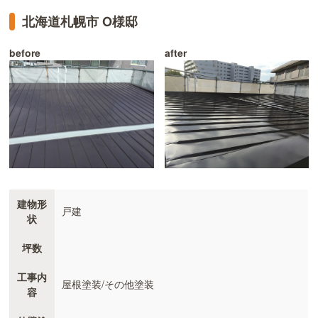
北海道札幌市 O様邸
before
after
建物形
戸建
状
坪数
工事内
屋根塗装/その他塗装
容