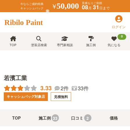
見積もりご依頼
￥
50,000
今ならご成約特典
08
31
月
日まで
キャッシュバック
Ribilo Paint
ログイン
0
TOP
塗装店検索
専門家相談
施工例
気になる
若濱工業
3.33
33件
2件
キャッシュバッグ対象店
見積無料
TOP
施工例
口コミ
価格
33
2