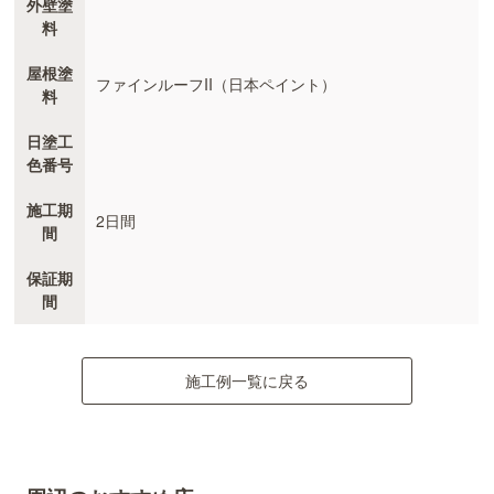
外壁塗
料
屋根塗
ファインルーフII（日本ペイント）
料
日塗工
色番号
施工期
2日間
間
保証期
間
施工例一覧に戻る