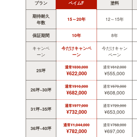
プラン
ペイムF
塗料
期待耐久
15～20年
12～15年
年数
保証期間
10年
8年
キャンペ
今だけキャンペ
今だけキャン
ーン
ーン
ペーン
通常¥
830,000
通常¥
612,000
25坪
¥622,000
¥555,000
通常¥
910,000
通常¥
670,000
26坪~30坪
¥682,000
¥608,000
通常¥
977,000
通常¥
720,000
31坪~35坪
¥732,000
¥653,000
通常¥
1,044,000
通常¥
768,000
36坪~40坪
¥782,000
¥697,000