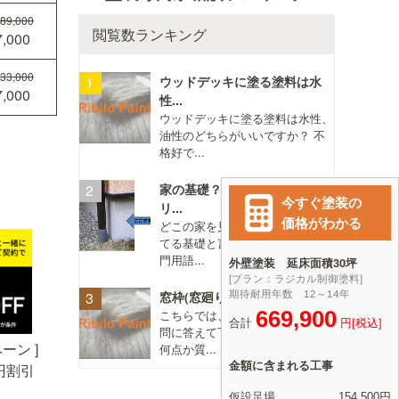
89,000
閲覧数ランキング
,000
33,000
ウッドデッキに塗る塗料は水
,000
性...
ウッドデッキに塗る塗料は水性、
油性のどちらがいいですか？ 不
格好で...
家の基礎？地面近くのコンク
リ...
どこの家を見ても、 地面に接し
てる基礎と言う部分ですか？（専
門用語...
窓枠(窓廻り)のコーキング打...
こちらでは、直接塗装店さんが質
問に答えて下さるということで、
ーン ]
何点か質...
0円割引