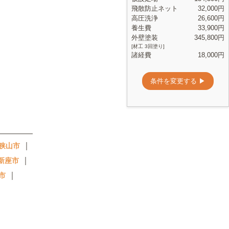
｜
狭山市
｜
新座市
｜
市