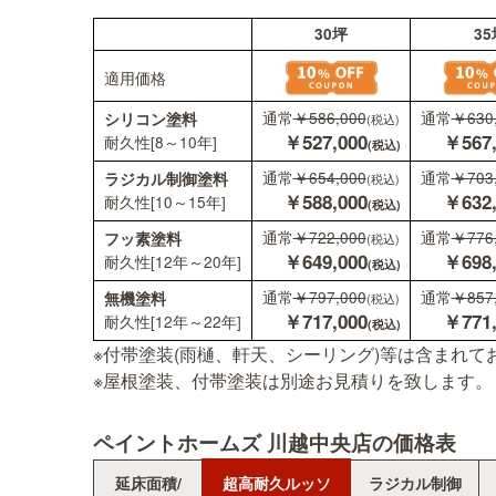
30坪
適用価格
通常
￥586,000
シリコン塗料
(税込)
￥527,000
耐久性[8～10年]
(税込)
通常
￥654,000
ラジカル制御塗料
(税込)
￥588,000
耐久性[10～15年]
(税込)
※付帯塗装(雨樋、軒天、シーリング)等は含まれて
通常
￥722,000
フッ素塗料
(税込)
※屋根塗装、付帯塗装は別途お見積りを致します。
￥649,000
耐久性[12年～20年]
(税込)
通常
￥797,000
無機塗料
ペイントホームズ 川越中央店の価格表
(税込)
￥717,000
耐久性[12年～22年]
(税込)
延床面積/
超高耐久ルッソ
ラジカル制御