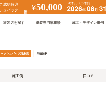
見積もりご依頼
ご成約特典
￥
50,000
2026
08
3
年
月
シュバック
塗装店を探す
塗装専門家相談
施工・デザイン事例
キャッシュバッグ対象店
見積無料
施工例
口コミ