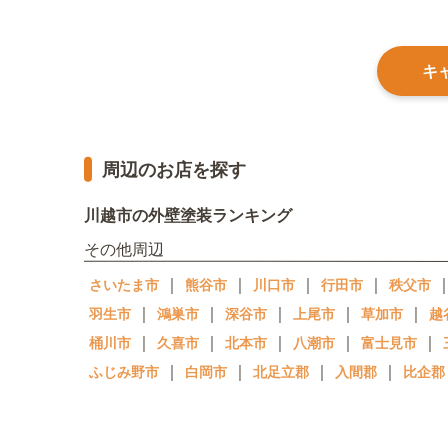
キ
周辺のお店を探す
川越市の外壁塗装ランキング
その他周辺
｜
｜
｜
｜
さいたま市
熊谷市
川口市
行田市
秩父市
｜
｜
｜
｜
｜
羽生市
鴻巣市
深谷市
上尾市
草加市
越
｜
｜
｜
｜
｜
桶川市
久喜市
北本市
八潮市
富士見市
｜
｜
｜
｜
ふじみ野市
白岡市
北足立郡
入間郡
比企郡