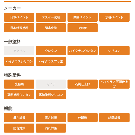
メーカー
日本ペイント
エスケー化研
関西ペイント
水谷ペイント
日本特殊塗料
菊水化学
その他
一般塗料
アクリル
ウレタン
ハイクラスウレタン
シリコン
ハイクラスシリコン
ハイクラスフッ素
特殊塗料
ハイクラス石調仕上
光触媒
ガイナ
石調仕上げ
げ
遮熱塗料ウレタン
遮熱塗料シリコン
機能
暑さ対策
寒さ対策
外断熱
結露対策
防音対策
汚れ対策