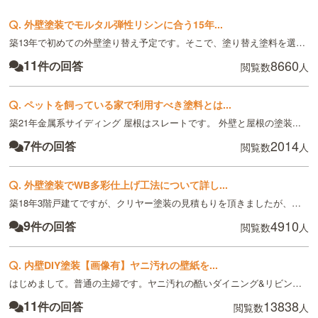
.
外壁塗装でモルタル弾性リシンに合う15年...
築13年で初めての外壁塗り替え予定です。そこで、塗り替え塗料を選ぶ際...
11
8660
件の回答
閲覧数
人
.
ペットを飼っている家で利用すべき塗料とは...
築21年金属系サイディング 屋根はスレートです。 外壁と屋根の塗装...
7
2014
件の回答
閲覧数
人
.
外壁塗装でWB多彩仕上げ工法について詳し...
築18年3階戸建てですが、クリヤー塗装の見積もりを頂きましたが、チョ...
9
4910
件の回答
閲覧数
人
.
内壁DIY塗装【画像有】ヤニ汚れの壁紙を...
はじめまして。普通の主婦です。ヤニ汚れの酷いダイニング&リビングの壁...
11
13838
件の回答
閲覧数
人