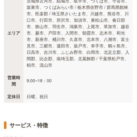
茨城県古河市、結城市、取手市、つくば市、守谷市、
坂東市、つくばみらい市 / 栃木県佐野市 / 群馬県館林
市、邑楽郡 / 埼玉県さいたま市、川越市、熊谷市、川
口市、行田市、所沢市、加須市、東松山市、春日部
市、狭山市、羽生市、鴻巣市、上尾市、草加市、越谷
エリア
市、蕨市、戸田市、入間市、朝霞市、志木市、和光
市、新座市、桶川市、久喜市、北本市、八潮市、富士
見市、三郷市、蓮田市、坂戸市、幸手市、鶴ヶ島市、
日高市、吉川市、ふじみ野市、白岡市、北足立郡、入
間郡、比企郡、南埼玉郡、北葛飾郡 / 千葉県松戸市、
柏市、流山市
営業時
9:00~18：00
間
定休日
日曜、祝日
サービス・特徴