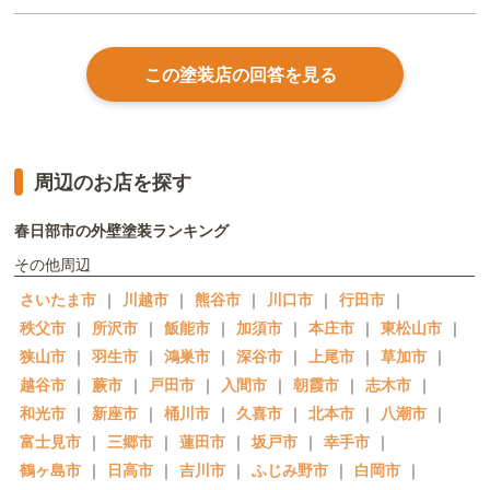
この塗装店の回答を見る
周辺のお店を探す
春日部市の外壁塗装ランキング
その他周辺
さいたま市
｜
川越市
｜
熊谷市
｜
川口市
｜
行田市
｜
秩父市
｜
所沢市
｜
飯能市
｜
加須市
｜
本庄市
｜
東松山市
｜
狭山市
｜
羽生市
｜
鴻巣市
｜
深谷市
｜
上尾市
｜
草加市
｜
越谷市
｜
蕨市
｜
戸田市
｜
入間市
｜
朝霞市
｜
志木市
｜
和光市
｜
新座市
｜
桶川市
｜
久喜市
｜
北本市
｜
八潮市
｜
富士見市
｜
三郷市
｜
蓮田市
｜
坂戸市
｜
幸手市
｜
鶴ヶ島市
｜
日高市
｜
吉川市
｜
ふじみ野市
｜
白岡市
｜