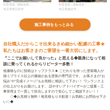
外壁塗装 / 屋根塗装 / 防水塗装 / その他
外壁塗装 / 屋根塗装 / 防水塗装 / 室内塗装 / その他
埼玉県春日部市
埼玉県越谷市
施工事例をもっとみる
自社職人だからこそ出来るきめ細かい配慮の工事★
私たちはお客さまのご要望を一番大切にします。
『ここでお願いして良かった』と思える◆親身になって相
談に乗ってくれるからリピーター多数！
低価格なのに技術はトップクラス★ こだわりを持った塗装職人が
揃うプライス以上の価値がある塗装の専門店です。 お客さまの“お
悩み”や“完成イメージ”もお気軽に相談して下さい！ ワンランク上
の仕上がりをお届けします。 話やすいアドバイザーがご提案～工
事管理まで一貫して担当しますので安心してご相談下さい！！
◇◆お見積り無料！相見積もり大歓迎！お気軽にお問合せ下さ
い◇◆