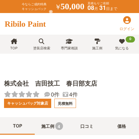
見積もりご依頼
￥
50,000
今ならご成約特典
08
31
月
日まで
キャッシュバック
Ribilo Paint
ログイン
0
TOP
塗装店検索
専門家相談
施工例
気になる
株式会社 吉田技工 春日部支店
0件
4件
キャッシュバッグ対象店
見積無料
TOP
施工例
口コミ
価格
4