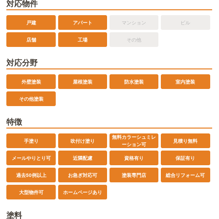
対応物件
戸建
アパート
マンション
ビル
店舗
工場
その他
対応分野
外壁塗装
屋根塗装
防水塗装
室内塗装
その他塗装
特徴
無料カラーシュミレ
手塗り
吹付け塗り
見積り無料
ーション可
メールやりとり可
近隣配慮
資格有り
保証有り
過去50例以上
お急ぎ対応可
塗装専門店
総合リフォーム可
ホームページあり
大型物件可
塗料