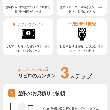
無料で全国の塗装のプロに匿名で
塗装店の口コミや噂を見て、業者
質問や相談ができる
選びの参考にできる
キャッシュバック
一括お断り機能
リビロより最大5万円～5千円をも
相見積もりはお断りが大変。ボタ
ン1つで一括お断り
れなく現金バック
3
5
キャッシュバック
最大
万円
リビロのカンタン
ステップ
塗装のお見積りご依頼
1
リビロが理想の塗装店を数社ご紹介。または、