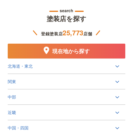
search
塗装店を探す
25,773
登録塗装店
店舗
現在地から探す
北海道・東北
関東
中部
近畿
中国・四国