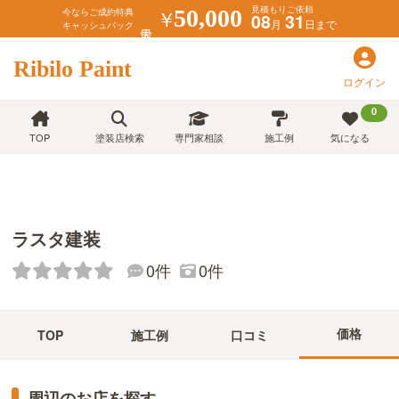
見積もりご依頼
￥
50,000
今ならご成約特典
08
31
月
日まで
キャッシュバック
Ribilo Paint
ログイン
0
TOP
塗装店検索
専門家相談
施工例
気になる
ラスタ建装
0件
0件
価格
TOP
施工例
口コミ
周辺のお店を探す