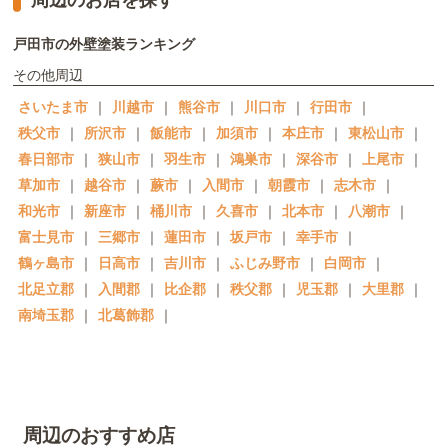
戸田市の外壁塗装ランキング
その他周辺
さいたま市
｜
川越市
｜
熊谷市
｜
川口市
｜
行田市
｜
秩父市
｜
所沢市
｜
飯能市
｜
加須市
｜
本庄市
｜
東松山市
｜
春日部市
｜
狭山市
｜
羽生市
｜
鴻巣市
｜
深谷市
｜
上尾市
｜
草加市
｜
越谷市
｜
蕨市
｜
入間市
｜
朝霞市
｜
志木市
｜
和光市
｜
新座市
｜
桶川市
｜
久喜市
｜
北本市
｜
八潮市
｜
富士見市
｜
三郷市
｜
蓮田市
｜
坂戸市
｜
幸手市
｜
鶴ヶ島市
｜
日高市
｜
吉川市
｜
ふじみ野市
｜
白岡市
｜
北足立郡
｜
入間郡
｜
比企郡
｜
秩父郡
｜
児玉郡
｜
大里郡
｜
南埼玉郡
｜
北葛飾郡
｜
周辺のおすすめ店