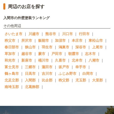
周辺のお店を探す
入間市の外壁塗装ランキング
その他周辺
さいたま市
｜
川越市
｜
熊谷市
｜
川口市
｜
行田市
｜
秩父市
｜
所沢市
｜
飯能市
｜
加須市
｜
本庄市
｜
東松山市
｜
春日部市
｜
狭山市
｜
羽生市
｜
鴻巣市
｜
深谷市
｜
上尾市
｜
草加市
｜
越谷市
｜
蕨市
｜
戸田市
｜
朝霞市
｜
志木市
｜
和光市
｜
新座市
｜
桶川市
｜
久喜市
｜
北本市
｜
八潮市
｜
富士見市
｜
三郷市
｜
蓮田市
｜
坂戸市
｜
幸手市
｜
鶴ヶ島市
｜
日高市
｜
吉川市
｜
ふじみ野市
｜
白岡市
｜
北足立郡
｜
入間郡
｜
比企郡
｜
秩父郡
｜
児玉郡
｜
大里郡
｜
南埼玉郡
｜
北葛飾郡
｜