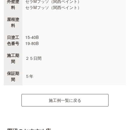
外壁塗
セラMフッソ（関西ペイント）
料
セラMフッソ（関西ペイント）
屋根塗
料
日塗工
15-40B
色番号
19-80B
施工期
２５日間
間
保証期
５年
間
施工例一覧に戻る