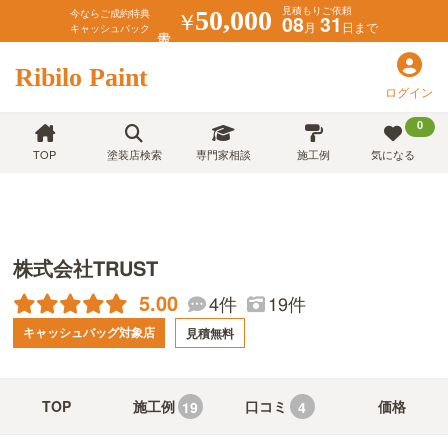
見積もりご依頼
￥
50,000
今ならご成約特典
08
31
月
日まで
キャッシュバック
Ribilo Paint
ログイン
0
TOP
塗装店検索
専門家相談
施工例
気になる
株式会社TRUST
5.00
19件
4件
キャッシュバッグ対象店
見積無料
TOP
施工例
口コミ
価格
19
4