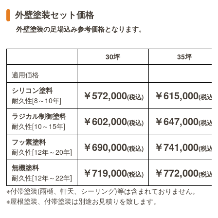
外壁塗装セット価格
外壁塗装の足場込み参考価格となります。
30坪
35坪
適用価格
シリコン塗料
￥572,000
￥615,000
(税込)
(税込)
耐久性[8～10年]
ラジカル制御塗料
￥602,000
￥647,000
(税込)
(税込)
耐久性[10～15年]
フッ素塗料
￥690,000
￥741,000
(税込)
(税込)
耐久性[12年～20年]
無機塗料
￥719,000
￥772,000
(税込)
(税込)
耐久性[12年～22年]
※付帯塗装(雨樋、軒天、シーリング)等は含まれておりません。
※屋根塗装、付帯塗装は別途お見積りを致します。