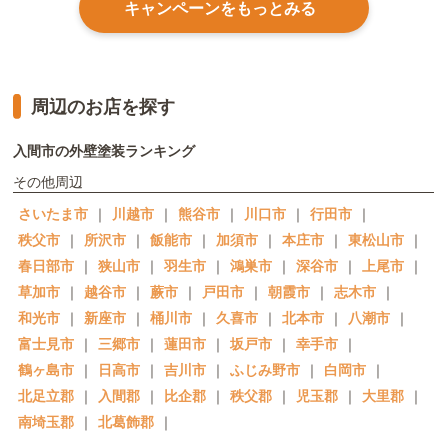
キャンペーンをもっとみる
周辺のお店を探す
入間市の外壁塗装ランキング
その他周辺
さいたま市
｜
川越市
｜
熊谷市
｜
川口市
｜
行田市
｜
秩父市
｜
所沢市
｜
飯能市
｜
加須市
｜
本庄市
｜
東松山市
｜
春日部市
｜
狭山市
｜
羽生市
｜
鴻巣市
｜
深谷市
｜
上尾市
｜
草加市
｜
越谷市
｜
蕨市
｜
戸田市
｜
朝霞市
｜
志木市
｜
和光市
｜
新座市
｜
桶川市
｜
久喜市
｜
北本市
｜
八潮市
｜
富士見市
｜
三郷市
｜
蓮田市
｜
坂戸市
｜
幸手市
｜
鶴ヶ島市
｜
日高市
｜
吉川市
｜
ふじみ野市
｜
白岡市
｜
北足立郡
｜
入間郡
｜
比企郡
｜
秩父郡
｜
児玉郡
｜
大里郡
｜
南埼玉郡
｜
北葛飾郡
｜