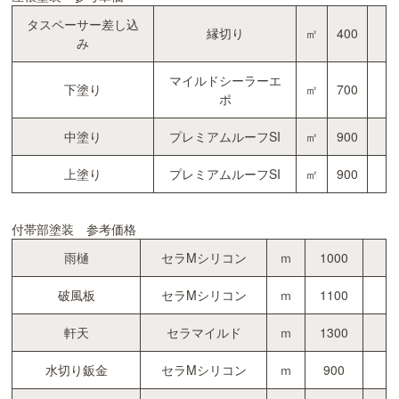
タスペーサー差し込
縁切り
㎡
400
み
マイルドシーラーエ
下塗り
㎡
700
ポ
中塗り
プレミアムルーフSI
㎡
900
上塗り
プレミアムルーフSI
㎡
900
付帯部塗装 参考価格
雨樋
セラMシリコン
ｍ
1000
破風板
セラMシリコン
ｍ
1100
軒天
セラマイルド
ｍ
1300
水切り鈑金
セラMシリコン
ｍ
900