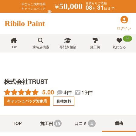
見積もりご依頼
￥
50,000
今ならご成約特典
08
31
月
日まで
キャッシュバック
Ribilo Paint
ログイン
0
TOP
塗装店検索
専門家相談
施工例
気になる
株式会社TRUST
5.00
19件
4件
キャッシュバッグ対象店
見積無料
価格
TOP
施工例
口コミ
19
4