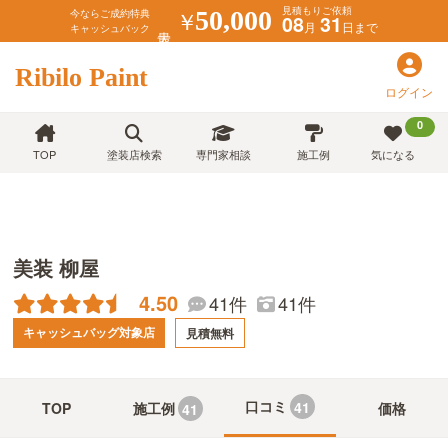
見積もりご依頼
￥
50,000
今ならご成約特典
08
31
月
日まで
キャッシュバック
Ribilo Paint
ログイン
0
TOP
塗装店検索
専門家相談
施工例
気になる
美装 柳屋
4.50
41件
41件
キャッシュバッグ対象店
見積無料
口コミ
41
TOP
施工例
価格
41