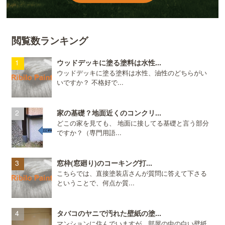
閲覧数ランキング
ウッドデッキに塗る塗料は水性...
ウッドデッキに塗る塗料は水性、油性のどちらがい
いですか？ 不格好で...
家の基礎？地面近くのコンクリ...
どこの家を見ても、 地面に接してる基礎と言う部分
ですか？（専門用語...
窓枠(窓廻り)のコーキング打...
こちらでは、直接塗装店さんが質問に答えて下さる
ということで、何点か質...
タバコのヤニで汚れた壁紙の塗...
マンションに住んでいますが、部屋の中の白い壁紙