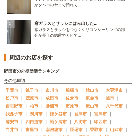
がタバコのヤニで汚れて...
窓ガラスとサッシにはみ出した...
窓ガラスとサッシをつなぐシリコンシーリングの部
分が長年の結露でカビて...
周辺のお店を探す
野田市の外壁塗装ランキング
その他周辺
千葉市
｜
銚子市
｜
市川市
｜
船橋市
｜
館山市
｜
木更津市
｜
松戸市
｜
茂原市
｜
成田市
｜
佐倉市
｜
東金市
｜
旭市
｜
習志野市
｜
柏市
｜
勝浦市
｜
市原市
｜
流山市
｜
八千代市
｜
我孫子市
｜
鴨川市
｜
鎌ケ谷市
｜
君津市
｜
富津市
｜
浦安市
｜
四街道市
｜
袖ケ浦市
｜
八街市
｜
印西市
｜
白井市
｜
富里市
｜
南房総市
｜
匝瑳市
｜
香取市
｜
山武市
｜