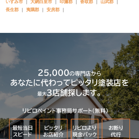
いすみ市
｜
大網白里市
｜
印旛郡
｜
香取郡
｜
山武郡
｜
長生郡
｜
夷隅郡
｜
安房郡
｜