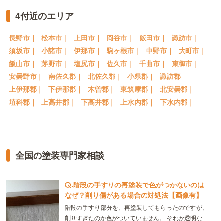
4付近のエリア
長野市｜
松本市｜
上田市｜
岡谷市｜
飯田市｜
諏訪市｜
須坂市｜
小諸市｜
伊那市｜
駒ヶ根市｜
中野市｜
大町市｜
飯山市｜
茅野市｜
塩尻市｜
佐久市｜
千曲市｜
東御市｜
安曇野市｜
南佐久郡｜
北佐久郡｜
小県郡｜
諏訪郡｜
上伊那郡｜
下伊那郡｜
木曽郡｜
東筑摩郡｜
北安曇郡｜
埴科郡｜
上高井郡｜
下高井郡｜
上水内郡｜
下水内郡｜
全国の塗装専門家相談
.
階段の手すりの再塗装で色がつかないのは
なぜ？削り傷がある場合の対処法【画像有】
階段の手すり部分を、再塗装してもらったのですが、
削りすぎたのか色がついていません。 それか透明な塗