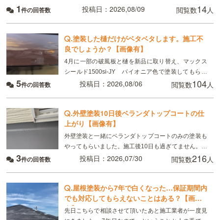
1
14
料だけぬって、塗装はしていないのでしょうか？以前
投稿日：2026,08/09
閲覧数
人
件の回答数
別の業者の時は、再塗装してもらいましたが色はつい
てい
.
塗装した樋だけがベタベタします。施工不
良でしょうか？【画像有】
4月に一部の破風板と樋を新品に取り替え、マックス
シールド1500si-JY パイオニア色で塗装してもらい
5
104
ました。 8月現在、樋がベタベタして小さい虫が張り
投稿日：2026,08/06
閲覧数
人
件の回答数
付いています。部分的ではなく全体です。破風板
.
外壁塗装10日後ベランダトップコートの仕
上がり【画像有】
外壁塗装と一緒にベランダトップコートのみの塗装も
やってもらいました。施工後10日も過ぎてません。こ
3
216
れは普通ですか？
投稿日：2026,07/30
閲覧数
人
件の回答数
.
屋根塗装から7年で白くなった…保証期間内
でも対応してもらえないことはある？【画像
有】
先日こちらで相談させて頂いたあと施工業者が一度見