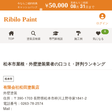
見積もりご依頼
￥
50,000
今ならご成約特典
08
31
月
日まで
キャッシュバック
Ribilo Paint
ログイン
0
TOP
塗装店検索
専門家相談
施工例
気になる
松本市屋根・外壁塗装業者の口コミ・評判ランキング
松本市
有限会社松田塗装店
外壁塗装
住所：〒390-1703 長野県松本市梓川上野寺家1841-2
電話番号：0263-78-2574
Mail：