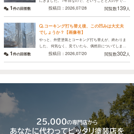
にきました。 7年目なので、ということと人の手で塗
1
139
るのでどうしてもムラはできる、板金部分はやはり経
投稿日：2026,07/28
閲覧数
人
件の回答数
年劣化と言われました ただ板金部分は錆びにくい素材
.
コーキング打ち替え後、この凹みは大丈夫
でしょうか？【画像有】
やっと、外壁塗装とコーキング打ち替えが、終わりま
した、 何気なく、見ていたら、偶然目についてしまっ
1
302
たのですが、 画像のように コーキングの端にマイナ
投稿日：2026,07/20
閲覧数
人
件の回答数
スドライバーで突いたように、凹んでいる所があり