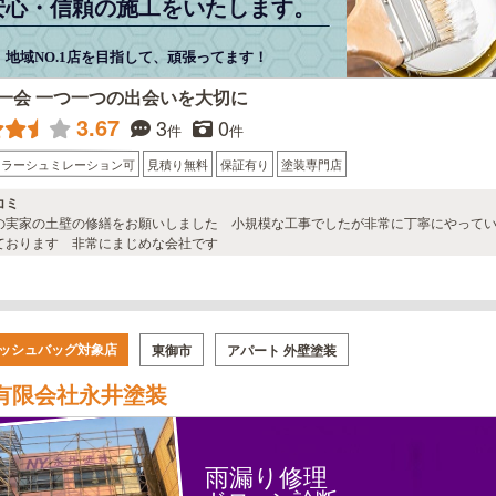
安心・信頼の施工をいたします。
地域NO.1店を目指して、頑張ってます！
一会 一つ一つの出会いを大切に
3.67
3
0
件
件
カラーシュミレーション可
見積り無料
保証有り
塗装専門店
コミ
の実家の土壁の修繕をお願いしました 小規模な工事でしたが非常に丁寧にやって
ております 非常にまじめな会社です
ッシュバッグ対象店
東御市
アパート 外壁塗装
有限会社永井塗装
雨漏り修理