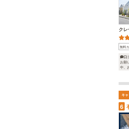
クレ
無料
口
お願
中、
キャ
6