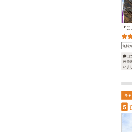
『こ
無料
口
外壁
いました
なる
キャ
5