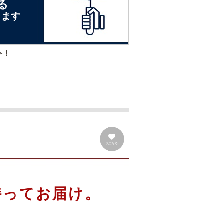
る
します
≫！
気になる
持ってお届け。