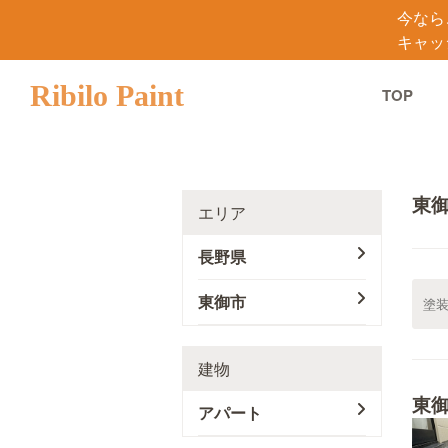
今なら
キャッ
Ribilo Paint
TOP
東
エリア
長野県
東御市
建物
東
アパート