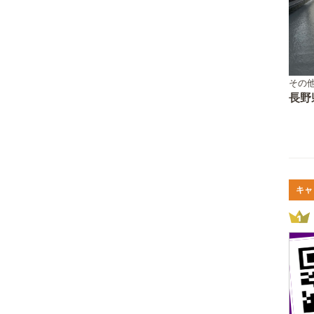
その
長野
キャ