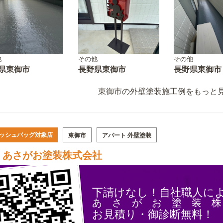
他
その他
その他
県東御市
長野県東御市
長野県東御市
東御市の外壁塗装施工例をもっと見
ッシュバッグ対象店
東御市
アパート 外壁塗装
あさがお塗装株式会社
下請けなし！自社職人に
あ さ が お 塗 装 株
お見積り・御診断無料！