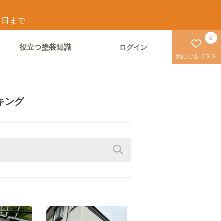
1
日まで
0
役立つ塗装知識
ログイン
気になるリスト
キング