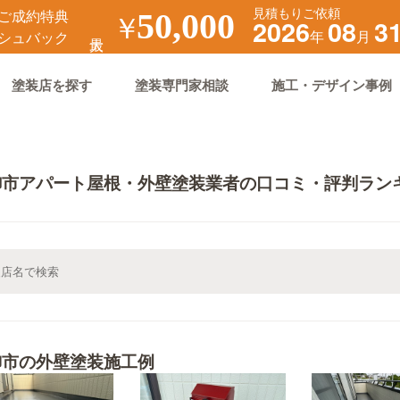
見積もりご依頼
ご成約特典
￥
50,000
2026
08
3
年
月
シュバック
塗装店を探す
塗装専門家相談
施工・デザイン事例
御市アパート屋根・外壁塗装業者の口コミ・評判ラン
御市の外壁塗装施工例