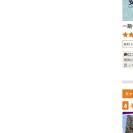
一期
無料
口
明科
思っ
キャ
4