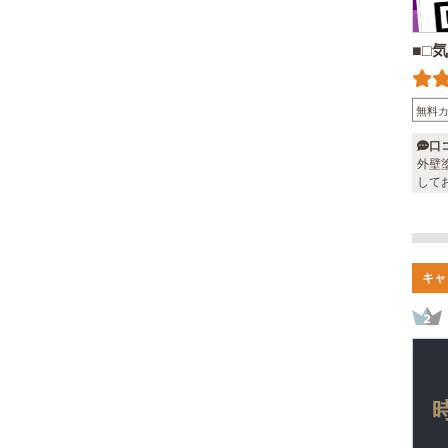
■□
無料
口
外壁
して
キャ