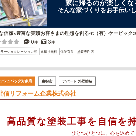
家に帰るのが楽しくな
そんな家づくりをお手伝い
な信頼×豊富な実績お客さまの理想を創る≪（有）ケービック
0
3
件
件
カラーシュミレーション可
見積り無料
保証有り
塗装専門店
ッシュバッグ対象店
東御市
アパート 外壁塗装
北信リフォーム企業株式会社
高品質な塗装工事を自信を
ひとつひとつに、心を込めて