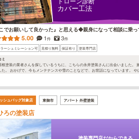
ドローン診断
カバー工法
こでお願いして良かった』と思える◆親身になって相談に乗っ
5.00
1
3
件
件
カラーシュミレーション可
見積り無料
保証有り
塗装専門店
コミ
屋根塗装の業者さんを探しているうちに、こちらの永井塗装さんに出会いました。 
。 おかげで、今もメンテナンスや雪のことなどで、お世話になっています。 やはり、なんでもそうだと思うんですが、家の事と
と、長いお付き合いをすることとなるので、その会社の人柄は大切にしたいもので
ッシュバッグ対象店
東御市
アパート 外壁塗装
ひろの塗装店
塗装専門店だからできる