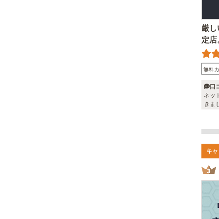
厳し
定店
無料
口
ネッ
きま
足で
キャ