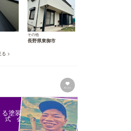
その他
長野県東御市
る >
気になる
よる塗装
 式 会 社