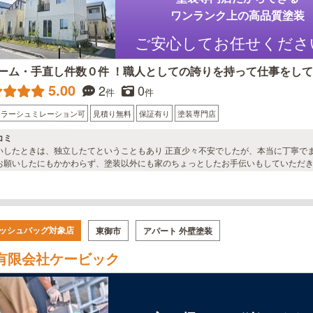
ワンランク上の高品質塗装
ご安心してお任せくださ
ーム・手直し件数０件 ！職人としての誇りを持って仕事をし
5.00
2
0
件
件
カラーシュミレーション可
見積り無料
保証有り
塗装専門店
コミ
いしたときは、独立したてということもあり 正直少々不安でしたが、本当に丁寧で
お願いしたにもかかわらず、塗装以外にも家のちょっとしたお手伝いもしていただき
ッシュバッグ対象店
東御市
アパート 外壁塗装
有限会社ケービック