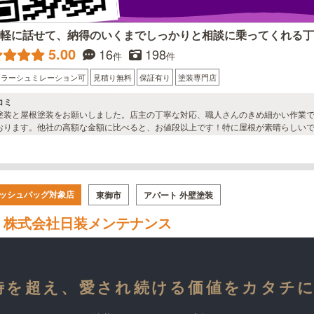
気軽に話せて、納得のいくまでしっかりと相談に乗ってくれる丁
5.00
16
198
件
件
カラーシュミレーション可
見積り無料
保証有り
塗装専門店
コミ
塗装と屋根塗装をお願いしました。店主の丁寧な対応、職人さんのきめ細かい作業
おります。他社の高額な金額に比べると、お値段以上です！特に屋根が素晴らしい
ッシュバッグ対象店
東御市
アパート 外壁塗装
株式会社日装メンテナンス
時を超え、愛され続ける価値をカタチ