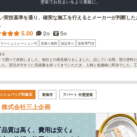
塗装でお住まいをより素敵に。
い実技基準を通り、確実な施工を行えるとメーカーが判断した
。
5.00
2
5
件
件
カラーシュミレーション可
見積り無料
保証有り
塗装専門店
コミ
トで調べて依頼しました。他社との相見積りをしました。話している間、壁の塗料
した。翌日夕方すぐに見積書を持ってきていただき、人柄と低価格に即決でした。
す。
ッシュバッグ対象店
東御市
アパート 外壁塗装
株式会社三上企画
『品質は高く、費用は安く』