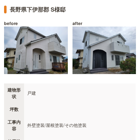
長野県下伊那郡 S様邸
before
after
建物形
戸建
状
坪数
工事内
外壁塗装/屋根塗装/その他塗装
容