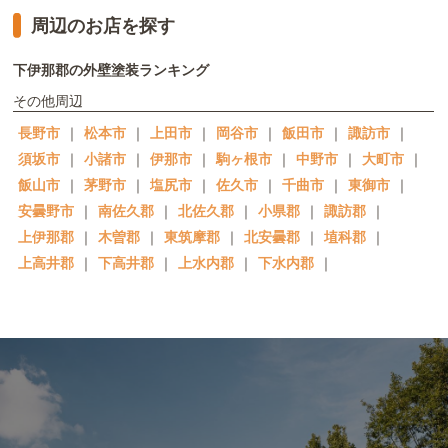
周辺のお店を探す
下伊那郡の外壁塗装ランキング
その他周辺
長野市
｜
松本市
｜
上田市
｜
岡谷市
｜
飯田市
｜
諏訪市
｜
須坂市
｜
小諸市
｜
伊那市
｜
駒ヶ根市
｜
中野市
｜
大町市
｜
飯山市
｜
茅野市
｜
塩尻市
｜
佐久市
｜
千曲市
｜
東御市
｜
安曇野市
｜
南佐久郡
｜
北佐久郡
｜
小県郡
｜
諏訪郡
｜
上伊那郡
｜
木曽郡
｜
東筑摩郡
｜
北安曇郡
｜
埴科郡
｜
上高井郡
｜
下高井郡
｜
上水内郡
｜
下水内郡
｜