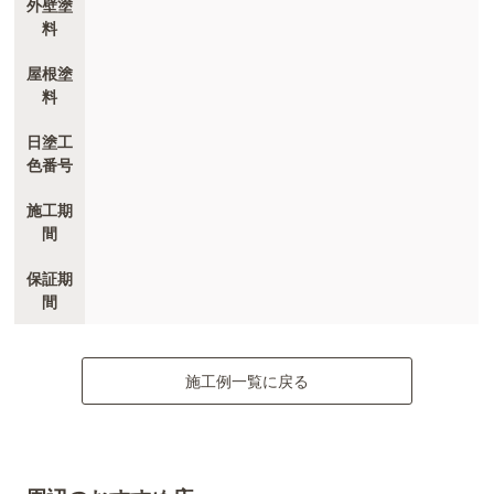
外壁塗
料
屋根塗
料
日塗工
色番号
施工期
間
保証期
間
施工例一覧に戻る