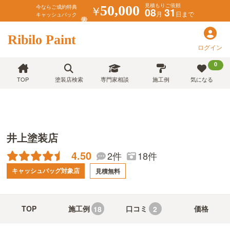
見積もりご依頼
￥
50,000
今ならご成約特典
08
31
月
日まで
キャッシュバック
Ribilo Paint
ログイン
0
TOP
塗装店検索
専門家相談
施工例
気になる
井上塗装店
4.50
18件
2件
キャッシュバッグ対象店
見積無料
TOP
施工例
口コミ
価格
18
2