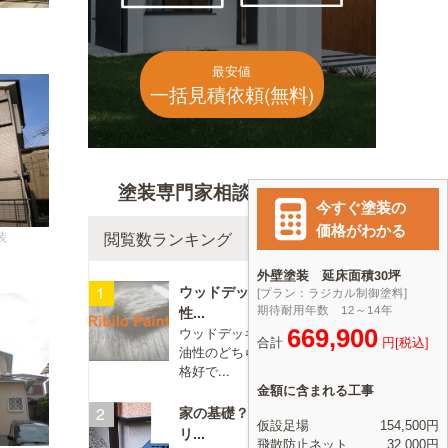
最安値
一括見積依頼(無料)
塗装専門家相談ランキング
装
閲覧数ランキング
ウッドデッキに塗る塗料は水
性...
ウッドデッキに塗る塗料は水性、
油性のどちらがいいですか？ 不
格好で...
家の基礎？地面近くのコンク
リ...