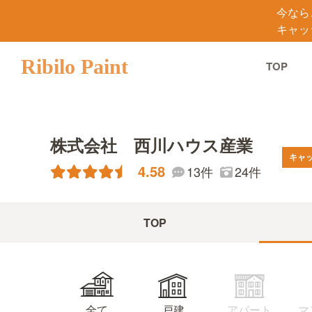
今なら
キャッ
Ribilo Paint
TOP
株式会社 西川ハウス産業
キャ
4.58
13件
24件
TOP
マ
アパート
全て
戸建