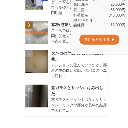
どこの家を見ても、 地面に接し
てる基礎と言う部分ですか？（専
門用語...
窓枠(窓廻り)のコーキング打...
こちらでは、直接塗装店さんが質
問に答えて下さるということで、
何点か質...
タバコのヤニで汚れた壁紙の
塗...
マンションに住んでいますが、部
屋の中の白い壁紙がタバコのヤニ
で汚れて...
窓ガラスとサッシにはみ出し
た...
窓ガラスとサッシをつなぐシリコ
ンシーリングの部分が長年の結露
でカビて...