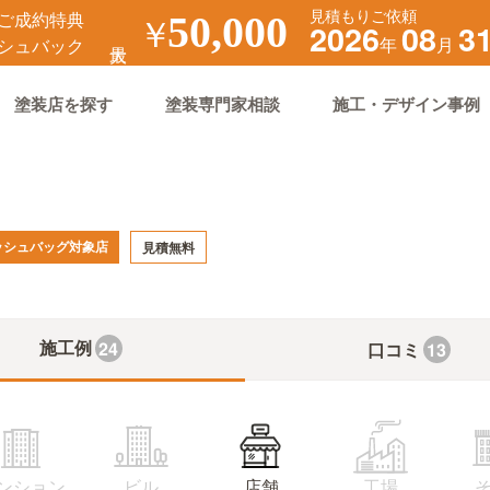
見積もりご依頼
ご成約特典
￥
50,000
2026
08
3
年
月
シュバック
塗装店を探す
塗装専門家相談
施工・デザイン事例
ッシュバッグ対象店
見積無料
施工例
24
口コミ
13
ンション
ビル
店舗
工場