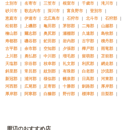
士別市
｜
名寄市
｜
三笠市
｜
根室市
｜
千歳市
｜
滝川市
｜
砂川市
｜
歌志内市
｜
深川市
｜
富良野市
｜
登別市
｜
恵庭市
｜
伊達市
｜
北広島市
｜
石狩市
｜
北斗市
｜
石狩郡
｜
松前郡
｜
上磯郡
｜
亀田郡
｜
茅部郡
｜
二海郡
｜
山越郡
｜
檜山郡
｜
爾志郡
｜
奥尻郡
｜
瀬棚郡
｜
久遠郡
｜
島牧郡
｜
寿都郡
｜
磯谷郡
｜
虻田郡
｜
岩内郡
｜
古宇郡
｜
積丹郡
｜
古平郡
｜
余市郡
｜
空知郡
｜
夕張郡
｜
樺戸郡
｜
雨竜郡
｜
上川郡
｜
勇払郡
｜
中川郡
｜
増毛郡
｜
留萌郡
｜
苫前郡
｜
天塩郡
｜
宗谷郡
｜
枝幸郡
｜
礼文郡
｜
利尻郡
｜
網走郡
｜
斜里郡
｜
常呂郡
｜
紋別郡
｜
有珠郡
｜
白老郡
｜
沙流郡
｜
新冠郡
｜
浦河郡
｜
様似郡
｜
幌泉郡
｜
日高郡
｜
河東郡
｜
河西郡
｜
広尾郡
｜
足寄郡
｜
十勝郡
｜
釧路郡
｜
厚岸郡
｜
厚岸郡
｜
阿寒郡
｜
白糠郡
｜
野付郡
｜
標津郡
｜
目梨郡
｜
周辺のおすすめ店