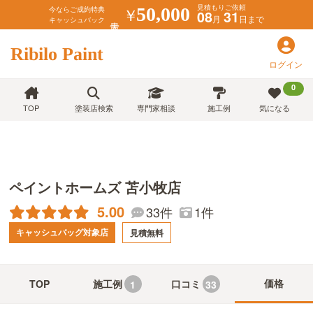
見積もりご依頼
￥
50,000
今ならご成約特典
08
31
月
日まで
キャッシュバック
Ribilo Paint
ログイン
0
TOP
塗装店検索
専門家相談
施工例
気になる
ペイントホームズ 苫小牧店
5.00
33件
1件
キャッシュバッグ対象店
見積無料
価格
TOP
施工例
口コミ
33
1