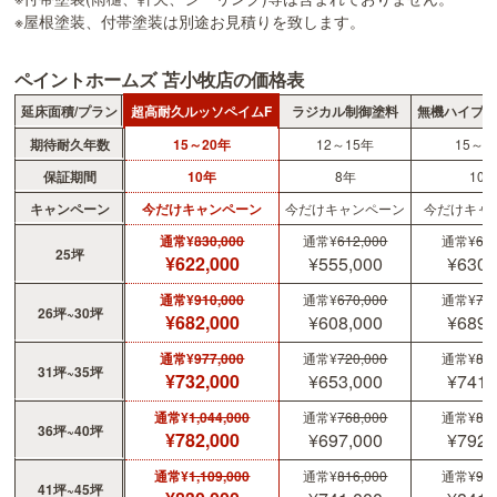
※屋根塗装、付帯塗装は別途お見積りを致します。
ペイントホームズ 苫小牧店の価格表
延床面積/プラン
超高耐久ルッソペイムF
ラジカル制御塗料
無機ハイブ
期待耐久年数
15～20年
12～15年
15～2
保証期間
10年
8年
10
キャンペーン
今だけキャンペーン
今だけキャンペーン
今だけキャ
通常¥
830,000
通常¥
612,000
通常¥
69
25坪
¥622,000
¥555,000
¥630,
通常¥
910,000
通常¥
670,000
通常¥
75
26坪~30坪
¥682,000
¥608,000
¥689,
通常¥
977,000
通常¥
720,000
通常¥
81
31坪~35坪
¥732,000
¥653,000
¥741,
通常¥
1,044,000
通常¥
768,000
通常¥
87
36坪~40坪
¥782,000
¥697,000
¥792,
通常¥
1,109,000
通常¥
816,000
通常¥
92
41坪~45坪