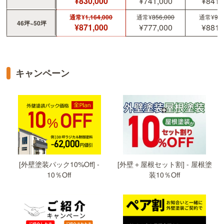
¥830,000
¥741,000
¥841,
通常¥
1,164,000
通常¥
856,000
通常¥
97
46坪~50坪
¥871,000
¥777,000
¥881,
キャンペーン
[外壁＋屋根セット割] - 屋根塗
[外壁塗装パック10%Off] -
装10％Off
10％Off