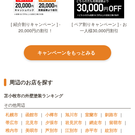
[ ペア割りキャンペーン ] - お
[ 紹介割りキャンペーン ] -
一人様30,000円割引
20,000円の割引！
キャンペーンをもっとみる
周辺のお店を探す
苫小牧市の外壁塗装ランキング
その他周辺
札幌市
｜
函館市
｜
小樽市
｜
旭川市
｜
室蘭市
｜
釧路市
｜
帯広市
｜
北見市
｜
夕張市
｜
岩見沢市
｜
網走市
｜
留萌市
｜
稚内市
｜
美唄市
｜
芦別市
｜
江別市
｜
赤平市
｜
紋別市
｜