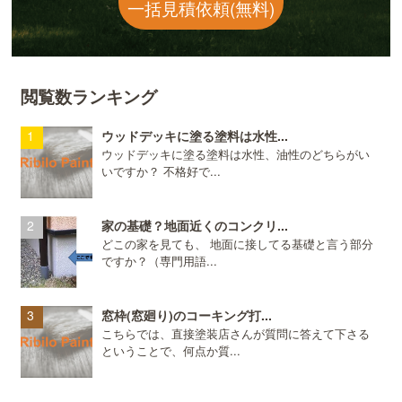
一括見積依頼(無料)
閲覧数ランキング
ウッドデッキに塗る塗料は水性...
ウッドデッキに塗る塗料は水性、油性のどちらがい
いですか？ 不格好で...
家の基礎？地面近くのコンクリ...
どこの家を見ても、 地面に接してる基礎と言う部分
ですか？（専門用語...
窓枠(窓廻り)のコーキング打...
こちらでは、直接塗装店さんが質問に答えて下さる
ということで、何点か質...