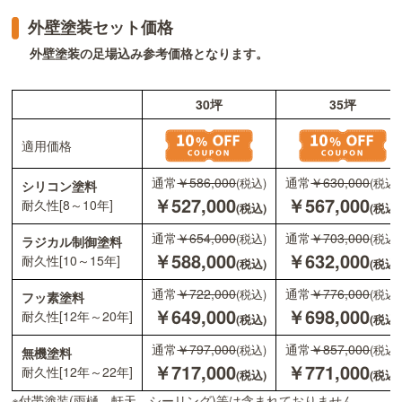
外壁塗装セット価格
外壁塗装の足場込み参考価格となります。
30坪
35坪
適用価格
通常
￥586,000
通常
￥630,000
(税込)
(税込)
シリコン塗料
￥527,000
￥567,000
耐久性[8～10年]
(税込)
(税込)
通常
￥654,000
通常
￥703,000
(税込)
(税込)
ラジカル制御塗料
￥588,000
￥632,000
耐久性[10～15年]
(税込)
(税込)
通常
￥722,000
通常
￥776,000
(税込)
(税込)
フッ素塗料
￥649,000
￥698,000
耐久性[12年～20年]
(税込)
(税込)
通常
￥797,000
通常
￥857,000
(税込)
(税込)
無機塗料
￥717,000
￥771,000
耐久性[12年～22年]
(税込)
(税込)
※付帯塗装(雨樋、軒天、シーリング)等は含まれておりません。