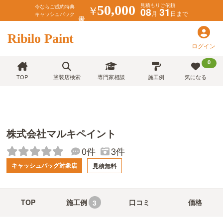
見積もりご依頼
￥
50,000
今ならご成約特典
08
31
月
日まで
キャッシュバック
Ribilo Paint
ログイン
0
TOP
塗装店検索
専門家相談
施工例
気になる
株式会社マルキペイント
0件
3件
キャッシュバッグ対象店
見積無料
TOP
施工例
口コミ
価格
3