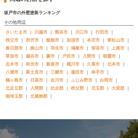
坂戸市の外壁塗装ランキング
その他周辺
さいたま市
｜
川越市
｜
熊谷市
｜
川口市
｜
行田市
｜
秩父市
｜
所沢市
｜
飯能市
｜
加須市
｜
本庄市
｜
東松山市
｜
春日部市
｜
狭山市
｜
羽生市
｜
鴻巣市
｜
深谷市
｜
上尾市
｜
草加市
｜
越谷市
｜
蕨市
｜
戸田市
｜
入間市
｜
朝霞市
｜
志木市
｜
和光市
｜
新座市
｜
桶川市
｜
久喜市
｜
北本市
｜
八潮市
｜
富士見市
｜
三郷市
｜
蓮田市
｜
幸手市
｜
鶴ヶ島市
｜
日高市
｜
吉川市
｜
ふじみ野市
｜
白岡市
｜
北足立郡
｜
入間郡
｜
比企郡
｜
秩父郡
｜
児玉郡
｜
大里郡
｜
南埼玉郡
｜
北葛飾郡
｜