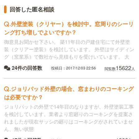
回答した匿名相談
.
外壁塗装（クリヤー）を検討中。窓周りのシーリ
ング打ち増しでよいですか？
御意見お聞かせ下さい。 築11年目の戸建住宅にて外壁塗
装（クリアー塗装）を検討しています。 外壁はサイディン
グ（窯業系）で数社から見積もりを受けいています。 大
15622
24件の回答数
投稿日：2017/12/03 22:56
閲覧数
人
.
ジョリパッド外壁の場合、窓まわりのコーキング
は必要ですか？
ジョリパットの外壁で14年目のなりますが、外壁塗装工事
を検討しています。業者より窓廻りのコーキングを提案さ
れましたが現在サッシの廻りはコーキングがされていませ
ん、無い状態