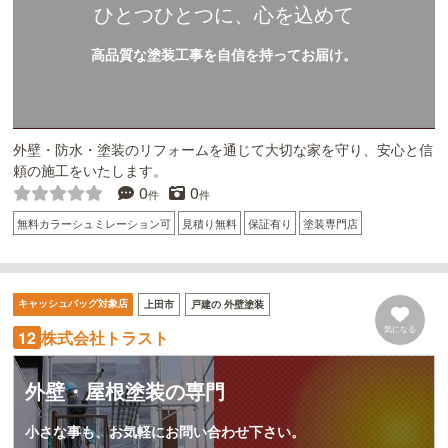
ひとつひとつに、心を込めて
高品質な塗装工事を自信を持ってお届け。
外壁・防水・塗装のリフォームを通じて大切な家を守り、安心と信
頼の施工をいたします。
0
0
件
件
無料カラーシュミレーション可
見積り無料
保証有り
塗装専門店
キャッシュバッグ対象店
上田市
戸建の 外壁塗装
気になる
株式会社トラスト
12
外壁・屋根塗装の専門
小さな事も、お気軽にお問い合わせ下さい。