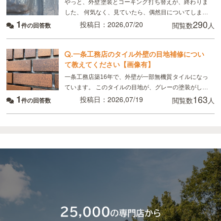
やっと、外壁塗装とコーキング打ち替えが、終わりま
した、 何気なく、見ていたら、偶然目についてしまっ
1
290
たのですが、 画像のように コーキングの端にマイナ
投稿日：2026,07/20
閲覧数
人
件の回答数
スドライバーで突いたように、凹んでいる所があり
.
一条工務店のタイル外壁の目地補修につい
て教えてください【画像有】
一条工務店築16年で、外壁が一部無機質タイルになっ
ています。 このタイルの目地が、グレーの塗装がして
1
163
あるのですが、かなり禿げてしまっていてるので補修
投稿日：2026,07/19
閲覧数
人
件の回答数
したいのですが、 タイルの目地を全てテープを貼っ