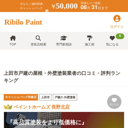
見積もりご依頼
￥
50,000
今ならご成約特典
08
31
月
日まで
キャッシュバック
Ribilo Paint
ログイン
0
TOP
塗装店検索
専門家相談
施工例
気になる
上田市戸建の屋根・外壁塗装業者の口コミ・評判ラン
キング
キャッシュバッグ対象店
上田市
戸建の 外壁塗装
気になる
ペイントホームズ 長野北店
『高品質塗装をより低価格に』