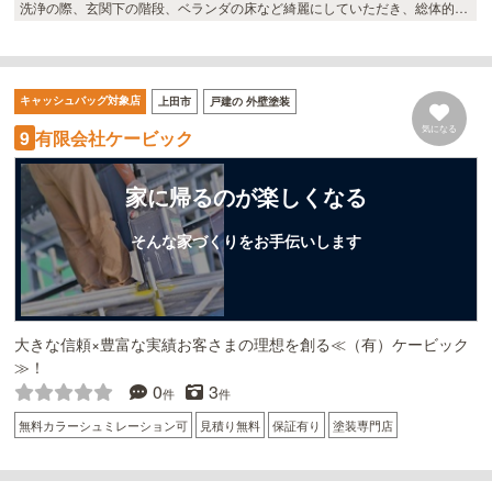
洗浄の際、玄関下の階段、ベランダの床など綺麗にしていただき、総体的に
綺麗に仕上がりました。 職人さんも暑い中の工事が大変だったと思います
が、私どもの要望にテキパキ対応してくださってよかったです。 外壁リフォ
ームを終えて、新しくなった屋根に大満足です。 皆様にきれいになったねの
言葉がとても嬉しいです。
キャッシュバッグ対象店
上田市
戸建の 外壁塗装
気になる
有限会社ケービック
9
家に帰るのが楽しくなる
そんな家づくりをお手伝いします
大きな信頼×豊富な実績お客さまの理想を創る≪（有）ケービック
≫！
0
3
件
件
無料カラーシュミレーション可
見積り無料
保証有り
塗装専門店