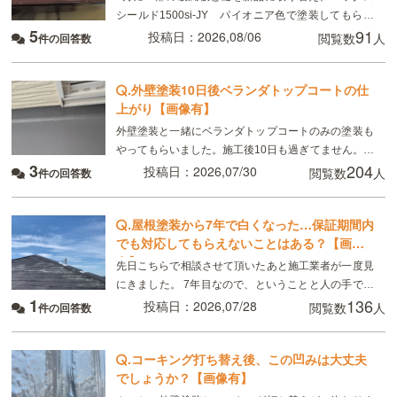
シールド1500si-JY パイオニア色で塗装してもらい
5
91
ました。 8月現在、樋がベタベタして小さい虫が張り
投稿日：2026,08/06
閲覧数
人
件の回答数
付いています。部分的ではなく全体です。破風板
.
外壁塗装10日後ベランダトップコートの仕
上がり【画像有】
外壁塗装と一緒にベランダトップコートのみの塗装も
やってもらいました。施工後10日も過ぎてません。こ
3
204
れは普通ですか？
投稿日：2026,07/30
閲覧数
人
件の回答数
.
屋根塗装から7年で白くなった…保証期間内
でも対応してもらえないことはある？【画像
有】
先日こちらで相談させて頂いたあと施工業者が一度見
にきました。 7年目なので、ということと人の手で塗
1
136
るのでどうしてもムラはできる、板金部分はやはり経
投稿日：2026,07/28
閲覧数
人
件の回答数
年劣化と言われました ただ板金部分は錆びにくい素材
.
コーキング打ち替え後、この凹みは大丈夫
でしょうか？【画像有】