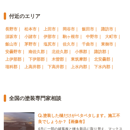
付近のエリア
長野市｜
松本市｜
上田市｜
岡谷市｜
飯田市｜
諏訪市｜
須坂市｜
小諸市｜
伊那市｜
駒ヶ根市｜
中野市｜
大町市｜
飯山市｜
茅野市｜
塩尻市｜
佐久市｜
千曲市｜
東御市｜
安曇野市｜
南佐久郡｜
北佐久郡｜
小県郡｜
諏訪郡｜
上伊那郡｜
下伊那郡｜
木曽郡｜
東筑摩郡｜
北安曇郡｜
埴科郡｜
上高井郡｜
下高井郡｜
上水内郡｜
下水内郡｜
全国の塗装専門家相談
.
塗装した樋だけがベタベタします。施工不
良でしょうか？【画像有】
4月に一部の破風板と樋を新品に取り替え、マックス