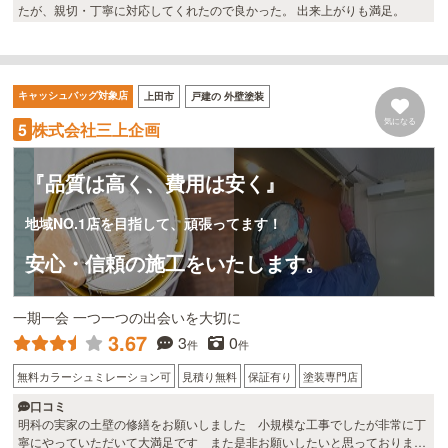
たが、親切・丁寧に対応してくれたので良かった。 出来上がりも満足。
キャッシュバッグ対象店
上田市
戸建の 外壁塗装
気になる
株式会社三上企画
5
『品質は高く、費用は安く』
地域NO.1店を目指して、頑張ってます！
安心・信頼の施工をいたします。
一期一会 一つ一つの出会いを大切に
3.67
3
0
件
件
無料カラーシュミレーション可
見積り無料
保証有り
塗装専門店
口コミ
明科の実家の土壁の修繕をお願いしました 小規模な工事でしたが非常に丁
寧にやっていただいて大満足です また是非お願いしたいと思っておりま