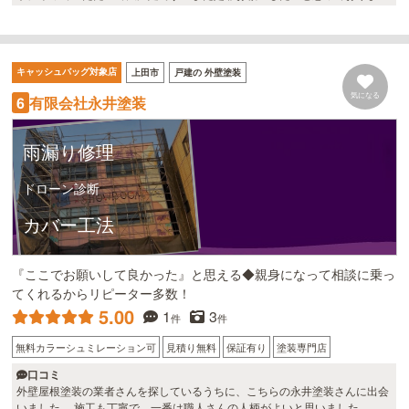
す 非常にまじめな会社です
キャッシュバッグ対象店
上田市
戸建の 外壁塗装
気になる
有限会社永井塗装
6
雨漏り修理
ドローン診断
カバー工法
『ここでお願いして良かった』と思える◆親身になって相談に乗っ
てくれるからリピーター多数！
5.00
1
3
件
件
無料カラーシュミレーション可
見積り無料
保証有り
塗装専門店
口コミ
外壁屋根塗装の業者さんを探しているうちに、こちらの永井塗装さんに出会
いました。 施工も丁寧で、一番は職人さんの人柄がよいと思いました。 お