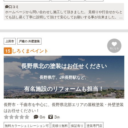
口コミ
ホームページから問い合わせし施工して頂きました。 見積りや打合せからと
ても話し易く丁寧に説明して頂けて安心してお願いする事が出来ました。 外
壁もカラーシュミレーションをして頂き理想の色になったので大変満足で
す。 ありがとうございました。
上田市
戸建の 外壁塗装
気になる
しろくまペイント
15
長野県北の塗装はお任せください
長野県庁、JR長野駅など、
有名施設のリフォームも担当！
長野市・千曲市を中心に、長野県北部エリアの屋根塗装・外壁塗装
はお任せください！
0
3
件
件
無料カラーシュミレーション可
見積り無料
保証有り
塗装専門店