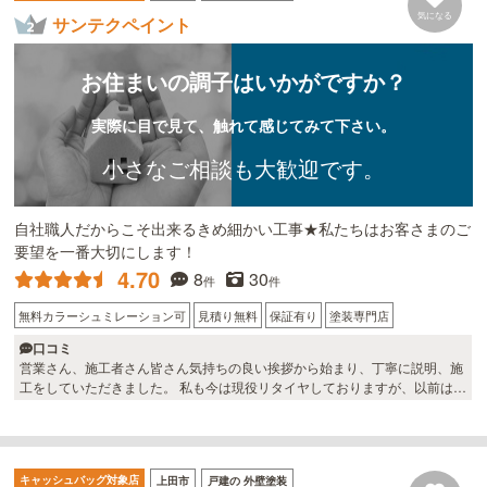
す。 また機会があればよろしくお願いします。
気になる
サンテクペイント
お住まいの調子はいかがですか？
実際に目で見て、触れて感じてみて下さい。
小さなご相談も大歓迎です。
自社職人だからこそ出来るきめ細かい工事★私たちはお客さまのご
要望を一番大切にします！
4.70
8
30
件
件
無料カラーシュミレーション可
見積り無料
保証有り
塗装専門店
口コミ
営業さん、施工者さん皆さん気持ちの良い挨拶から始まり、丁寧に説明、施
工をしていただきました。 私も今は現役リタイヤしておりますが、以前は建
設関係の仕事をして営業をしておりましたが職人さんは個性的な方が多かっ
た様に思いましたが、サンテクさんの職人さんは皆さん気持ち良い仕事ぶり
と丁寧に対応していただきました。。🤗 サンテクさんにお願いして良かった
です。
キャッシュバッグ対象店
上田市
戸建の 外壁塗装