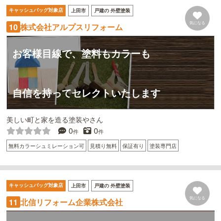
キャッシュバッグ対象店
上田市
戸建の 外壁塗装
気になる
株式会社アルプスリフォーム
10
お客様目線で、塗料もカラーも
自信を持ってセレクトいたします
美しい町と家を造る塗装やさん
0
0
件
件
無料カラーシュミレーション可
見積り無料
保証有り
塗装専門店
キャッシュバッグ対象店
上田市
戸建の 外壁塗装
気になる
北信リフォーム企業株式会社
11