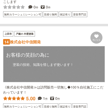
こします
0
0
件
件
無料カラーシュミレーション可
見積り無料
保証有り
塗装専門店
上田市
戸建の 外壁塗装
気になる
株式会社中信開発
14
お客様の笑顔の為に
塗装の技術、知識を惜しまず使います！
《株式会社中信開発≫は訪問販売一切無し◆100％自社施工にこだ
わっています！
5.00
1
0
件
件
無料カラーシュミレーション可
見積り無料
保証有り
塗装専門店