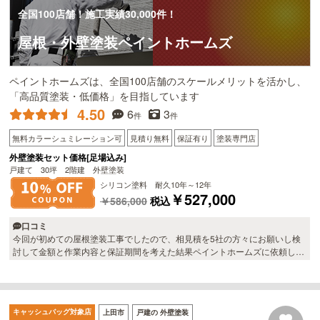
全国100店舗！施工実績30,000件！
屋根・外壁塗装ペイントホームズ
ペイントホームズは、全国100店舗のスケールメリットを活かし、
「高品質塗装・低価格」を目指しています
4.50
6
3
件
件
無料カラーシュミレーション可
見積り無料
保証有り
塗装専門店
外壁塗装セット価格[足場込み]
戸建て 30坪 2階建 外壁塗装
シリコン塗料 耐久10年～12年
￥527,000
￥586,000
税込
口コミ
今回が初めての屋根塗装工事でしたので、相見積を5社の方々にお願いし検
討して金額と作業内容と保証期間を考えた結果ペイントホームズに依頼しま
した。 無料見積の時、他社よりも時間をかけて点検して頂き、その後の現
状説明も信頼できると思いました。 大変暑い日が続く中での作業でしたが
黙々と仕事をされており、帰る前には本日の作業について毎回説明してくれ
るので良かったです。 屋根は見違えるほど綺麗になり、気になっていた雨漏
キャッシュバッグ対象店
上田市
戸建の 外壁塗装
れも止まった様子。 アフターフォローもしてもらえるとのことで助かりま