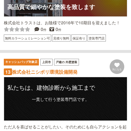
高品質で細やかな塗装を致します
株式会社トラストは、お陰様で2016年で10期目を迎えました！
0
0
件
件
無料カラーシュミレーション可
見積り無料
保証有り
塗装専門店
キャッシュバッグ対象店
上田市
戸建の 外壁塗装
気になる
株式会社ニシボリ環境設備開発
13
私たちは、建物診断から施工まで
一貫して行う塗装専門店です。
ただ人を喜ばせることがしたい。そのためにも自らアクションを起