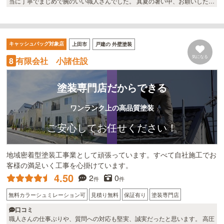
当に丁寧でまじめで腕のいい職人さんでした。 真夏の暑い中、お願いしたに
もかかわらず、塗装以外にも家のちょっとしたお手伝いもしていただきまし
た。 また、塗料がちょこっと余ったので本当は2度塗りのところ3度も塗っ
てもらえました。 そのおかげ？もあり今のところ問題まったくありません。
本当にお勧めしたいです。
キャッシュバッグ対象店
上田市
戸建の 外壁塗装
気になる
有限会社 小諸住設
8
塗装専門店だからできる
ワンランク上の高品質塗装
ご安心してお任せください！
地域密着型塗装工事業として頑張っています。すべて自社施工でお
客様の満足いく工事を心掛けています。
4.50
2
0
件
件
無料カラーシュミレーション可
見積り無料
保証有り
塗装専門店
口コミ
職人さんの仕事ぶりや、質問への対応も堅実、誠実だったと思います。 高圧