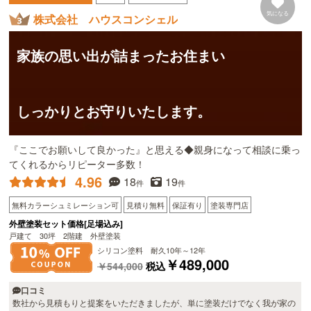
気になる
株式会社 ハウスコンシェル
家族の思い出が詰まったお住まい
しっかりとお守りいたします。
『ここでお願いして良かった』と思える◆親身になって相談に乗っ
てくれるからリピーター多数！
4.96
18
19
件
件
無料カラーシュミレーション可
見積り無料
保証有り
塗装専門店
外壁塗装セット価格[足場込み]
戸建て 30坪 2階建 外壁塗装
シリコン塗料 耐久10年～12年
￥489,000
￥544,000
税込
口コミ
数社から見積もりと提案をいただきましたが、単に塗装だけでなく我が家の