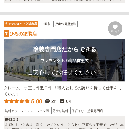
かげで、今もメンテナンスや雪のことなどで、お世話になっています。 やは
り、なんでもそうだと思うんですが、家の事となると、長いお付き合いをす
ることとなるので、その会社の人柄は大切にしたいものです。
キャッシュバッグ対象店
上田市
戸建の 外壁塗装
気になる
ひろの塗装店
7
塗装専門店だからできる
ワンランク上の高品質塗装
ご安心してお任せください！
クレーム・手直し件数０件 ！職人としての誇りを持って仕事をし
ています！！
5.00
2
0
件
件
無料カラーシュミレーション可
見積り無料
保証有り
塗装専門店
口コミ
お願いしたときは、独立したてということもあり 正直少々不安でしたが、本