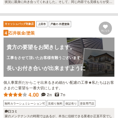
状況に親身に向き合ってくれました。そして、同じ内容でも見積もりが安か
ったのと、しっかりした保証をつけてくれました。 仕上がりは期待通りでし
た。
キャッシュバッグ対象店
上田市
戸建の 外壁塗装
気になる
石井板金/塗装
4
貴方の要望をお聞きします。
工事をさせて頂いたお客様有難うございます
長いお付き合いが出来ますように
個人事業所だからこそ出来るきめ細かい配慮の工事★私たちはお客
さまのご要望を一番大切にします。
4.00
2
7
件
件
無料カラーシュミレーション可
見積り無料
保証有り
塗装専門店
口コミ
家のメンテナンスの時期ではあるが、本当に信頼できる業者か正直不安でし