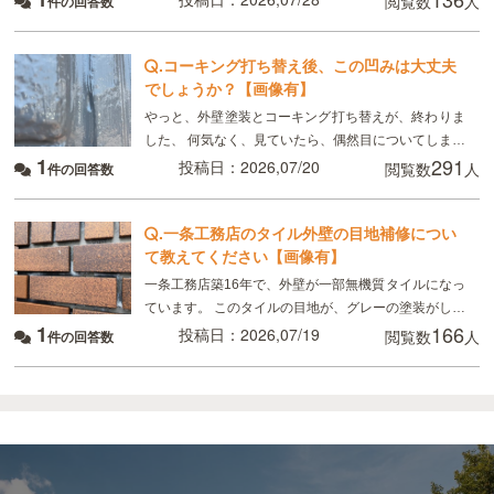
閲覧数
人
件の回答数
年劣化と言われました ただ板金部分は錆びにくい素材
.
コーキング打ち替え後、この凹みは大丈夫
でしょうか？【画像有】
やっと、外壁塗装とコーキング打ち替えが、終わりま
した、 何気なく、見ていたら、偶然目についてしまっ
1
291
たのですが、 画像のように コーキングの端にマイナ
投稿日：2026,07/20
閲覧数
人
件の回答数
スドライバーで突いたように、凹んでいる所があり
.
一条工務店のタイル外壁の目地補修につい
て教えてください【画像有】
一条工務店築16年で、外壁が一部無機質タイルになっ
ています。 このタイルの目地が、グレーの塗装がして
1
166
あるのですが、かなり禿げてしまっていてるので補修
投稿日：2026,07/19
閲覧数
人
件の回答数
したいのですが、 タイルの目地を全てテープを貼っ