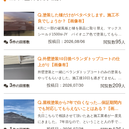
.
塗装した樋だけがベタベタします。施工不
良でしょうか？【画像有】
4月に一部の破風板と樋を新品に取り替え、マックス
シールド1500si-JY パイオニア色で塗装してもらい
5
95
ました。 8月現在、樋がベタベタして小さい虫が張り
投稿日：2026,08/06
閲覧数
人
件の回答数
付いています。部分的ではなく全体です。破風板
.
外壁塗装10日後ベランダトップコートの仕
上がり【画像有】
外壁塗装と一緒にベランダトップコートのみの塗装も
やってもらいました。施工後10日も過ぎてません。こ
3
209
れは普通ですか？
投稿日：2026,07/30
閲覧数
人
件の回答数
.
屋根塗装から7年で白くなった…保証期間内
でも対応してもらえないことはある？【画像
有】
先日こちらで相談させて頂いたあと施工業者が一度見
にきました。 7年目なので、ということと人の手で塗
1
136
るのでどうしてもムラはできる、板金部分はやはり経
投稿日：2026,07/28