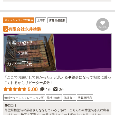
す 非常にまじめな会社です
キャッシュバッグ対象店
上田市
店舗 外壁塗装
気になる
有限会社永井塗装
6
雨漏り修理
ドローン診断
カバー工法
『ここでお願いして良かった』と思える◆親身になって相談に乗っ
てくれるからリピーター多数！
5.00
1
3
件
件
無料カラーシュミレーション可
見積り無料
保証有り
塗装専門店
口コミ
外壁屋根塗装の業者さんを探しているうちに、こちらの永井塗装さんに出会
いました。 施工も丁寧で、一番は職人さんの人柄がよいと思いました。 お