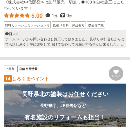
《株式会社中信開発≫は訪問販売一切無し◆100％自社施工にこだ
わっています！
5.00
1
0
件
件
無料カラーシュミレーション可
見積り無料
保証有り
塗装専門店
口コミ
ホームページから問い合わせし施工して頂きました。 見積りや打合せからと
ても話し易く丁寧に説明して頂けて安心してお願いする事が出来ました。 外
壁もカラーシュミレーションをして頂き理想の色になったので大変満足で
す。 ありがとうございました。
上田市
店舗 外壁塗装
気になる
しろくまペイント
14
長野県北の塗装はお任せください
長野県庁、JR長野駅など、
有名施設のリフォームも担当！