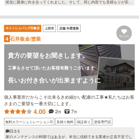
状況に親身に向き合ってくれました。そして、同じ内容でも見積もりが安か
ったのと、しっかりした保証をつけてくれました。 仕上がりは期待通りでし
た。
キャッシュバッグ対象店
上田市
店舗 外壁塗装
気になる
石井板金/塗装
4
貴方の要望をお聞きします。
工事をさせて頂いたお客様有難うございます
長いお付き合いが出来ますように
個人事業所だからこそ出来るきめ細かい配慮の工事★私たちはお客
さまのご要望を一番大切にします。
4.00
2
7
件
件
無料カラーシュミレーション可
見積り無料
保証有り
塗装専門店
口コミ
家のメンテナンスの時期ではあるが、本当に信頼できる業者か正直不安でし