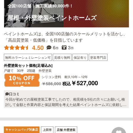
全国100店舗！施工実績30,000件！
屋根・外壁塗装ペイントホームズ
ペイントホームズは、全国100店舗のスケールメリットを活かし、
「高品質塗装・低価格」を目指しています
4.50
6
3
件
件
無料カラーシュミレーション可
見積り無料
保証有り
塗装専門店
外壁塗装セット価格[足場込み]
戸建て 30坪 2階建 外壁塗装
シリコン塗料 耐久10年～12年
￥527,000
￥586,000
税込
口コミ
今回が初めての屋根塗装工事でしたので、相見積を5社の方々にお願いし検
討して金額と作業内容と保証期間を考えた結果ペイントホームズに依頼しま
した。 無料見積の時、他社よりも時間をかけて点検して頂き、その後の現
状説明も信頼できると思いました。 大変暑い日が続く中での作業でしたが
黙々と仕事をされており、帰る前には本日の作業について毎回説明してくれ
るので良かったです。 屋根は見違えるほど綺麗になり、気になっていた雨漏
キャッシュバッグ対象店
上田市
店舗 外壁塗装
れも止まった様子。 アフターフォローもしてもらえるとのことで助かりま