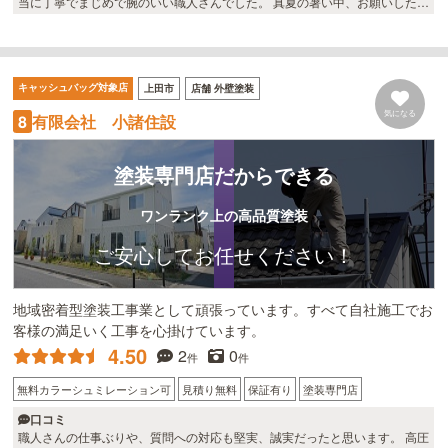
当に丁寧でまじめで腕のいい職人さんでした。 真夏の暑い中、お願いしたに
もかかわらず、塗装以外にも家のちょっとしたお手伝いもしていただきまし
た。 また、塗料がちょこっと余ったので本当は2度塗りのところ3度も塗っ
てもらえました。 そのおかげ？もあり今のところ問題まったくありません。
本当にお勧めしたいです。
キャッシュバッグ対象店
上田市
店舗 外壁塗装
気になる
有限会社 小諸住設
8
塗装専門店だからできる
ワンランク上の高品質塗装
ご安心してお任せください！
地域密着型塗装工事業として頑張っています。すべて自社施工でお
客様の満足いく工事を心掛けています。
4.50
2
0
件
件
無料カラーシュミレーション可
見積り無料
保証有り
塗装専門店
口コミ
職人さんの仕事ぶりや、質問への対応も堅実、誠実だったと思います。 高圧