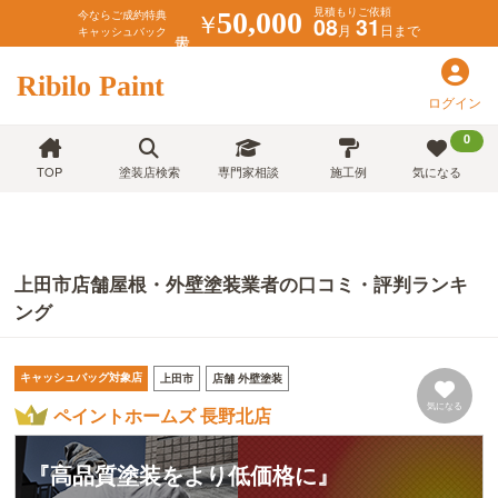
見積もりご依頼
￥
50,000
今ならご成約特典
08
31
月
日まで
キャッシュバック
Ribilo Paint
ログイン
0
TOP
塗装店検索
専門家相談
施工例
気になる
上田市店舗屋根・外壁塗装業者の口コミ・評判ランキ
ング
キャッシュバッグ対象店
上田市
店舗 外壁塗装
気になる
ペイントホームズ 長野北店
『高品質塗装をより低価格に』