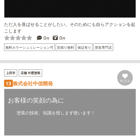
ただ人を喜ばせることがしたい。そのためにも自らアクションを起
こします
0
0
件
件
無料カラーシュミレーション可
見積り無料
保証有り
塗装専門店
上田市
店舗 外壁塗装
気になる
株式会社中信開発
13
お客様の笑顔の為に
塗装の技術、知識を惜しまず使います！