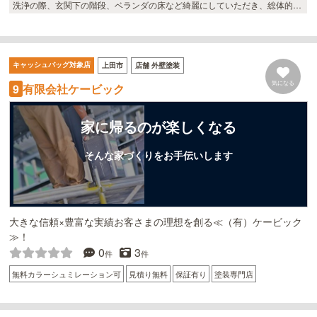
洗浄の際、玄関下の階段、ベランダの床など綺麗にしていただき、総体的に
綺麗に仕上がりました。 職人さんも暑い中の工事が大変だったと思います
が、私どもの要望にテキパキ対応してくださってよかったです。 外壁リフォ
ームを終えて、新しくなった屋根に大満足です。 皆様にきれいになったねの
言葉がとても嬉しいです。
キャッシュバッグ対象店
上田市
店舗 外壁塗装
気になる
有限会社ケービック
9
家に帰るのが楽しくなる
そんな家づくりをお手伝いします
大きな信頼×豊富な実績お客さまの理想を創る≪（有）ケービック
≫！
0
3
件
件
無料カラーシュミレーション可
見積り無料
保証有り
塗装専門店