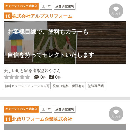
キャッシュバッグ対象店
上田市
店舗 外壁塗装
気になる
株式会社アルプスリフォーム
10
お客様目線で、塗料もカラーも
自信を持ってセレクトいたします
美しい町と家を造る塗装やさん
0
0
件
件
無料カラーシュミレーション可
見積り無料
保証有り
塗装専門店
キャッシュバッグ対象店
上田市
店舗 外壁塗装
気になる
北信リフォーム企業株式会社
11