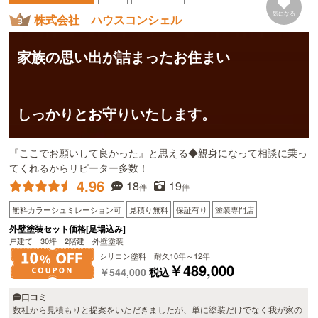
気になる
株式会社 ハウスコンシェル
家族の思い出が詰まったお住まい
しっかりとお守りいたします。
『ここでお願いして良かった』と思える◆親身になって相談に乗っ
てくれるからリピーター多数！
4.96
18
19
件
件
無料カラーシュミレーション可
見積り無料
保証有り
塗装専門店
外壁塗装セット価格[足場込み]
戸建て 30坪 2階建 外壁塗装
シリコン塗料 耐久10年～12年
￥489,000
￥544,000
税込
口コミ
数社から見積もりと提案をいただきましたが、単に塗装だけでなく我が家の