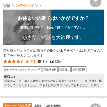
す。 また機会があればよろしくお願いします。
気になる
サンテクペイント
お住まいの調子はいかがですか？
実際に目で見て、触れて感じてみて下さい。
小さなご相談も大歓迎です。
自社職人だからこそ出来るきめ細かい工事★私たちはお客さまのご
要望を一番大切にします！
4.70
8
30
件
件
無料カラーシュミレーション可
見積り無料
保証有り
塗装専門店
口コミ
営業さん、施工者さん皆さん気持ちの良い挨拶から始まり、丁寧に説明、施
工をしていただきました。 私も今は現役リタイヤしておりますが、以前は建
設関係の仕事をして営業をしておりましたが職人さんは個性的な方が多かっ
た様に思いましたが、サンテクさんの職人さんは皆さん気持ち良い仕事ぶり
と丁寧に対応していただきました。。🤗 サンテクさんにお願いして良かった
です。
キャッシュバッグ対象店
上田市
店舗 外壁塗装