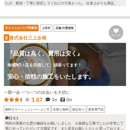
たが、親切・丁寧に対応してくれたので良かった。 出来上がりも満足。
キャッシュバッグ対象店
上田市
店舗 外壁塗装
気になる
株式会社三上企画
5
『品質は高く、費用は安く』
地域NO.1店を目指して、頑張ってます！
安心・信頼の施工をいたします。
一期一会 一つ一つの出会いを大切に
3.67
3
0
件
件
無料カラーシュミレーション可
見積り無料
保証有り
塗装専門店
口コミ
明科の実家の土壁の修繕をお願いしました 小規模な工事でしたが非常に丁
寧にやっていただいて大満足です また是非お願いしたいと思っておりま