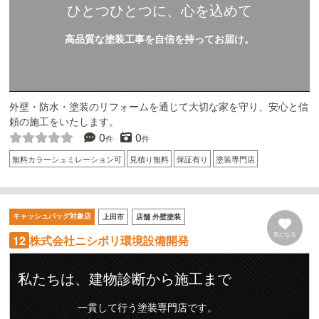
ひとつひとつに、心を込めて
高品質な塗装工事を自信を持ってお届け。
外壁・防水・塗装のリフォームを通じて大切な家を守り、安心と信
頼の施工をいたします。
0
0
件
件
無料カラーシュミレーション可
見積り無料
保証有り
塗装専門店
キャッシュバッグ対象店
上田市
店舗 外壁塗装
気になる
株式会社ニシボリ環境設備開発
12
私たちは、建物診断から施工まで
一貫して行う塗装専門店です。