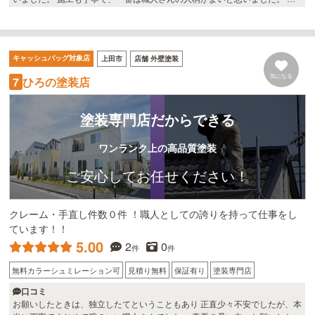
かげで、今もメンテナンスや雪のことなどで、お世話になっています。 やは
り、なんでもそうだと思うんですが、家の事となると、長いお付き合いをす
ることとなるので、その会社の人柄は大切にしたいものです。
キャッシュバッグ対象店
上田市
店舗 外壁塗装
気になる
ひろの塗装店
7
塗装専門店だからできる
ワンランク上の高品質塗装
ご安心してお任せください！
クレーム・手直し件数０件 ！職人としての誇りを持って仕事をし
ています！！
5.00
2
0
件
件
無料カラーシュミレーション可
見積り無料
保証有り
塗装専門店
口コミ
お願いしたときは、独立したてということもあり 正直少々不安でしたが、本