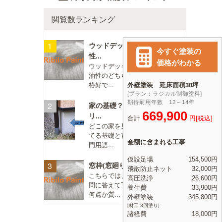
閲覧数ランキング
ウッドデッキに塗る塗料は水
性...
ウッドデッキに塗る塗料は水性、
油性のどちらがいいですか？ 不
格好で...
家の基礎？地面近くのコンク
リ...
どこの家を見ても、 地面に接し
てる基礎と言う部分ですか？（専
門用語...
窓枠(窓廻り)のコーキング打...
こちらでは、直接塗装店さんが質
問に答えて下さるということで、
何点か質...