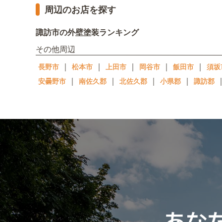
周辺のお店を探す
諏訪市の外壁塗装ランキング
その他周辺
｜
｜
｜
｜
｜
長野市
松本市
上田市
岡谷市
飯田市
須坂
｜
｜
｜
｜
安曇野市
南佐久郡
北佐久郡
小県郡
諏訪郡