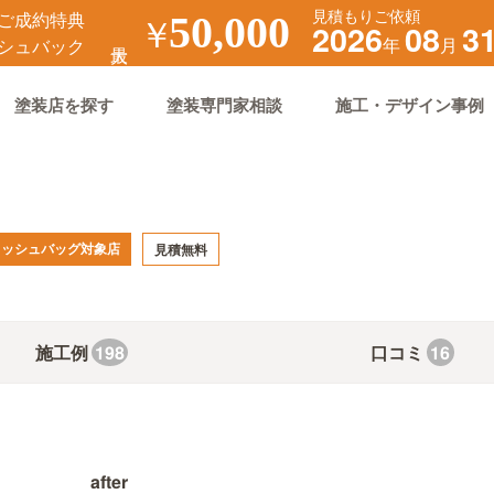
見積もりご依頼
ご成約特典
￥
50,000
2026
08
3
年
月
シュバック
塗装店を探す
塗装専門家相談
施工・デザイン事例
ャッシュバッグ対象店
見積無料
施工例
口コミ
198
16
after