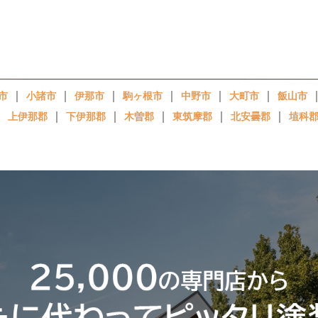
｜
｜
｜
｜
｜
｜
市
小諸市
伊那市
駒ヶ根市
中野市
大町市
飯山市
｜
｜
｜
｜
｜
｜
上伊那郡
下伊那郡
木曽郡
東筑摩郡
北安曇郡
埴科