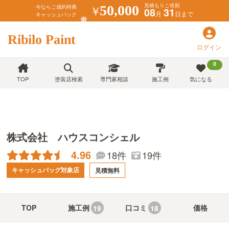
見積もりご依頼
￥
50,000
今ならご成約特典
08
31
月
日まで
キャッシュバック
Ribilo Paint
ログイン
0
TOP
塗装店検索
専門家相談
施工例
気になる
株式会社 ハウスコンシェル
4.96
18件
19件
キャッシュバッグ対象店
見積無料
TOP
施工例
口コミ
価格
19
18