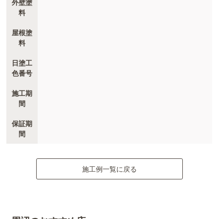
外壁塗
料
屋根塗
料
日塗工
色番号
施工期
間
保証期
間
施工例一覧に戻る