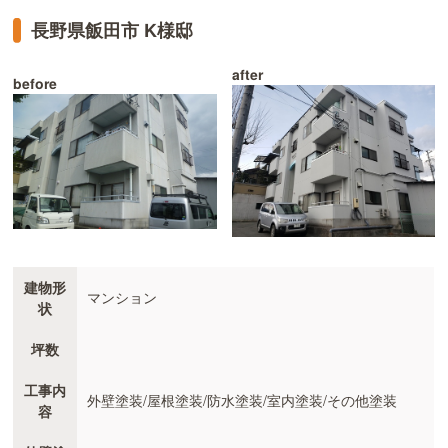
長野県飯田市 K様邸
after
before
建物形
マンション
状
坪数
工事内
外壁塗装/屋根塗装/防水塗装/室内塗装/その他塗装
容