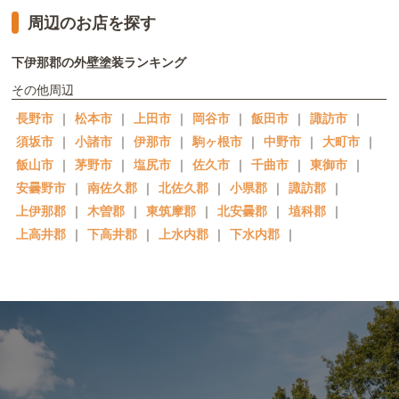
周辺のお店を探す
下伊那郡の外壁塗装ランキング
その他周辺
長野市
｜
松本市
｜
上田市
｜
岡谷市
｜
飯田市
｜
諏訪市
｜
須坂市
｜
小諸市
｜
伊那市
｜
駒ヶ根市
｜
中野市
｜
大町市
｜
飯山市
｜
茅野市
｜
塩尻市
｜
佐久市
｜
千曲市
｜
東御市
｜
安曇野市
｜
南佐久郡
｜
北佐久郡
｜
小県郡
｜
諏訪郡
｜
上伊那郡
｜
木曽郡
｜
東筑摩郡
｜
北安曇郡
｜
埴科郡
｜
上高井郡
｜
下高井郡
｜
上水内郡
｜
下水内郡
｜