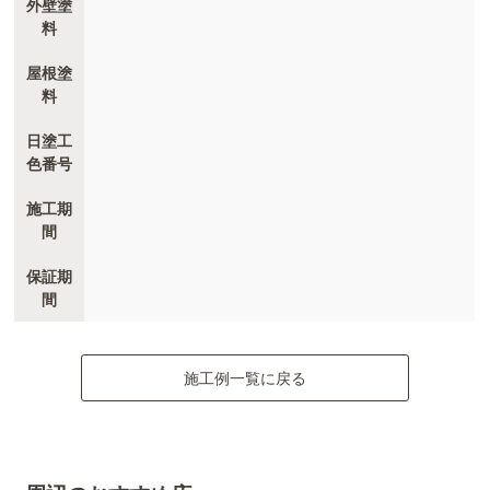
外壁塗
料
屋根塗
料
日塗工
色番号
施工期
間
保証期
間
施工例一覧に戻る