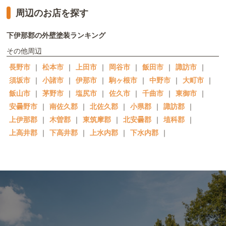
周辺のお店を探す
下伊那郡の外壁塗装ランキング
その他周辺
長野市
｜
松本市
｜
上田市
｜
岡谷市
｜
飯田市
｜
諏訪市
｜
須坂市
｜
小諸市
｜
伊那市
｜
駒ヶ根市
｜
中野市
｜
大町市
｜
飯山市
｜
茅野市
｜
塩尻市
｜
佐久市
｜
千曲市
｜
東御市
｜
安曇野市
｜
南佐久郡
｜
北佐久郡
｜
小県郡
｜
諏訪郡
｜
上伊那郡
｜
木曽郡
｜
東筑摩郡
｜
北安曇郡
｜
埴科郡
｜
上高井郡
｜
下高井郡
｜
上水内郡
｜
下水内郡
｜