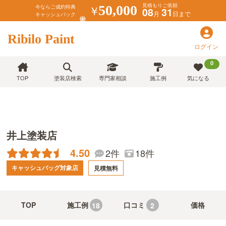
見積もりご依頼
￥
50,000
今ならご成約特典
08
31
月
日まで
キャッシュバック
Ribilo Paint
ログイン
0
TOP
塗装店検索
専門家相談
施工例
気になる
井上塗装店
4.50
18件
2件
キャッシュバッグ対象店
見積無料
TOP
施工例
口コミ
価格
18
2