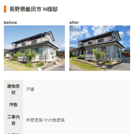
長野県飯田市 H様邸
before
after
建物形
戸建
状
坪数
工事内
外壁塗装/その他塗装
容