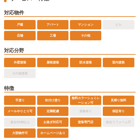
対応物件
戸建
アパート
マンション
ビル
店舗
工場
その他
対応分野
外壁塗装
屋根塗装
防水塗装
室内塗装
その他塗装
特徴
無料カラーシュミレ
手塗り
吹付け塗り
見積り無料
ーション可
メールやりとり可
近隣配慮
資格有り
保証有り
過去50例以上
お急ぎ対応可
塗装専門店
総合リフォーム可
ホームページあり
大型物件可