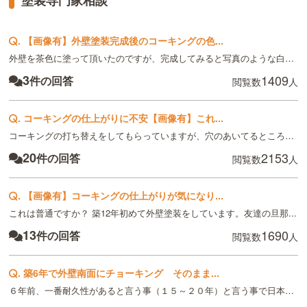
.
【画像有】外壁塗装完成後のコーキングの色...
外壁を茶色に塗って頂いたのですが、完成してみると写真のような白のライ...
3
1409
件の回答
閲覧数
人
.
コーキングの仕上がりに不安【画像有】これ...
コーキングの打ち替えをしてもらっていますが、穴のあいてるところ、コー...
20
2153
件の回答
閲覧数
人
.
【画像有】コーキングの仕上がりが気になり...
これは普通ですか？ 築12年初めて外壁塗装をしています。友達の旦那...
13
1690
件の回答
閲覧数
人
.
築6年で外壁南面にチョーキング そのまま...
６年前、一番耐久性があると言う事（１５～２０年）と言う事で日本ペイン...