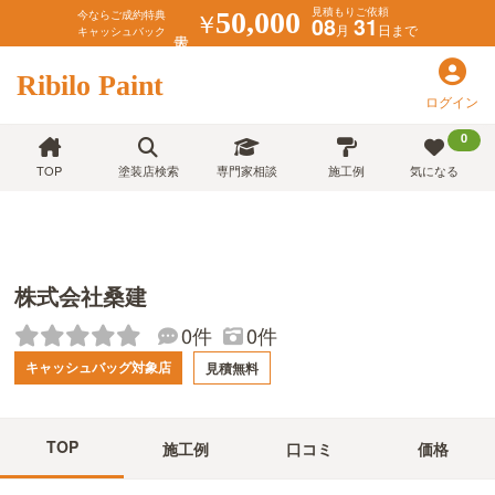
見積もりご依頼
￥
50,000
今ならご成約特典
08
31
月
日まで
キャッシュバック
Ribilo Paint
ログイン
0
TOP
塗装店検索
専門家相談
施工例
気になる
株式会社桑建
0件
0件
キャッシュバッグ対象店
見積無料
TOP
施工例
口コミ
価格