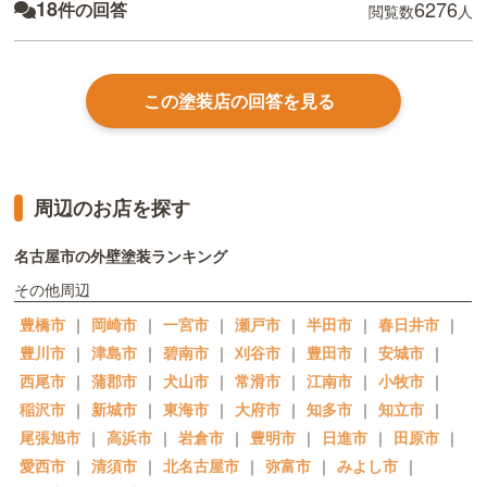
18
6276
件の回答
閲覧数
人
この塗装店の回答を見る
周辺のお店を探す
名古屋市の外壁塗装ランキング
その他周辺
豊橋市
｜
岡崎市
｜
一宮市
｜
瀬戸市
｜
半田市
｜
春日井市
｜
豊川市
｜
津島市
｜
碧南市
｜
刈谷市
｜
豊田市
｜
安城市
｜
西尾市
｜
蒲郡市
｜
犬山市
｜
常滑市
｜
江南市
｜
小牧市
｜
稲沢市
｜
新城市
｜
東海市
｜
大府市
｜
知多市
｜
知立市
｜
尾張旭市
｜
高浜市
｜
岩倉市
｜
豊明市
｜
日進市
｜
田原市
｜
愛西市
｜
清須市
｜
北名古屋市
｜
弥富市
｜
みよし市
｜