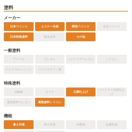
塗料
メーカー
日本ペイント
エスケー化研
関西ペイント
水谷ペイント
日本特殊塗料
菊水化学
その他
一般塗料
アクリル
ウレタン
ハイクラスウレタン
シリコン
ハイクラスシリコン
ハイクラスフッ素
特殊塗料
ハイクラス石調仕上
光触媒
ガイナ
石調仕上げ
げ
遮熱塗料ウレタン
遮熱塗料シリコン
機能
暑さ対策
寒さ対策
外断熱
結露対策