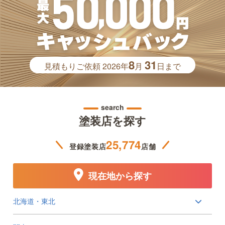
8
31
見積もりご依頼
2026年
月
日まで
search
塗装店を探す
25,774
登録塗装店
店舗
現在地から探す
北海道・東北