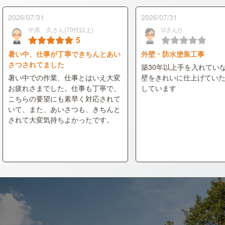
2026/07/31
2026/07/31
中原 久さん(70代以上)
Uさん()
5
暑い中、仕事が丁寧できちんとあい
外壁・防水塗装工事
さつされてました
築30年以上手を入れてい
暑い中での作業、仕事とはいえ大変
壁をきれいに仕上げてい
お疲れさまでした。仕事も丁寧で、
しています
こちらの要望にも素早く対応されて
いて、また、あいさつも、きちんと
されて大変気持ちよかったです。