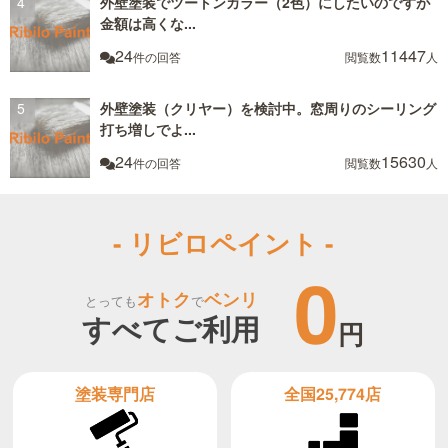
外壁塗装でツートンカラー（2色）にしたいのですが
金額は高くな...
24
11447
件の回答
閲覧数
人
外壁塗装（クリヤー）を検討中。窓周りのシーリング
打ち増しでよ...
24
15630
件の回答
閲覧数
人
- リビロペイント -
0
オトク
ベンリ
とっても
で
すべてご利用
円
全国25,774店
塗装専門店