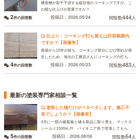
構造物が若干干渉する縦目地のコーキングですが、こ
の様な仕上げが普通ですか？
2
444
投稿日：2026,05/24
閲覧数
人
件の回答数
.
仕上り：コーキング打ち替えは許容範囲内
ですか？【画像有】
新築から15年が経ち、コーキング部分にひび割れが発
生したため、地元の工務店さんにコーキングの打ち替
4
483
えなど外壁のメンテナンスを行いました。 足場の養生
投稿日：2026,05/23
閲覧数
人
件の回答数
シートが外れたため仕上がりを確認したのですが、何
箇
最新の塗装専門家相談一覧
.
塗装した樋だけがベタベタします。施工不
良でしょうか？【画像有】
4月に一部の破風板と樋を新品に取り替え、マックス
シールド1500si-JY パイオニア色で塗装してもらい
5
64
ました。 8月現在、樋がベタベタして小さい虫が張り
投稿日：2026,08/06
閲覧数
人
件の回答数