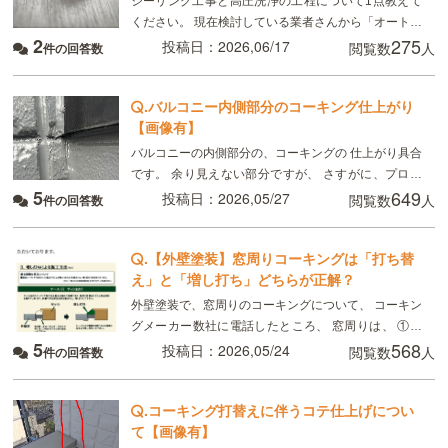
シーリング工事と高圧洗浄の工程について1点教えて
ください。 現在検討している業者さんから「オートン
2
275
イクシードの打ち換え工事後、1週間ほど乾燥させて
投稿日：2026,06/17
閲覧数
人
件の回答数
から高圧洗浄を行う」と説明を受けました。しかし、
.
バルコニー内側部分のコーキング仕上がり
【画像有】
バルコニーの内側部分の、コーキングの 仕上がり具合
です。 余り見えない部分ですが、 さすがに、プロと
5
649
は言えない仕上げと、 思いますが、 皆さんの、ご意
投稿日：2026,05/27
閲覧数
人
件の回答数
見をお聞かせください。
.
【外壁塗装】窓周りコーキングは「打ち替
え」と「増し打ち」どちらが正解？
外壁塗装で、窓周りのコーキングについて、 コーキン
グメーカー数社に電話したところ、 窓周りは、 ①サ
5
568
ッシの下地ジョイナーを傷付ける可能性が有る ②全撤
投稿日：2026,05/24
閲覧数
人
件の回答数
去が難しい 為、全てのメーカーで、『増打
.
コーキング打替えに伴うコテ仕上げについ
て【画像有】