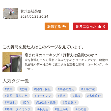
株式会社桑建
2024/05/23 20:24
返信する
参考になった
0
この質問を見た人はこのページを見ています。
窓まわりのコーキング！打替えは必須なのか？
家を新築してから最初に傷みだすのがコーキングです。建物の
気密性や防水性の為に施工される重要な部材「コーキング」を
ご存...
人気タグ一覧
#費用
#塗料
#契約・保証
#業者の対応
#工事方法
#外壁・屋根の色
#コーキング
#防水
#屋根
#劣化度合
#雨漏れ
#DIY
#助成金・保険
#業者選び
#時期・タイミング
#不具合
#仕上がり
#その他