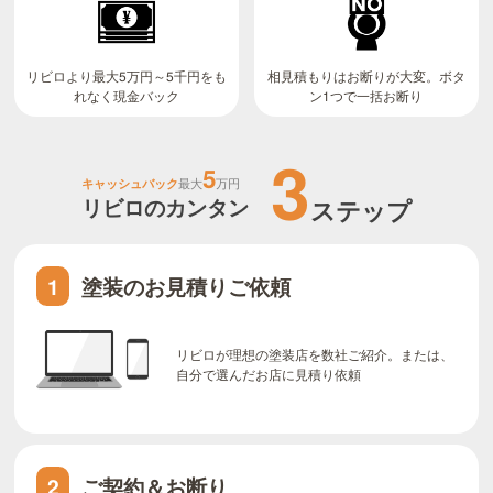
リビロより最大5万円～5千円をも
相見積もりはお断りが大変。ボタ
ン1つで一括お断り
れなく現金バック
3
5
キャッシュバック
最大
万円
リビロのカンタン
ステップ
塗装のお見積りご依頼
1
リビロが理想の塗装店を数社ご紹介。または、
自分で選んだお店に見積り依頼
ご契約＆お断り
2