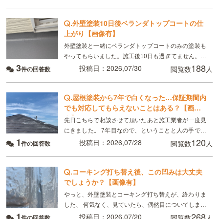
付いています。部分的ではなく全体です。破風板
.
外壁塗装10日後ベランダトップコートの仕
上がり【画像有】
外壁塗装と一緒にベランダトップコートのみの塗装も
やってもらいました。施工後10日も過ぎてません。こ
3
188
れは普通ですか？
投稿日：2026,07/30
閲覧数
人
件の回答数
.
屋根塗装から7年で白くなった…保証期間内
でも対応してもらえないことはある？【画像
有】
先日こちらで相談させて頂いたあと施工業者が一度見
にきました。 7年目なので、ということと人の手で塗
1
120
るのでどうしてもムラはできる、板金部分はやはり経
投稿日：2026,07/28
閲覧数
人
件の回答数
年劣化と言われました ただ板金部分は錆びにくい素材
.
コーキング打ち替え後、この凹みは大丈夫
でしょうか？【画像有】
やっと、外壁塗装とコーキング打ち替えが、終わりま
した、 何気なく、見ていたら、偶然目についてしまっ
1
268
たのですが、 画像のように コーキングの端にマイナ
投稿日：2026,07/20
閲覧数
人
件の回答数