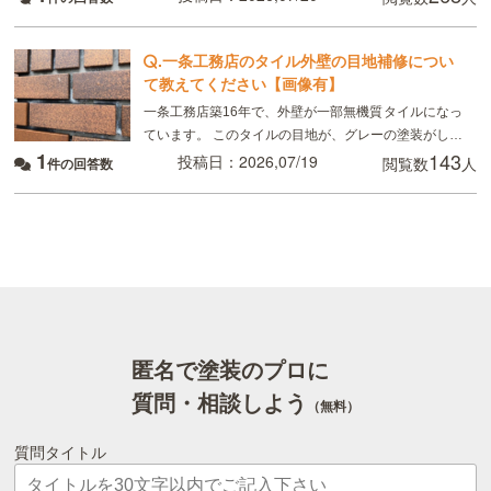
スドライバーで突いたように、凹んでいる所があり
.
一条工務店のタイル外壁の目地補修につい
て教えてください【画像有】
一条工務店築16年で、外壁が一部無機質タイルになっ
ています。 このタイルの目地が、グレーの塗装がして
1
143
あるのですが、かなり禿げてしまっていてるので補修
投稿日：2026,07/19
閲覧数
人
件の回答数
したいのですが、 タイルの目地を全てテープを貼っ
匿名で塗装のプロに
質問・相談しよう
（無料）
質問タイトル