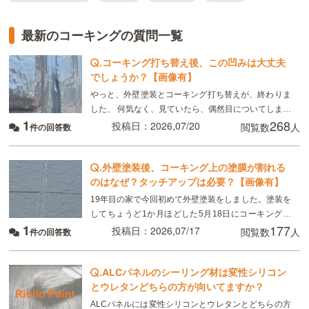
最新のコーキングの質問一覧
.
コーキング打ち替え後、この凹みは大丈夫
でしょうか？【画像有】
やっと、外壁塗装とコーキング打ち替えが、終わりま
した、 何気なく、見ていたら、偶然目についてしまっ
1
268
たのですが、 画像のように コーキングの端にマイナ
投稿日：2026,07/20
閲覧数
人
件の回答数
スドライバーで突いたように、凹んでいる所があり
.
外壁塗装後、コーキング上の塗膜が割れる
のはなぜ？タッチアップは必要？【画像有】
19年目の家で今回初めて外壁塗装をしました。塗装を
してちょうど1か月ほどした5月18日にコーキング上
1
177
の塗膜が割れていることに気が付きました。家は灰色
投稿日：2026,07/17
閲覧数
人
件の回答数
に塗装したため塗膜が割れて下からコーキングの白色
が見
.
ALCパネルのシーリング材は変性シリコン
とウレタンどちらの方が向いてますか？
ALCパネルには変性シリコンとウレタンとどちらの方