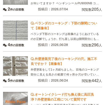
が向いてますか？ ペンギンシールPU9000NB コニ
2
205
シ 変性シール MSシール
投稿日：2026,07/04
閲覧数
人
件の回答数
.
ベランダのコーキング：下部の隙間につい
て【画像有】
ベランダ下部のコーキングは画像のようにあけている
のが正解でしょうか。打ち直し以前は隙間部分にもコ
4
296
ーキングが一部されていました。水抜きのための隙間
投稿日：2026,06/28
閲覧数
人
件の回答数
なのか、元のように一部コーキングをしたほうがよい
のか、防
.
外壁塗装完了後のコーキングの穴。施工不
良ですか？【画像有】
外壁塗装をして1ヶ月経ちました。 目地のコーキング
部分に見える高さの範囲で何ヶ所か穴が空いていま
5
442
す。 いくつか質問をさせてください。 ・これは施行
投稿日：2026,06/24
閲覧数
人
件の回答数
不良でしょうか。 ・雨漏りに繋がります
.
オートンイクシード打ち換え後に高圧洗
浄？外壁塗装の工程について質問です