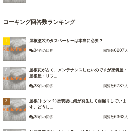
コーキング回答数ランキング
屋根塗装のタスペーサーは本当に必要？
34
6207
件の回答
閲覧数
人
屋根瓦が古く、メンテナンスしたいのですが塗装屋・
屋根屋・リフ...
28
6787
件の回答
閲覧数
人
屋根(トタン？)塗装後に錆が発生して雨漏りしていま
す。どうし...
25
6362
件の回答
閲覧数
人