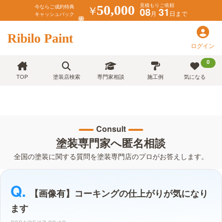
見積もりご依頼
￥
50,000
今ならご成約特典
08
31
月
日まで
キャッシュバック
Ribilo Paint
ログイン
0
TOP
塗装店検索
専門家相談
施工例
気になる
Consult
塗装専門家へ匿名相談
全国の塗装に関する質問を塗装専門店のプロがお答えします。
【画像有】コーキングの仕上がりが気になり
ます