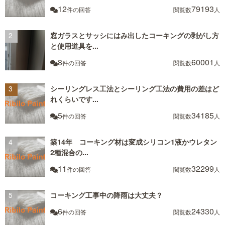
12
79193
件の回答
閲覧数
人
窓ガラスとサッシにはみ出したコーキングの剥がし方
と使用道具を...
8
60001
件の回答
閲覧数
人
シーリングレス工法とシーリング工法の費用の差はど
れくらいです...
5
34185
件の回答
閲覧数
人
築14年 コーキング材は変成シリコン1液かウレタン
2種混合の...
11
32299
件の回答
閲覧数
人
コーキング工事中の降雨は大丈夫？
6
24330
件の回答
閲覧数
人