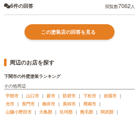
6
7062
件の回答
閲覧数
人
この塗装店の回答を見る
周辺のお店を探す
下関市の外壁塗装ランキング
その他周辺
宇部市
｜
山口市
｜
萩市
｜
防府市
｜
下松市
｜
岩国市
｜
光市
｜
長門市
｜
柳井市
｜
美祢市
｜
周南市
｜
山陽小野田市
｜
大島郡
｜
玖珂郡
｜
熊毛郡
｜
阿武郡
｜