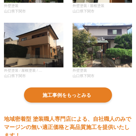
外壁塗装
外壁塗装 / 屋根塗装
山口県下関市
山口県下関市
外壁塗装
外壁塗装 / 屋根塗装 / その他
山口県下関市
山口県下関市
施工事例をもっとみる
地域密着型 塗装職人専門店による、自社職人のみで
マージンの無い適正価格と高品質施工を提供いたし
ます！