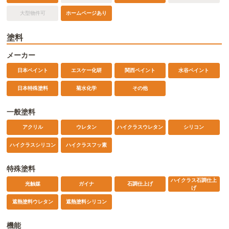
ホームページあり
大型物件可
塗料
メーカー
日本ペイント
エスケー化研
関西ペイント
水谷ペイント
日本特殊塗料
菊水化学
その他
一般塗料
アクリル
ウレタン
ハイクラスウレタン
シリコン
ハイクラスシリコン
ハイクラスフッ素
特殊塗料
ハイクラス石調仕上
光触媒
ガイナ
石調仕上げ
げ
遮熱塗料ウレタン
遮熱塗料シリコン
機能