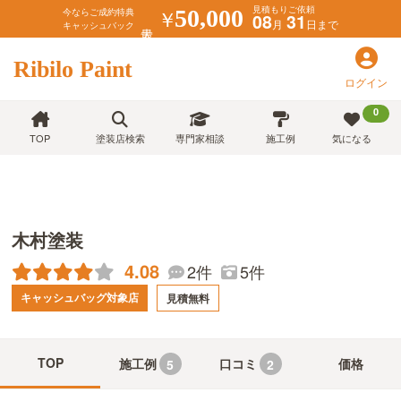
見積もりご依頼
￥
50,000
今ならご成約特典
08
31
月
日まで
キャッシュバック
Ribilo Paint
ログイン
0
TOP
塗装店検索
専門家相談
施工例
気になる
木村塗装
4.08
2件
5件
キャッシュバッグ対象店
見積無料
TOP
施工例
口コミ
価格
5
2