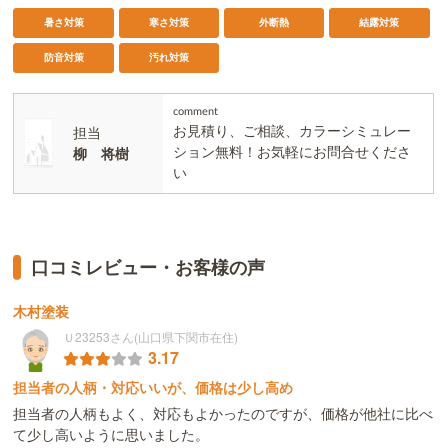
暑さ対策
寒さ対策
外断熱
結露対策
防音対策
汚れ対策
comment
お見積り、ご相談、カラーシミュレー
担当
ション無料！お気軽にお問合せくださ
柳 将樹
い
口コミレビュー・お客様の声
木村塗装
Ｕ23253さん(山口県下関市在住)
3.17
担当者の人柄・対応いいが、価格は少し高め
担当者の人柄もよく、対応もよかったのですが、価格が他社に比べ
て少し高いように思いました。