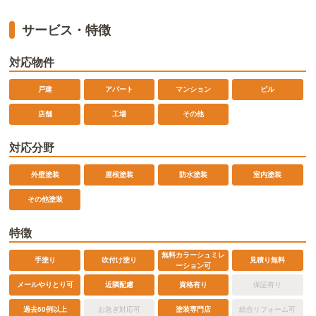
サービス・特徴
対応物件
戸建
アパート
マンション
ビル
店舗
工場
その他
対応分野
外壁塗装
屋根塗装
防水塗装
室内塗装
その他塗装
特徴
無料カラーシュミレ
手塗り
吹付け塗り
見積り無料
ーション可
メールやりとり可
近隣配慮
資格有り
保証有り
過去50例以上
お急ぎ対応可
塗装専門店
総合リフォーム可