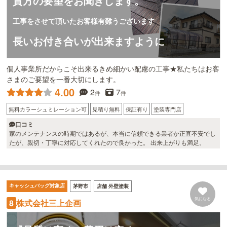
貴方の要望をお聞きします。
工事をさせて頂いたお客様有難うございます
長いお付き合いが出来ますように
個人事業所だからこそ出来るきめ細かい配慮の工事★私たちはお客
さまのご要望を一番大切にします。
4.00
2
7
件
件
無料カラーシュミレーション可
見積り無料
保証有り
塗装専門店
口コミ
家のメンテナンスの時期ではあるが、本当に信頼できる業者か正直不安でし
たが、親切・丁寧に対応してくれたので良かった。 出来上がりも満足。
キャッシュバッグ対象店
茅野市
店舗 外壁塗装
気になる
株式会社三上企画
8