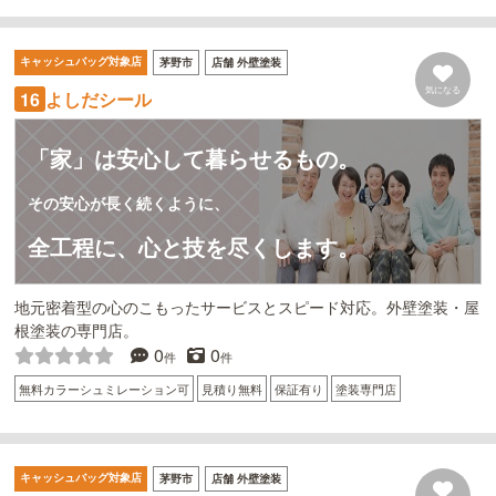
キャッシュバッグ対象店
茅野市
店舗 外壁塗装
気になる
よしだシール
16
「家」は安心して暮らせるもの。
その安心が長く続くように、
全工程に、心と技を尽くします。
地元密着型の心のこもったサービスとスピード対応。外壁塗装・屋
根塗装の専門店。
0
0
件
件
無料カラーシュミレーション可
見積り無料
保証有り
塗装専門店
キャッシュバッグ対象店
茅野市
店舗 外壁塗装