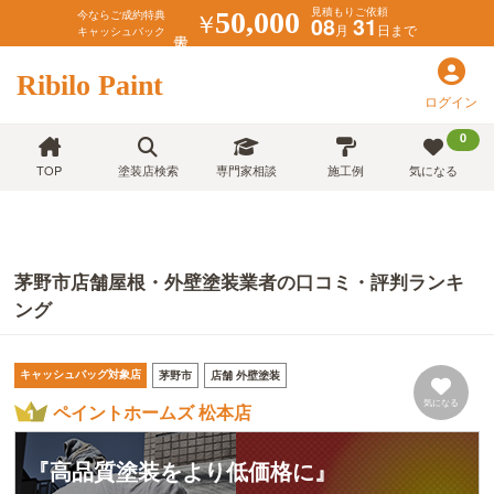
見積もりご依頼
￥
50,000
今ならご成約特典
08
31
月
日まで
キャッシュバック
Ribilo Paint
ログイン
0
TOP
塗装店検索
専門家相談
施工例
気になる
茅野市店舗屋根・外壁塗装業者の口コミ・評判ランキ
ング
キャッシュバッグ対象店
茅野市
店舗 外壁塗装
気になる
ペイントホームズ 松本店
『高品質塗装をより低価格に』