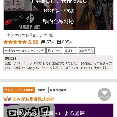
1000件以上の実績
県内全域対応
丁寧と耐久性を重視した専門店
5.00
57
305
件
件
無料カラーシュミレーション可
見積り無料
保証有り
塗装専門店
口コミ
屋根・外壁・ベランダの塗装でお世話になりました。 契約前から塗匠さんの
YouTube動画やGoogleレビューを拝見し、施工へのこだわりや仕事に対す
る姿勢に信頼を感じ、何社か見積もりをとりましたが「お願いするならこ
こ」とほぼ決めていました。 見積もりの時には、建物の状態や施工内容を分
かりやすく説明していただき、質問にも丁寧に答えてくださったので、安心
してお願いすることができました。 工事は梅雨の時期で、さらに塗料の供給
キャッシュバッグ対象店
茅野市
店舗 外壁塗装
不足の話も耳にしていたため少し不安もありましたが、天候を見ながら適切
に施工を進めていただき、その都度説明もしてくださったので、不安は杞憂
気になる
あさがお塗装株式会社
に終わりました。 塗匠さんの仕事はとても丁寧で、仕上がりも想像以上で大
変満足しています。 契約前に感じた印象どおり、最後まで誠実に対応してい
ただき、塗匠さんにお願いして本当に良かったと思っています。
下請けなし！自社職人による塗装