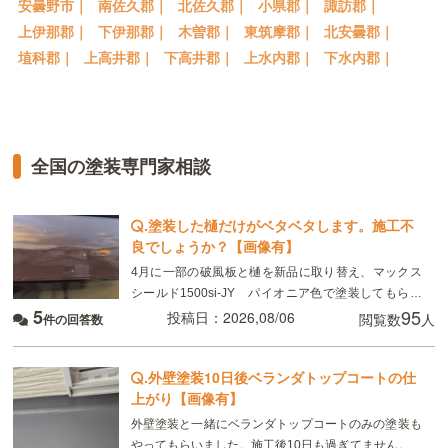
安曇野市｜
南佐久郡｜
北佐久郡｜
小県郡｜
諏訪郡｜
上伊那郡｜
下伊那郡｜
木曽郡｜
東筑摩郡｜
北安曇郡｜
埴科郡｜
上高井郡｜
下高井郡｜
上水内郡｜
下水内郡｜
全国の塗装専門家相談
.
塗装した樋だけがベタベタします。施工不
良でしょうか？【画像有】
4月に一部の破風板と樋を新品に取り替え、マックス
シールド1500si-JY パイオニア色で塗装してもらい
5
95
ました。 8月現在、樋がベタベタして小さい虫が張り
投稿日：2026,08/06
閲覧数
人
件の回答数
付いています。部分的ではなく全体です。破風板
.
外壁塗装10日後ベランダトップコートの仕
上がり【画像有】
外壁塗装と一緒にベランダトップコートのみの塗装も
やってもらいました。施工後10日も過ぎてません。こ