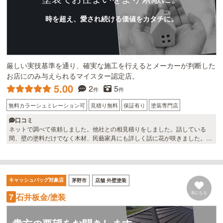
時を超え、愛され続ける価値をカタチに。
厳しい実技基準を通り、確実な施工を行えるとメーカーが判断した
お店にのみ与えられるマイスター認定店。
5.00
2
5
件
件
無料カラーシュミレーション可
見積り無料
保証有り
塗装専門店
口コミ
ネットで調べて依頼しました。他社との相見積りをしました。話している
間、壁の塗料だけでなく木材、民藝家具にも詳しく話に花が咲きました。翌
日夕方すぐに見積書を持ってきていただき、人柄と低価格に即決でした。工
事中材料不足の中最善を尽くしていただき大満足です。
キャッシュバッグ対象店
茅野市
店舗 外壁塗装
気になる
石井板金/塗装
7