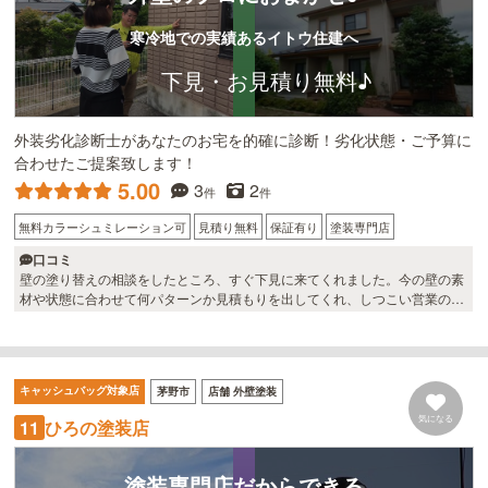
寒冷地での実績あるイトウ住建へ
下見・お見積り無料♪
外装劣化診断士があなたのお宅を的確に診断！劣化状態・ご予算に
合わせたご提案致します！
5.00
3
2
件
件
無料カラーシュミレーション可
見積り無料
保証有り
塗装専門店
口コミ
壁の塗り替えの相談をしたところ、すぐ下見に来てくれました。今の壁の素
材や状態に合わせて何パターンか見積もりを出してくれ、しつこい営業の売
り込みもなく、じっくり検討できました。充実した外壁専用のホームページ
もあり実際の施工の様子が沢山見られた事も安心感に繋がりました！ 施工は
手塗りで丁寧でした！ 塗装ではなく上から金属サイディングを張る方法もあ
ると教えていただきました。柄もステキで断熱性もあるようですし次回のメ
キャッシュバッグ対象店
茅野市
店舗 外壁塗装
ンテナンスは金属サイディングも検討してみたいと思いました。
気になる
ひろの塗装店
11
塗装専門店だからできる