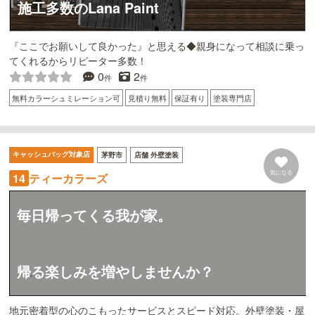
施工多数のLana Paint
『ここでお願いして良かった』と思える◆親身になって相談に乗っ
てくれるからリピーター多数！
0
2
件
件
無料カラーシュミレーション可
見積り無料
保証有り
塗装専門店
キャッシュバッグ対象店
茅野市
店舗 外壁塗装
気になる
ティーカラーズ
14
毎日帰ってくる我が家。
帰る楽しみを増やしませんか？
地元密着型の心のこもったサービスとスピード対応。外壁塗装・屋