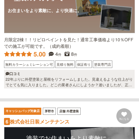
お住まいをより素敵に、より快適に。
月限定2棟！！リビロペイントを見た！通常工事価格より10％OFF
での施工が可能です。（成約着順）
5.00
4
8
件
件
無料カラーシュミレーション可
見積り無料
保証有り
塗装専門店
口コミ
22年ぶりに外壁塗装と屋根をリフォームしました。見違えるような仕上がり
でとても気に入りました。どこの業者さんにしようか？迷いましたが、正解
でした。特にガルバリウムの屋根の仕上がりがグッドです。
キャッシュバッグ対象店
茅野市
店舗 外壁塗装
気になる
株式会社日装メンテナンス
6
塗装でお住まいをより素敵に。