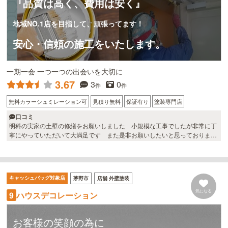
『品質は高く、費用は安く』
地域NO.1店を目指して、頑張ってます！
安心・信頼の施工をいたします。
一期一会 一つ一つの出会いを大切に
3.67
3
0
件
件
無料カラーシュミレーション可
見積り無料
保証有り
塗装専門店
口コミ
明科の実家の土壁の修繕をお願いしました 小規模な工事でしたが非常に丁
寧にやっていただいて大満足です また是非お願いしたいと思っておりま
す 非常にまじめな会社です
キャッシュバッグ対象店
茅野市
店舗 外壁塗装
気になる
ハウスデコレーション
9
お客様の笑顔の為に