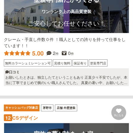
ワンランク上の高品質塗装
ご安心してお任せください！
クレーム・手直し件数０件 ！職人としての誇りを持って仕事をし
ています！！
5.00
2
0
件
件
無料カラーシュミレーション可
見積り無料
保証有り
塗装専門店
口コミ
お願いしたときは、独立したてということもあり 正直少々不安でしたが、本
当に丁寧でまじめで腕のいい職人さんでした。 真夏の暑い中、お願いしたに
もかかわらず、塗装以外にも家のちょっとしたお手伝いもしていただきまし
た。 また、塗料がちょこっと余ったので本当は2度塗りのところ3度も塗っ
てもらえました。 そのおかげ？もあり今のところ問題まったくありません。
本当にお勧めしたいです。
キャッシュバッグ対象店
茅野市
店舗 外壁塗装
気になる
CSデザイン
12