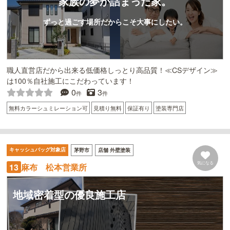
家族の夢が詰まった家。
ずっと過ごす場所だからこそ大事にしたい。
職人直営店だから出来る低価格しっとり高品質！≪CSデザイン≫
は100％自社施工にこだわっています！
0
3
件
件
無料カラーシュミレーション可
見積り無料
保証有り
塗装専門店
キャッシュバッグ対象店
茅野市
店舗 外壁塗装
気になる
麻布 松本営業所
13
地域密着型の優良施工店