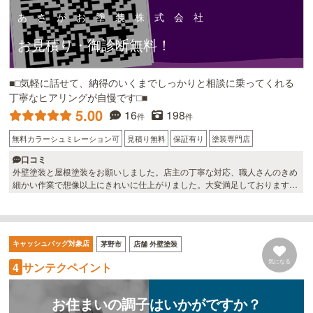
あ さ が お 塗 装 株 式 会 社
お見積り・御診断無料！
■□気軽に話せて、納得のいくまでしっかりと相談に乗ってくれる
丁寧なヒアリングが自慢です□■
5.00
16
198
件
件
無料カラーシュミレーション可
見積り無料
保証有り
塗装専門店
口コミ
外壁塗装と屋根塗装をお願いしました。店主の丁寧な対応、職人さんのきめ
細かい作業で想像以上にきれいに仕上がりました。大変満足しております。
他社の高額な金額に比べると、お値段以上です！特に屋根が素晴らしいで
す。ありがとうございました！
キャッシュバッグ対象店
茅野市
店舗 外壁塗装
気になる
サンテクペイント
4
お住まいの調子はいかがですか？