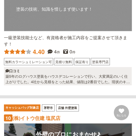
塗装の技術、知識を惜しまず使います！
一級塗装技能士など、有資格者が施工内容をご提案させて頂きま
す！
4.40
4
0
件
件
無料カラーシュミレーション可
見積り無料
保証有り
塗装専門店
口コミ
築5年のログハウス塗装をハウスデコレーションで行い、大変満足のいく仕
上がりでした。4社から見積をとった結果、値段は2番目でした。現状のキシ
ラデコールで塗りかえるか、耐用年数が長くなる（と聞いていた）塗り潰し
系塗料に変えるか迷っていたのですが、半皮膜塗料（ガードラック アク
ア）を提案してくれ、質問への対応が良く、ネット上の評価も高いので作業
を発注しました。 社長さん同様、職人さんの感じがとても良く、作業が丹念
キャッシュバッグ対象店
茅野市
店舗 外壁塗装
でした。 お勧めできる業者さんです。
気になる
(株)イトウ住建 塩尻店
10
外壁のプロにおまかせ♪