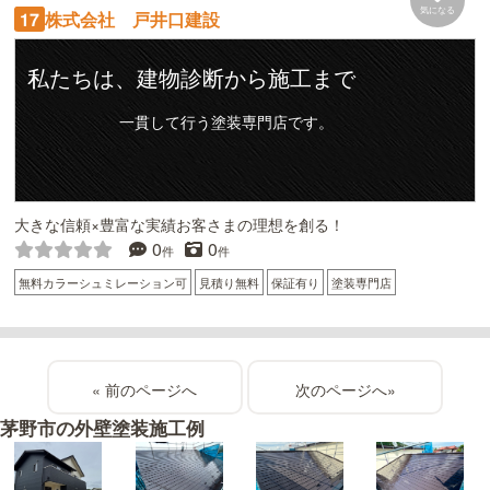
気になる
株式会社 戸井口建設
17
私たちは、建物診断から施工まで
一貫して行う塗装専門店です。
大きな信頼×豊富な実績お客さまの理想を創る！
0
0
件
件
無料カラーシュミレーション可
見積り無料
保証有り
塗装専門店
«
»
茅野市の外壁塗装施工例