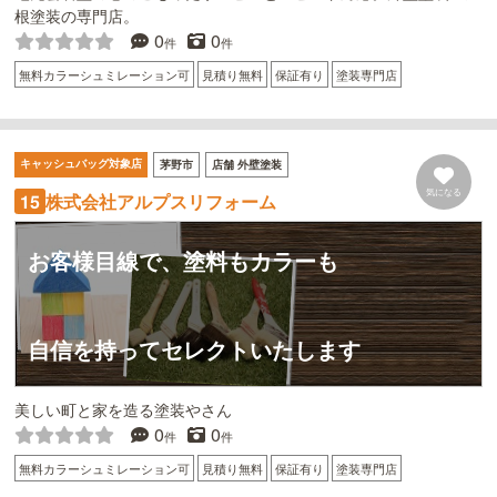
根塗装の専門店。
0
0
件
件
無料カラーシュミレーション可
見積り無料
保証有り
塗装専門店
キャッシュバッグ対象店
茅野市
店舗 外壁塗装
気になる
株式会社アルプスリフォーム
15
お客様目線で、塗料もカラーも
自信を持ってセレクトいたします
美しい町と家を造る塗装やさん
0
0
件
件
無料カラーシュミレーション可
見積り無料
保証有り
塗装専門店