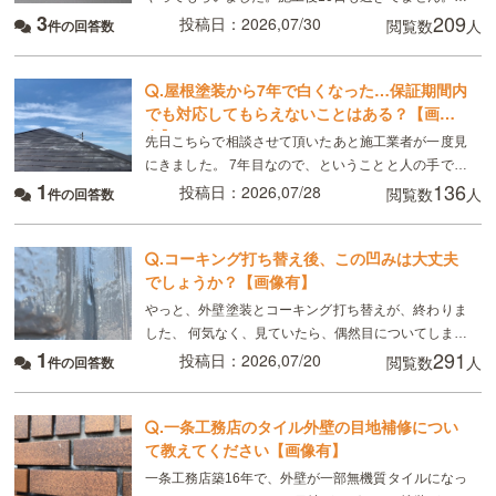
3
209
れは普通ですか？
投稿日：2026,07/30
閲覧数
人
件の回答数
.
屋根塗装から7年で白くなった…保証期間内
でも対応してもらえないことはある？【画像
有】
先日こちらで相談させて頂いたあと施工業者が一度見
にきました。 7年目なので、ということと人の手で塗
1
136
るのでどうしてもムラはできる、板金部分はやはり経
投稿日：2026,07/28
閲覧数
人
件の回答数
年劣化と言われました ただ板金部分は錆びにくい素材
.
コーキング打ち替え後、この凹みは大丈夫
でしょうか？【画像有】
やっと、外壁塗装とコーキング打ち替えが、終わりま
した、 何気なく、見ていたら、偶然目についてしまっ
1
291
たのですが、 画像のように コーキングの端にマイナ
投稿日：2026,07/20
閲覧数
人
件の回答数
スドライバーで突いたように、凹んでいる所があり
.
一条工務店のタイル外壁の目地補修につい
て教えてください【画像有】
一条工務店築16年で、外壁が一部無機質タイルになっ