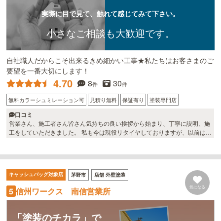
実際に目で見て、触れて感じてみて下さい。
小さなご相談も大歓迎です。
自社職人だからこそ出来るきめ細かい工事★私たちはお客さまのご
要望を一番大切にします！
4.70
8
30
件
件
無料カラーシュミレーション可
見積り無料
保証有り
塗装専門店
口コミ
営業さん、施工者さん皆さん気持ちの良い挨拶から始まり、丁寧に説明、施
工をしていただきました。 私も今は現役リタイヤしておりますが、以前は建
設関係の仕事をして営業をしておりましたが職人さんは個性的な方が多かっ
た様に思いましたが、サンテクさんの職人さんは皆さん気持ち良い仕事ぶり
と丁寧に対応していただきました。。🤗 サンテクさんにお願いして良かった
です。
キャッシュバッグ対象店
茅野市
店舗 外壁塗装
気になる
信州ワークス 南信営業所
5
「塗装のチカラ」で