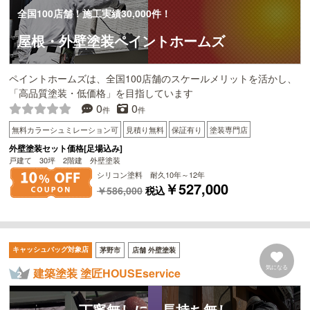
全国100店舗！施工実績30,000件！
屋根・外壁塗装ペイントホームズ
ペイントホームズは、全国100店舗のスケールメリットを活かし、
「高品質塗装・低価格」を目指しています
0
0
件
件
無料カラーシュミレーション可
見積り無料
保証有り
塗装専門店
外壁塗装セット価格[足場込み]
戸建て 30坪 2階建 外壁塗装
シリコン塗料 耐久10年～12年
￥527,000
￥586,000
税込
キャッシュバッグ対象店
茅野市
店舗 外壁塗装
気になる
建築塗装 塗匠HOUSEservice
丁寧無しに、長持ち無し