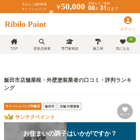
見積もりご依頼
￥
50,000
今ならご成約特典
08
31
月
日まで
キャッシュバック
Ribilo Paint
ログイン
0
TOP
塗装店検索
専門家相談
施工例
気になる
飯田市店舗屋根・外壁塗装業者の口コミ・評判ランキ
ング
キャッシュバッグ対象店
飯田市
店舗 外壁塗装
気になる
サンテクペイント
お住まいの調子はいかがですか？