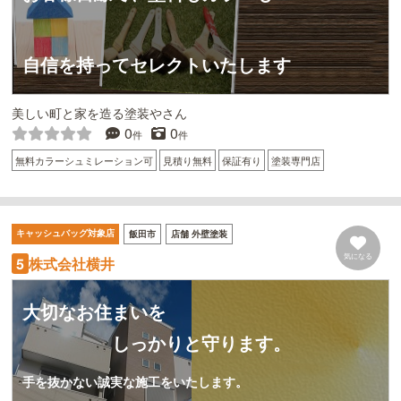
自信を持ってセレクトいたします
美しい町と家を造る塗装やさん
0
0
件
件
無料カラーシュミレーション可
見積り無料
保証有り
塗装専門店
キャッシュバッグ対象店
飯田市
店舗 外壁塗装
気になる
株式会社横井
5
大切なお住まいを
しっかりと守ります。
手を抜かない誠実な施工をいたします。