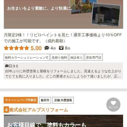
お住まいをより素敵に、より快適に。
月限定2棟！！リビロペイントを見た！通常工事価格より10％OFF
での施工が可能です。（成約着順）
5.00
4
8
件
件
無料カラーシュミレーション可
見積り無料
保証有り
塗装専門店
口コミ
22年ぶりに外壁塗装と屋根をリフォームしました。見違えるような仕上がり
でとても気に入りました。どこの業者さんにしようか？迷いましたが、正解
でした。特にガルバリウムの屋根の仕上がりがグッドです。
キャッシュバッグ対象店
飯田市
店舗 外壁塗装
気になる
株式会社アルプスリフォーム
4
お客様目線で、塗料もカラーも