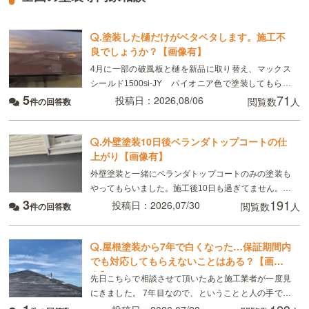
.
塗装した樋だけがベタベタします。施工不
良でしょうか？【画像有】
4月に一部の破風板と樋を新品に取り替え、マックス
シールド1500si-JY パイオニア色で塗装してもらい
5
71
ました。 8月現在、樋がベタベタして小さい虫が張り
投稿日：2026,08/06
閲覧数
人
件の回答数
付いています。部分的ではなく全体です。破風板
.
外壁塗装10日後ベランダトップコートの仕
上がり【画像有】
外壁塗装と一緒にベランダトップコートのみの塗装も
やってもらいました。施工後10日も過ぎてません。こ
3
191
れは普通ですか？
投稿日：2026,07/30
閲覧数
人
件の回答数
.
屋根塗装から7年で白くなった…保証期間内
でも対応してもらえないことはある？【画像
有】
先日こちらで相談させて頂いたあと施工業者が一度見
にきました。 7年目なので、ということと人の手で塗
るのでどうしてもムラはできる、板金部分はやはり経