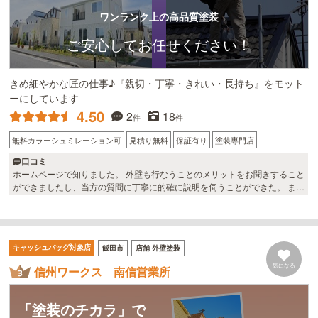
ワンランク上の高品質塗装
ご安心してお任せください！
きめ細やかな匠の仕事♪『親切・丁寧・きれい・長持ち』をモット
ーにしています
4.50
2
18
件
件
無料カラーシュミレーション可
見積り無料
保証有り
塗装専門店
口コミ
ホームページで知りました。 外壁も行なうことのメリットをお聞きすること
ができましたし、当方の質問に丁寧に的確に説明を伺うことができた。 ま
た、その後の対応・説明が良かったので決心できました。 現場担当者の方に
はきめ細かな連絡調整を行っていただき、素早い対応で仕事を進めて頂きま
した。 職人の技術力が高く、仕事が丁寧で仕上がりも満足できました。 職
人さんがとっても親切丁寧＆穏やかで終始落ち着いた生活がおくれました。
キャッシュバッグ対象店
飯田市
店舗 外壁塗装
ここにしてよかったです。
気になる
信州ワークス 南信営業所
「塗装のチカラ」で