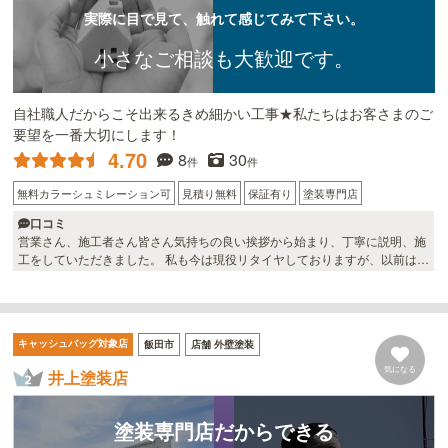
実際に目で見て、触れて感じてみて下さい。
小さなご相談も大歓迎です。
自社職人だからこそ出来るきめ細かい工事★私たちはお客さまのご
要望を一番大切にします！
4.70
8
30
件
件
無料カラーシュミレーション可
見積り無料
保証有り
塗装専門店
口コミ
営業さん、施工者さん皆さん気持ちの良い挨拶から始まり、丁寧に説明、施
工をしていただきました。 私も今は現役リタイヤしておりますが、以前は建
設関係の仕事をして営業をしておりましたが職人さんは個性的な方が多かっ
た様に思いましたが、サンテクさんの職人さんは皆さん気持ち良い仕事ぶり
と丁寧に対応していただきました。。🤗 サンテクさんにお願いして良かった
です。
キャッシュバッグ対象店
飯田市
店舗 外壁塗装
気になる
井上塗装店
塗装専門店だからできる