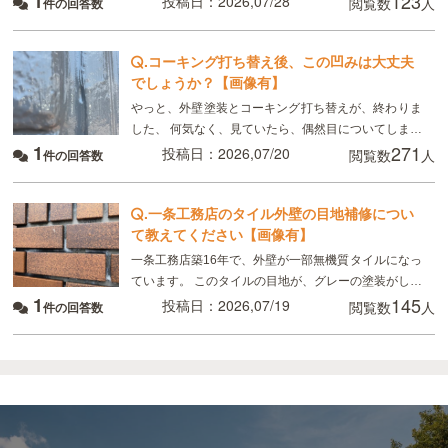
1
123
投稿日：2026,07/28
閲覧数
人
件の回答数
年劣化と言われました ただ板金部分は錆びにくい素材
.
コーキング打ち替え後、この凹みは大丈夫
でしょうか？【画像有】
やっと、外壁塗装とコーキング打ち替えが、終わりま
した、 何気なく、見ていたら、偶然目についてしまっ
1
271
たのですが、 画像のように コーキングの端にマイナ
投稿日：2026,07/20
閲覧数
人
件の回答数
スドライバーで突いたように、凹んでいる所があり
.
一条工務店のタイル外壁の目地補修につい
て教えてください【画像有】
一条工務店築16年で、外壁が一部無機質タイルになっ
ています。 このタイルの目地が、グレーの塗装がして
1
145
あるのですが、かなり禿げてしまっていてるので補修
投稿日：2026,07/19
閲覧数
人
件の回答数
したいのですが、 タイルの目地を全てテープを貼っ