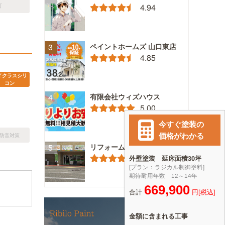
4.94
可
ペイントホームズ 山口東店
4.85
イクラスシリ
コン
有限会社ウィズハウス
5.00
防音対策
リフォーム専門店エミシア
4.00