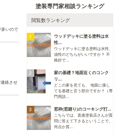
塗装専門家相談ランキング
閲覧数ランキング
が多いので
ウッドデッキに塗る塗料は水
性...
ウッドデッキに塗る塗料は水性、
油性のどちらがいいですか？ 不
格好で...
家の基礎？地面近くのコンク
リ...
ご連絡させ
どこの家を見ても、 地面に接し
てる基礎と言う部分ですか？（専
門用語...
窓枠(窓廻り)のコーキング打...
こちらでは、直接塗装店さんが質
問に答えて下さるということで、
何点か質...