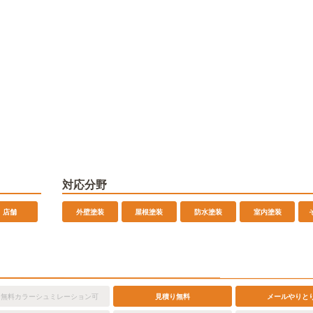
対応分野
店舗
外壁塗装
屋根塗装
防水塗装
室内塗装
無料カラーシュミレーション可
見積り無料
メールやりと