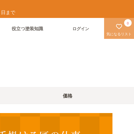
1
日まで
0
役立つ塗装知識
ログイン
気になるリスト
価格