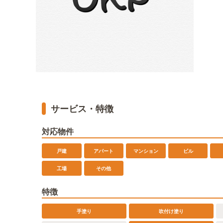
サービス・特徴
対応物件
戸建
アパート
マンション
ビル
工場
その他
特徴
手塗り
吹付け塗り