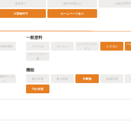
保証有り
過去50例以上
お急ぎ対応
ホームページあり
大型物件可
一般塗料
ハイクラスウレ
ハ
本特殊塗料
アクリル
ウレタン
シリコン
タン
ハイクラスフッ
素
機能
塗料ウレタ
暑さ対策
寒さ対策
外断熱
結露対策
ン
汚れ対策