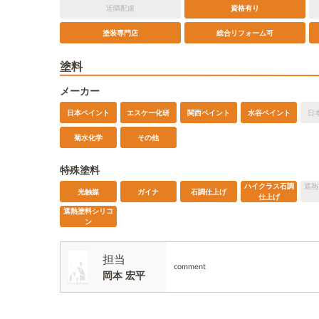
近隣配慮
資格有り
塗装専門店
総合リフォーム可
塗料
メーカー
日本ペイント
エスケー化研
関西ペイント
水谷ペイント
日
菊水化学
その他
特殊塗料
ハイクラス石調
遮熱
光触媒
ガイナ
石調仕上げ
仕上げ
遮熱塗料シリコ
ン
担当
comment
岡本 宏平