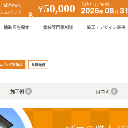
見積もりご依頼
ご成約特典
￥
50,000
2026
08
3
年
月
シュバック
塗装店を探す
塗装専門家相談
施工・デザイン事例
ュバッグ対象店
見積無料
施工例
口コミ
3
2