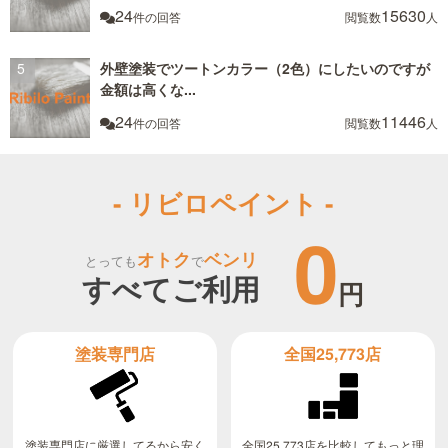
24
15630
件の回答
閲覧数
人
外壁塗装でツートンカラー（2色）にしたいのですが
金額は高くな...
24
11446
件の回答
閲覧数
人
- リビロペイント -
0
オトク
ベンリ
とっても
で
すべてご利用
円
全国25,773店
塗装専門店
全国25,773店を比較してもっと理
塗装専門店に厳選してるから安く