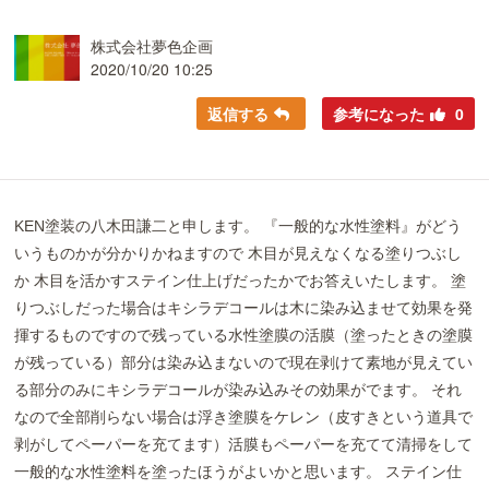
株式会社夢色企画
2020/10/20 10:25
返信する
参考になった
0
KEN塗装の八木田謙二と申します。 『一般的な水性塗料』がどう
いうものかが分かりかねますので 木目が見えなくなる塗りつぶし
か 木目を活かすステイン仕上げだったかでお答えいたします。 塗
りつぶしだった場合はキシラデコールは木に染み込ませて効果を発
揮するものですので残っている水性塗膜の活膜（塗ったときの塗膜
が残っている）部分は染み込まないので現在剥けて素地が見えてい
る部分のみにキシラデコールが染み込みその効果がでます。 それ
なので全部削らない場合は浮き塗膜をケレン（皮すきという道具で
剥がしてペーパーを充てます）活膜もペーパーを充てて清掃をして
一般的な水性塗料を塗ったほうがよいかと思います。 ステイン仕