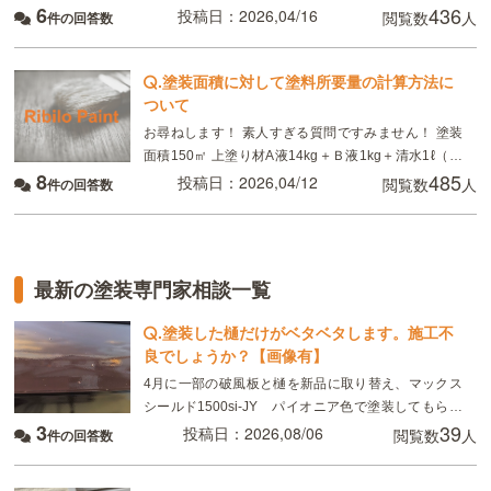
6
436
塗りは同じエスケ化学の下塗りシーラーで大丈夫でし
投稿日：2026,04/16
閲覧数
人
件の回答数
ょうか？それとも錆止めが入っているグレーやサビ色
の下塗り
.
塗装面積に対して塗料所要量の計算方法に
ついて
お尋ねします！ 素人すぎる質問ですみません！ 塗装
面積150㎡ 上塗り材A液14kg＋Ｂ液1kg＋清水1ℓ（計
8
485
16kg） 所要量0.3kg/㎡ 所要量の「0.3kg」は、A液＋
投稿日：2026,04/12
閲覧数
人
件の回答数
B液＝
最新の塗装専門家相談一覧
.
塗装した樋だけがベタベタします。施工不
良でしょうか？【画像有】
4月に一部の破風板と樋を新品に取り替え、マックス
シールド1500si-JY パイオニア色で塗装してもらい
3
39
ました。 8月現在、樋がベタベタして小さい虫が張り
投稿日：2026,08/06
閲覧数
人
件の回答数
付いています。部分的ではなく全体です。破風板