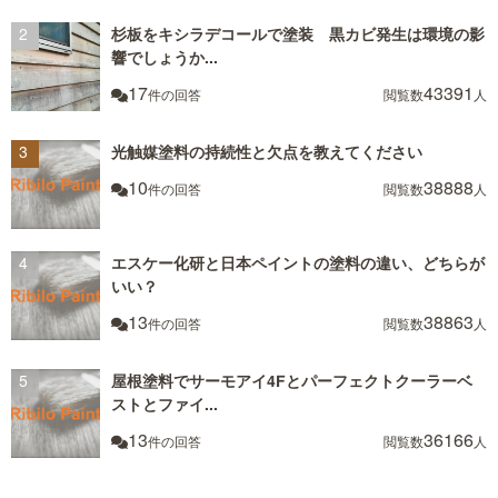
杉板をキシラデコールで塗装 黒カビ発生は環境の影
響でしょうか...
17
43391
件の回答
閲覧数
人
光触媒塗料の持続性と欠点を教えてください
10
38888
件の回答
閲覧数
人
エスケー化研と日本ペイントの塗料の違い、どちらが
いい？
13
38863
件の回答
閲覧数
人
屋根塗料でサーモアイ4Fとパーフェクトクーラーベ
ストとファイ...
13
36166
件の回答
閲覧数
人