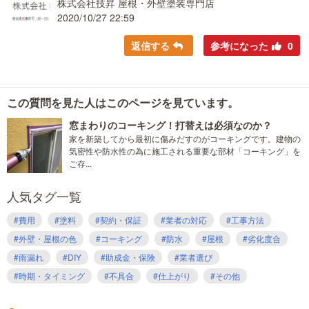
株式会社技昇 屋根・外壁塗装専門店
2020/10/27 22:59
返信する
参考になった
0
この質問を見た人はこのページを見ています。
窓まわりのコーキング！打替えは必須なのか？
家を新築してから最初に傷みだすのがコーキングです。建物の
気密性や防水性の為に施工される重要な部材「コーキング」を
ご存...
人気タグ一覧
#費用
#塗料
#契約・保証
#業者の対応
#工事方法
#外壁・屋根の色
#コーキング
#防水
#屋根
#劣化度合
#雨漏れ
#DIY
#助成金・保険
#業者選び
#時期・タイミング
#不具合
#仕上がり
#その他