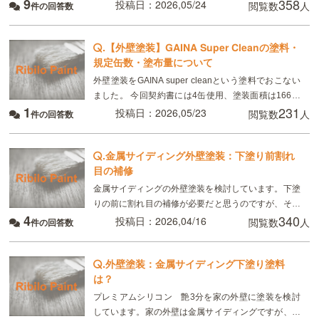
9
358
いましたが、ネットで調べたら、15年〜20年と書い
投稿日：2026,05/24
閲覧数
人
件の回答数
て有りました。 スーパーチタンプロテクトは、実
.
【外壁塗装】GAINA Super Cleanの塗料・
規定缶数・塗布量について
外壁塗装をGAINA super cleanという塗料でおこない
ました。 今回契約書には4缶使用、塗装面積は166㎡
1
231
と記載がありました。 実際はGAINA2缶、GAINA
投稿日：2026,05/23
閲覧数
人
件の回答数
super clean2
.
金属サイディング外壁塗装：下塗り前割れ
目の補修
金属サイディングの外壁塗装を検討しています。下塗
りの前に割れ目の補修が必要だと思うのですが、その
4
340
場合補修剤は何を使用すればいいのでしょうか？ 塗装
投稿日：2026,04/16
閲覧数
人
件の回答数
の上塗りプレミアムシリコンの予定です。
.
外壁塗装：金属サイディング下塗り塗料
は？
プレミアムシリコン 艶3分を家の外壁に塗装を検討
しています。家の外壁は金属サイディングですが、下