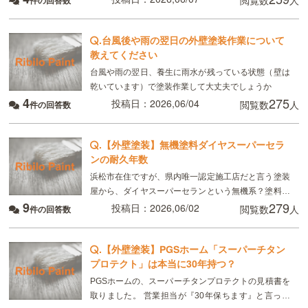
閲覧数
人
件の回答数
.
台風後や雨の翌日の外壁塗装作業について
教えてください
台風や雨の翌日、養生に雨水が残っている状態（壁は
乾いています）で塗装作業して大丈夫でしょうか
4
275
投稿日：2026,06/04
閲覧数
人
件の回答数
.
【外壁塗装】無機塗料ダイヤスーパーセラ
ンの耐久年数
浜松市在住ですが、県内唯一認定施工店だと言う塗装
屋から、ダイヤスーパーセランという無機系？塗料の
9
279
見積もりを取りました。 ダイヤスーパーセランは
投稿日：2026,06/02
閲覧数
人
件の回答数
2017年発売らしいですが、耐久年数は25年〜28年
.
【外壁塗装】PGSホーム「スーパーチタン
プロテクト」は本当に30年持つ？
PGSホームの、スーパーチタンプロテクトの見積書を
取りました。 営業担当が『30年保ちます』と言って