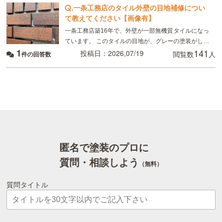
.
一条工務店のタイル外壁の目地補修につい
て教えてください【画像有】
一条工務店築16年で、外壁が一部無機質タイルになっ
ています。 このタイルの目地が、グレーの塗装がして
1
141
あるのですが、かなり禿げてしまっていてるので補修
投稿日：2026,07/19
閲覧数
人
件の回答数
したいのですが、 タイルの目地を全てテープを貼っ
匿名で塗装のプロに
質問・相談しよう
（無料）
質問タイトル