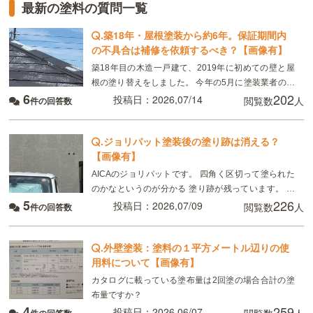
最新の塗料の質問一覧
.
築18年・屋根塗装から約6年。保証期間内
の不具合は補修を依頼するべき？【画像有】
築18年目の木造一戸建て、2019年に初めての壁と屋
根の塗り替えをしました。 今年の5月に塗装業者の委
6
202
託会社の方による点検があり、屋根の塗装が塗れてい
投稿日：2026,07/14
閲覧数
人
件の回答数
ない箇所があると言われました。雨漏りやシミはない
.
ジョリパット塗装後の塗り跡は消える？
【画像有】
AICAのジョリパットです。 四角く区切って塗られた
のかなというのが分かる 塗り跡が残っています。 ハ
5
226
ウスメーカーからは「1〜2年で馴染む、雨の後だから
投稿日：2026,07/09
閲覧数
人
件の回答数
目立っているだけ」と言われていますが、
.
外壁塗装：塗料の１平方メートル辺りの使
用料について【画像有】
カタログに載っている塗布量は2回塗の場合合計の塗
布量ですか？
4
259
投稿日：2026,06/07