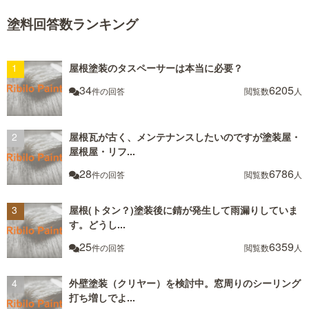
塗料回答数ランキング
屋根塗装のタスペーサーは本当に必要？
34
6205
件の回答
閲覧数
人
屋根瓦が古く、メンテナンスしたいのですが塗装屋・
屋根屋・リフ...
28
6786
件の回答
閲覧数
人
屋根(トタン？)塗装後に錆が発生して雨漏りしていま
す。どうし...
25
6359
件の回答
閲覧数
人
外壁塗装（クリヤー）を検討中。窓周りのシーリング
打ち増しでよ...