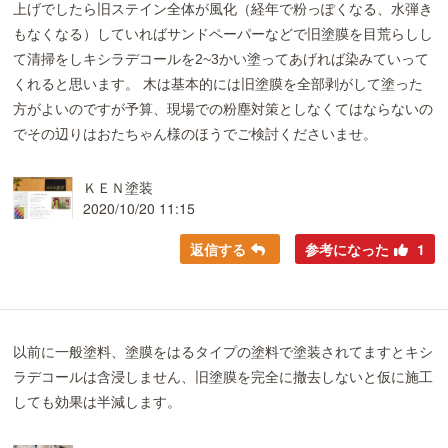
上げでしたら旧ステイン全体が風化（経年で粉っぽくなる、水弾き
もなくなる）していればサンドペーパーなどで旧塗膜を目荒らしし
て清掃をしキシラデコールを2~3かい塗ってあげれば染みていって
くれると思います。 木は基本的には旧塗膜を全部剥がして塗った
方がよいのですが予算、現場での粉塵対策としなくてはならないの
でその辺りはおたちゃん様のほうでご検討くださいませ。
ＫＥＮ塗装
2020/10/20 11:15
返信する
参考になった
1
以前に一般塗料、塗膜をはるタイプの塗料で塗装されてますとキシ
ラデコールは含浸しません、旧塗膜を完全に撤去しないと仮に施工
しても効果は半減します。