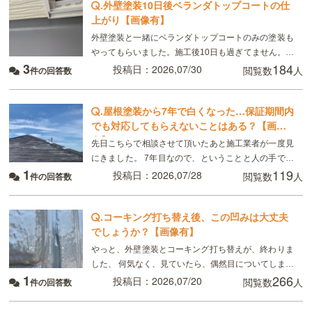
.
外壁塗装10日後ベランダトップコートの仕
上がり【画像有】
外壁塗装と一緒にベランダトップコートのみの塗装も
やってもらいました。施工後10日も過ぎてません。こ
3
184
れは普通ですか？
投稿日：2026,07/30
閲覧数
人
件の回答数
.
屋根塗装から7年で白くなった…保証期間内
でも対応してもらえないことはある？【画像
有】
先日こちらで相談させて頂いたあと施工業者が一度見
にきました。 7年目なので、ということと人の手で塗
1
119
るのでどうしてもムラはできる、板金部分はやはり経
投稿日：2026,07/28
閲覧数
人
件の回答数
年劣化と言われました ただ板金部分は錆びにくい素材
.
コーキング打ち替え後、この凹みは大丈夫
でしょうか？【画像有】
やっと、外壁塗装とコーキング打ち替えが、終わりま
した、 何気なく、見ていたら、偶然目についてしまっ
1
266
たのですが、 画像のように コーキングの端にマイナ
投稿日：2026,07/20
閲覧数
人
件の回答数
スドライバーで突いたように、凹んでいる所があり