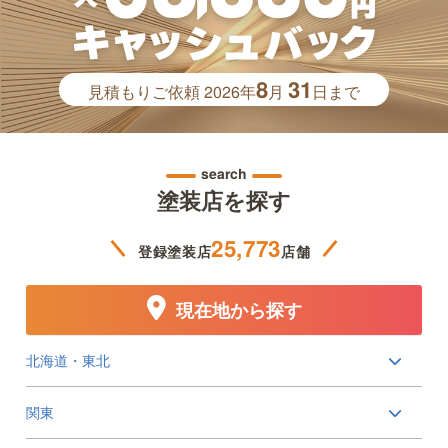
8
31
見積もりご依頼
2026年
月
日まで
search
塗装店を探す
25,773
登録塗装店
店舗
現在地から探す
北海道・東北
関東