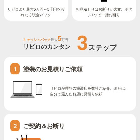
リビロより最大5万円～5千円をも
相見積もりはお断りが大変。ボタ
ン1つで一括お断り
れなく現金バック
3
5
キャッシュバック
最大
万円
リビロのカンタン
ステップ
塗装のお見積りご依頼
1
リビロが理想の塗装店を数社ご紹介。または、
自分で選んだお店に見積り依頼
ご契約＆お断り
2