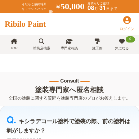
見積もりご依頼
￥
50,000
今ならご成約特典
08
31
月
日まで
キャッシュバック
Ribilo Paint
ログイン
0
TOP
塗装店検索
専門家相談
施工例
気になる
Consult
塗装専門家へ匿名相談
全国の塗装に関する質問を塗装専門店のプロがお答えします。
キシラデコール塗料で塗装の際、前の塗料は
剥がしますか？