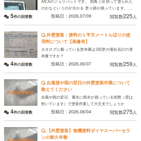
AICAのジョリパットです。 四角く区切って塗られた
のかなというのが分かる 塗り跡が残っています。 ハ
5
225
ウスメーカーからは「1〜2年で馴染む、雨の後だから
投稿日：2026,07/09
閲覧数
人
件の回答数
目立っているだけ」と言われていますが、
.
外壁塗装：塗料の１平方メートル辺りの使
用料について【画像有】
カタログに載っている塗布量は2回塗の場合合計の塗
布量ですか？
4
259
投稿日：2026,06/07
閲覧数
人
件の回答数
.
台風後や雨の翌日の外壁塗装作業について
教えてください
台風や雨の翌日、養生に雨水が残っている状態（壁は
乾いています）で塗装作業して大丈夫でしょうか
4
275
投稿日：2026,06/04
閲覧数
人
件の回答数
.
【外壁塗装】無機塗料ダイヤスーパーセラ
ンの耐久年数