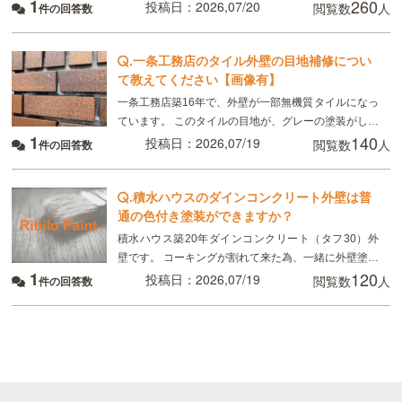
1
260
たのですが、 画像のように コーキングの端にマイナ
投稿日：2026,07/20
閲覧数
人
件の回答数
スドライバーで突いたように、凹んでいる所があり
.
一条工務店のタイル外壁の目地補修につい
て教えてください【画像有】
一条工務店築16年で、外壁が一部無機質タイルになっ
ています。 このタイルの目地が、グレーの塗装がして
1
140
あるのですが、かなり禿げてしまっていてるので補修
投稿日：2026,07/19
閲覧数
人
件の回答数
したいのですが、 タイルの目地を全てテープを貼っ
.
積水ハウスのダインコンクリート外壁は普
通の色付き塗装ができますか？
積水ハウス築20年ダインコンクリート（タフ30）外
壁です。 コーキングが割れて来た為、一緒に外壁塗装
1
120
を検討しています。 地元の塗装屋に依頼したいのです
投稿日：2026,07/19
閲覧数
人
件の回答数
が、クリア塗装ではなく、普通の色付きの塗装は可