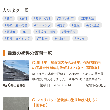
人気タグ一覧
#費用
#塗料
#契約・保証
#業者の対応
#工事方法
#外壁・屋根の色
#コーキング
#防水
#屋根
#劣化度合
#雨漏れ
#DIY
#助成金・保険
#業者選び
#時期・タイミング
#不具合
#仕上がり
#その他
最新の塗料の質問一覧
.
築18年・屋根塗装から約6年。保証期間内
の不具合は補修を依頼するべき？【画像有】
築18年目の木造一戸建て、2019年に初めての壁と屋
根の塗り替えをしました。 今年の5月に塗装業者の委
6
200
託会社の方による点検があり、屋根の塗装が塗れてい
投稿日：2026,07/14
閲覧数
人
件の回答数
ない箇所があると言われました。雨漏りやシミはない
.
ジョリパット塗装後の塗り跡は消える？
【画像有】