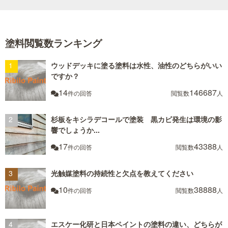
塗料閲覧数ランキング
ウッドデッキに塗る塗料は水性、油性のどちらがいい
ですか？
14
146687
件の回答
閲覧数
人
杉板をキシラデコールで塗装 黒カビ発生は環境の影
響でしょうか...
17
43388
件の回答
閲覧数
人
光触媒塗料の持続性と欠点を教えてください
10
38888
件の回答
閲覧数
人
エスケー化研と日本ペイントの塗料の違い、どちらが