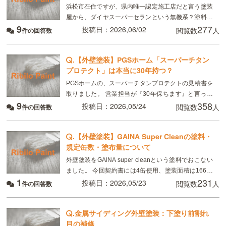
浜松市在住ですが、県内唯一認定施工店だと言う塗装
屋から、ダイヤスーパーセランという無機系？塗料の
9
277
見積もりを取りました。 ダイヤスーパーセランは
投稿日：2026,06/02
閲覧数
人
件の回答数
2017年発売らしいですが、耐久年数は25年〜28年
.
【外壁塗装】PGSホーム「スーパーチタン
プロテクト」は本当に30年持つ？
PGSホームの、スーパーチタンプロテクトの見積書を
取りました。 営業担当が『30年保ちます』と言って
9
358
いましたが、ネットで調べたら、15年〜20年と書い
投稿日：2026,05/24
閲覧数
人
件の回答数
て有りました。 スーパーチタンプロテクトは、実
.
【外壁塗装】GAINA Super Cleanの塗料・
規定缶数・塗布量について
外壁塗装をGAINA super cleanという塗料でおこない
ました。 今回契約書には4缶使用、塗装面積は166㎡
1
231
と記載がありました。 実際はGAINA2缶、GAINA
投稿日：2026,05/23
閲覧数
人
件の回答数
super clean2
.
金属サイディング外壁塗装：下塗り前割れ
目の補修