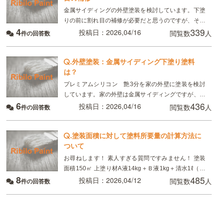
金属サイディングの外壁塗装を検討しています。下塗
りの前に割れ目の補修が必要だと思うのですが、その
4
339
場合補修剤は何を使用すればいいのでしょうか？ 塗装
投稿日：2026,04/16
閲覧数
人
件の回答数
の上塗りプレミアムシリコンの予定です。
.
外壁塗装：金属サイディング下塗り塗料
は？
プレミアムシリコン 艶3分を家の外壁に塗装を検討
しています。家の外壁は金属サイディングですが、下
6
436
塗りは同じエスケ化学の下塗りシーラーで大丈夫でし
投稿日：2026,04/16
閲覧数
人
件の回答数
ょうか？それとも錆止めが入っているグレーやサビ色
の下塗り
.
塗装面積に対して塗料所要量の計算方法に
ついて
お尋ねします！ 素人すぎる質問ですみません！ 塗装
面積150㎡ 上塗り材A液14kg＋Ｂ液1kg＋清水1ℓ（計
8
485
16kg） 所要量0.3kg/㎡ 所要量の「0.3kg」は、A液＋
投稿日：2026,04/12
閲覧数
人
件の回答数
B液＝