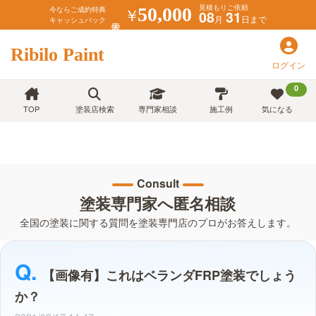
見積もりご依頼
￥
50,000
今ならご成約特典
08
31
月
日まで
キャッシュバック
Ribilo Paint
ログイン
0
TOP
塗装店検索
専門家相談
施工例
気になる
Consult
塗装専門家へ匿名相談
全国の塗装に関する質問を塗装専門店のプロがお答えします。
【画像有】これはベランダFRP塗装でしょう
か？