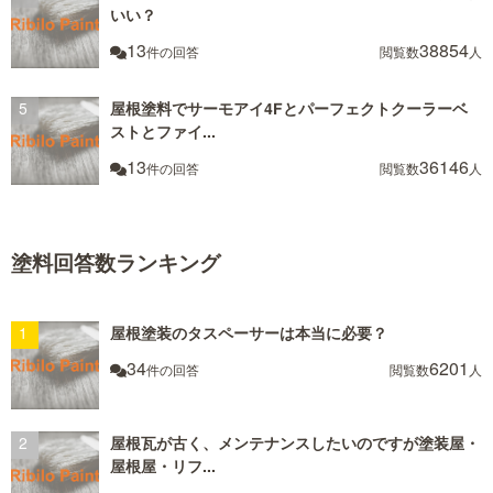
いい？
13
38854
件の回答
閲覧数
人
屋根塗料でサーモアイ4Fとパーフェクトクーラーベ
ストとファイ...
13
36146
件の回答
閲覧数
人
塗料回答数ランキング
屋根塗装のタスペーサーは本当に必要？
34
6201
件の回答
閲覧数
人
屋根瓦が古く、メンテナンスしたいのですが塗装屋・
屋根屋・リフ...