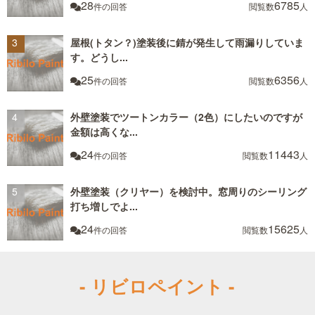
28
6785
件の回答
閲覧数
人
屋根(トタン？)塗装後に錆が発生して雨漏りしていま
す。どうし...
25
6356
件の回答
閲覧数
人
外壁塗装でツートンカラー（2色）にしたいのですが
金額は高くな...
24
11443
件の回答
閲覧数
人
外壁塗装（クリヤー）を検討中。窓周りのシーリング
打ち増しでよ...
24
15625
件の回答
閲覧数
人
- リビロペイント -