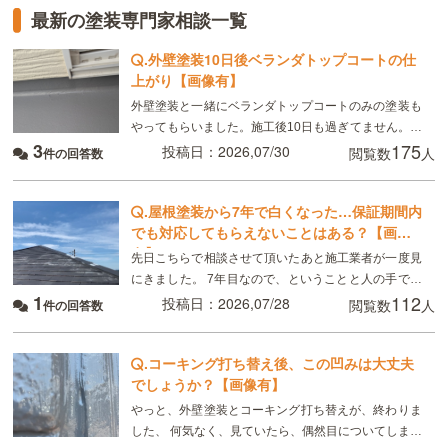
最新の塗装専門家相談一覧
.
外壁塗装10日後ベランダトップコートの仕
上がり【画像有】
外壁塗装と一緒にベランダトップコートのみの塗装も
やってもらいました。施工後10日も過ぎてません。こ
3
175
れは普通ですか？
投稿日：2026,07/30
閲覧数
人
件の回答数
.
屋根塗装から7年で白くなった…保証期間内
でも対応してもらえないことはある？【画像
有】
先日こちらで相談させて頂いたあと施工業者が一度見
にきました。 7年目なので、ということと人の手で塗
1
112
るのでどうしてもムラはできる、板金部分はやはり経
投稿日：2026,07/28
閲覧数
人
件の回答数
年劣化と言われました ただ板金部分は錆びにくい素材
.
コーキング打ち替え後、この凹みは大丈夫
でしょうか？【画像有】
やっと、外壁塗装とコーキング打ち替えが、終わりま
した、 何気なく、見ていたら、偶然目についてしまっ