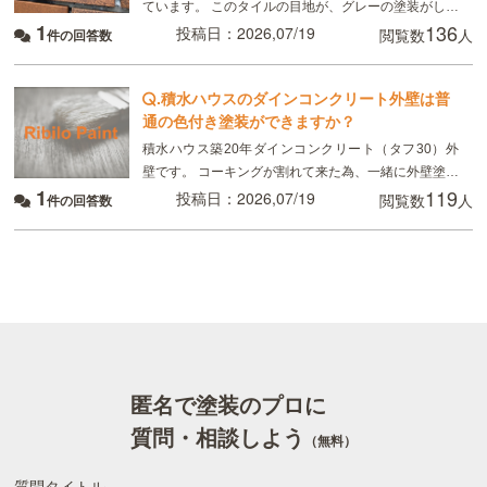
ています。 このタイルの目地が、グレーの塗装がして
1
136
あるのですが、かなり禿げてしまっていてるので補修
投稿日：2026,07/19
閲覧数
人
件の回答数
したいのですが、 タイルの目地を全てテープを貼っ
.
積水ハウスのダインコンクリート外壁は普
通の色付き塗装ができますか？
積水ハウス築20年ダインコンクリート（タフ30）外
壁です。 コーキングが割れて来た為、一緒に外壁塗装
1
119
を検討しています。 地元の塗装屋に依頼したいのです
投稿日：2026,07/19
閲覧数
人
件の回答数
が、クリア塗装ではなく、普通の色付きの塗装は可
匿名で塗装のプロに
質問・相談しよう
（無料）
質問タイトル