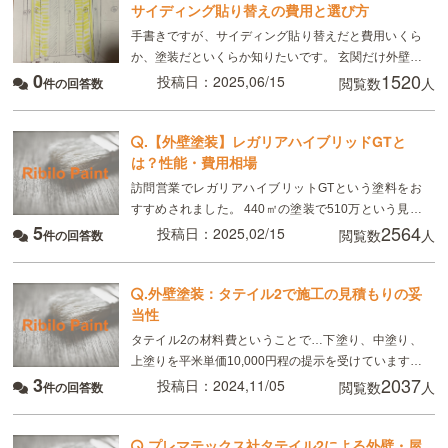
サイディング貼り替えの費用と選び方
手書きですが、サイディング貼り替えだと費用いくら
か、塗装だといくらか知りたいです。 玄関だけ外壁の
0
1520
色を変える場合です。塗装だと、現在貼っているサイ
投稿日：2025,06/15
閲覧数
人
件の回答数
ディングの質感がなくなります。クリア塗装はテカテ
カし
.
【外壁塗装】レガリアハイブリッドGTと
は？性能・費用相場
訪問営業でレガリアハイブリットGTという塗料をお
すすめされました。 440㎡の塗装で510万という見積
5
2564
もりでした。 510万の中には足場架設（44万）目地補
投稿日：2025,02/15
閲覧数
人
件の回答数
修（40万）鉄部塗装（40万）その他費用
.
外壁塗装：タテイル2で施工の見積もりの妥
当性
タテイル2の材料費ということで…下塗り、中塗り、
上塗りを平米単価10,000円程の提示を受けています。
3
2037
これが定価で実際には30％カットした費用でどうでし
投稿日：2024,11/05
閲覧数
人
件の回答数
ょうかという営業なんですが他の方の質問を見て
.
プレマテックス社タテイル2による外壁・屋