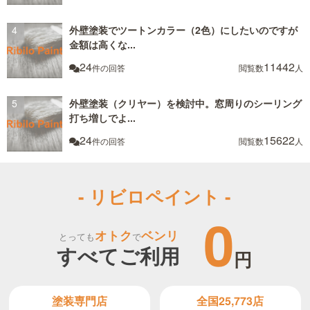
外壁塗装でツートンカラー（2色）にしたいのですが
金額は高くな...
24
11442
件の回答
閲覧数
人
外壁塗装（クリヤー）を検討中。窓周りのシーリング
打ち増しでよ...
24
15622
件の回答
閲覧数
人
- リビロペイント -
0
オトク
ベンリ
とっても
で
すべてご利用
円
全国25,773店
塗装専門店