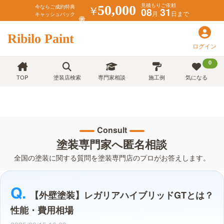
見積もりご依頼
￥
50,000
今ならご成約特典
08
31
月
日まで
キャッシュバック
Ribilo Paint
ログイン
0
TOP
塗装店検索
専門家相談
施工例
気になる
Consult
塗装専門家へ匿名相談
全国の塗装に関する質問を塗装専門店のプロがお答えします。
【外壁塗装】レガリアハイブリッドGTとは？
性能・費用相場