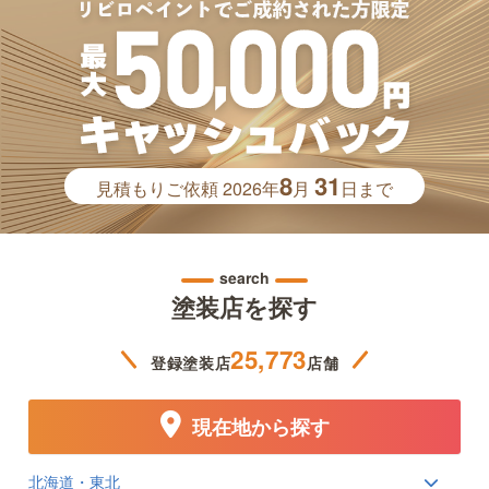
8
31
見積もりご依頼
2026年
月
日まで
search
塗装店を探す
25,773
登録塗装店
店舗
現在地から探す
北海道・東北