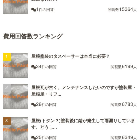
1
15364
件の回答
閲覧数
人
費用回答数ランキング
屋根塗装のタスペーサーは本当に必要？
34
6199
件の回答
閲覧数
人
屋根瓦が古く、メンテナンスしたいのですが塗装屋・
屋根屋・リフ...
28
6783
件の回答
閲覧数
人
屋根(トタン？)塗装後に錆が発生して雨漏りしていま
す。どうし...
25
6349
件の回答
閲覧数
人