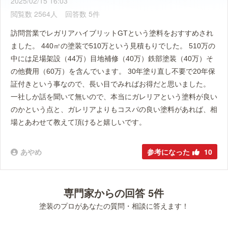
2025/02/15 16:03
閲覧数 2564人
回答数 5件
訪問営業でレガリアハイブリットGTという塗料をおすすめされ
ました。 440㎡の塗装で510万という見積もりでした。 510万の
中には足場架設（44万）目地補修（40万）鉄部塗装（40万）そ
の他費用（60万）を含んでいます。 30年塗り直し不要で20年保
証付きという事なので、長い目でみればお得だと思いました。
一社しか話を聞いて無いので、本当にガレリアという塗料が良い
のかという点と、ガレリアよりもコスパの良い塗料があれば、相
場とあわせて教えて頂けると嬉しいです。
あやめ
参考になった
10
専門家からの回答 5件
塗装のプロがあなたの質問・相談に答えます！