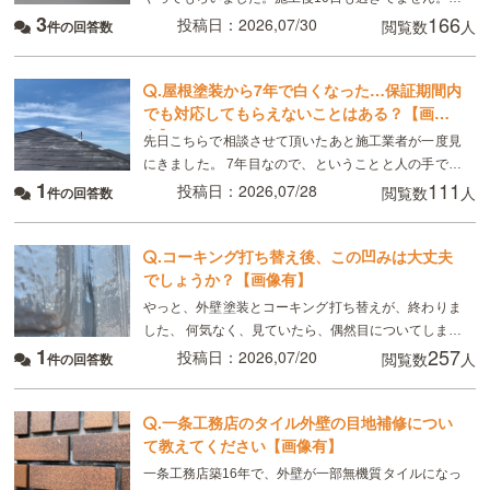
3
166
れは普通ですか？
投稿日：2026,07/30
閲覧数
人
件の回答数
.
屋根塗装から7年で白くなった…保証期間内
でも対応してもらえないことはある？【画像
有】
先日こちらで相談させて頂いたあと施工業者が一度見
にきました。 7年目なので、ということと人の手で塗
1
111
るのでどうしてもムラはできる、板金部分はやはり経
投稿日：2026,07/28
閲覧数
人
件の回答数
年劣化と言われました ただ板金部分は錆びにくい素材
.
コーキング打ち替え後、この凹みは大丈夫
でしょうか？【画像有】
やっと、外壁塗装とコーキング打ち替えが、終わりま
した、 何気なく、見ていたら、偶然目についてしまっ
1
257
たのですが、 画像のように コーキングの端にマイナ
投稿日：2026,07/20
閲覧数
人
件の回答数
スドライバーで突いたように、凹んでいる所があり
.
一条工務店のタイル外壁の目地補修につい
て教えてください【画像有】
一条工務店築16年で、外壁が一部無機質タイルになっ