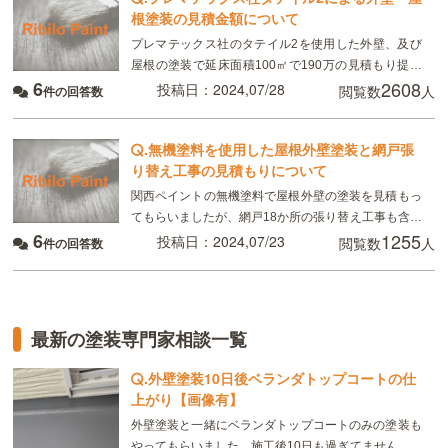
根塗装の見積金額について
プレマテックス社のタテイル2を使用した外壁、及び
屋根の塗装で延床面積100㎡で190万の見積もり提示
6
2608
されました モニター価格で足場代、人件費等は無料で
投稿日：2024,07/28
閲覧数
人
件の回答数
材料費だけでやりますとの事でしたが妥当でしょうか
.
無機塗料を使用した屋根外壁塗装と網戸張
り替え工事の見積もりについて
関西ペイントの無機塗料で屋根外壁の塗装を見積もっ
てもらいましたが、網戸18か所の張り替え工事も含め
6
1255
て1420000円の提示を受けました屋根88㎡、外壁182
投稿日：2024,07/23
閲覧数
人
件の回答数
㎡なんですが、妥当な料金なのでしょうか？
最新の塗装専門家相談一覧
.
外壁塗装10日後ベランダトップコートの仕
上がり【画像有】
外壁塗装と一緒にベランダトップコートのみの塗装も
やってもらいました。施工後10日も過ぎてません。こ