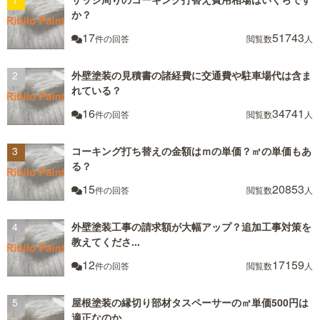
か？
17
51743
件の回答
閲覧数
人
外壁塗装の見積書の諸経費に交通費や駐車場代は含ま
れている？
16
34741
件の回答
閲覧数
人
コーキング打ち替えの金額はｍの単価？㎡の単価もあ
る？
15
20853
件の回答
閲覧数
人
外壁塗装工事の請求額が大幅アップ？追加工事対策を
教えてくださ...
12
17159
件の回答
閲覧数
人
屋根塗装の縁切り部材タスペーサーの㎡単価500円は
適正なのか...