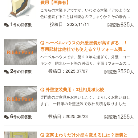
費用【画像有】
こちらの木製ドアですが、いわゆる木製ドアのような
色に塗装することは可能なのでしょうか？ その場合お
1
635
いくらくらいかかるのでしょうか？
投稿日：2025,11/11
閲覧数
人
件の回答数
.
ヘーベルハウスの外壁塗装が高すぎる…！
専用部材は他社でも使える？リフォーム費用
を抑えるには？
ヘーベルハウスです、築２０年を過ぎて、外壁 コー
キング 防水シート等の 外回り、全面リフォームの時
2
2530
期が来ました ヘーベルハウスで、見積もりしてもらっ
投稿日：2025,07/07
閲覧数
人
件の回答数
たら、目が飛び出るほどの金額でビックリしています
.
外壁塗装費用：3社相見積比較
専門家のご意見をお伺いしたく、よろしくお願い致し
ます。 一軒家の外壁塗装で数社見積を取りました。
それぞれ使用塗料等違い、どこにすればよいか迷って
6
1255
投稿日：2025,06/23
閲覧数
人
件の回答数
います。 A下塗り：無機有機ハイブリッドEP
.
玄関まわりだけ外壁を変えるには？塗装と