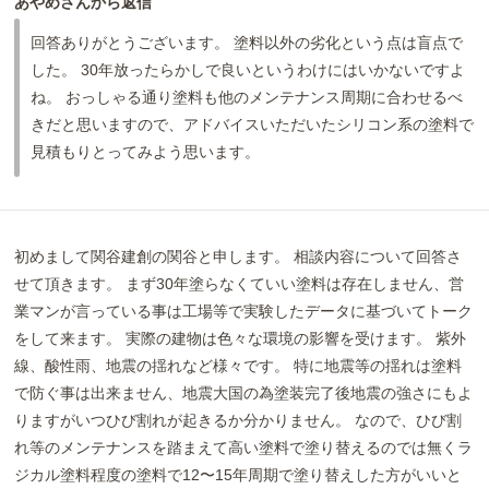
あやめさんから返信
回答ありがとうございます。 塗料以外の劣化という点は盲点で
した。 30年放ったらかしで良いというわけにはいかないですよ
ね。 おっしゃる通り塗料も他のメンテナンス周期に合わせるべ
きだと思いますので、アドバイスいただいたシリコン系の塗料で
見積もりとってみよう思います。
初めまして関谷建創の関谷と申します。 相談内容について回答さ
せて頂きます。 まず30年塗らなくていい塗料は存在しません、営
業マンが言っている事は工場等で実験したデータに基づいてトーク
をして来ます。 実際の建物は色々な環境の影響を受けます。 紫外
線、酸性雨、地震の揺れなど様々です。 特に地震等の揺れは塗料
で防ぐ事は出来ません、地震大国の為塗装完了後地震の強さにもよ
りますがいつひび割れが起きるか分かりません。 なので、ひび割
れ等のメンテナンスを踏まえて高い塗料で塗り替えるのでは無くラ
ジカル塗料程度の塗料で12〜15年周期で塗り替えした方がいいと