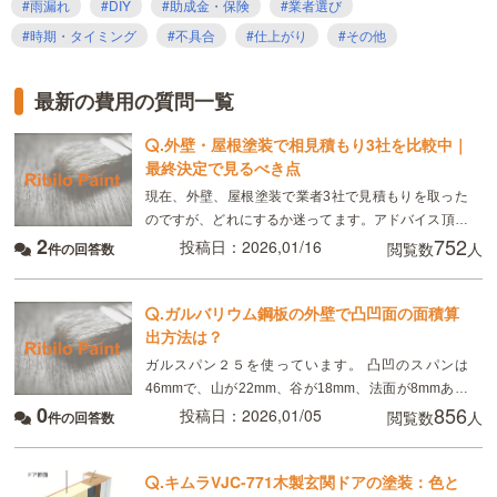
#雨漏れ
#DIY
#助成金・保険
#業者選び
#時期・タイミング
#不具合
#仕上がり
#その他
最新の費用の質問一覧
.
外壁・屋根塗装で相見積もり3社を比較中｜
最終決定で見るべき点
現在、外壁、屋根塗装で業者3社で見積もりを取った
のですが、どれにするか迷ってます。アドバイス頂け
2
752
るとありがたいです。 外壁はサイディング、屋根はモ
投稿日：2026,01/16
閲覧数
人
件の回答数
ニエル瓦。築二十年です。 ・外壁塗装 業者①
.
ガルバリウム鋼板の外壁で凸凹面の面積算
出方法は？
ガルスパン２５を使っています。 凸凹のスパンは
46mmで、山が22mm、谷が18mm、法面が8mmあり
0
856
ます。 つまり46mmスパン部分をを引き延ばすと
投稿日：2026,01/05
閲覧数
人
件の回答数
22+18+8+8=56mmになる計算です。
.
キムラVJC-771木製玄関ドアの塗装：色と