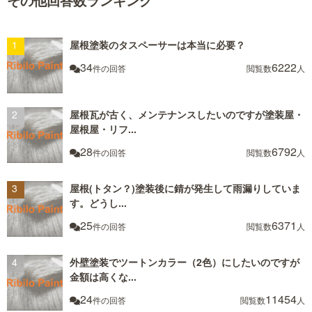
その他回答数ランキング
屋根塗装のタスペーサーは本当に必要？
34
6222
件の回答
閲覧数
人
屋根瓦が古く、メンテナンスしたいのですが塗装屋・
屋根屋・リフ...
28
6792
件の回答
閲覧数
人
屋根(トタン？)塗装後に錆が発生して雨漏りしていま
す。どうし...
25
6371
件の回答
閲覧数
人
外壁塗装でツートンカラー（2色）にしたいのですが
金額は高くな...
24
11454
件の回答
閲覧数
人