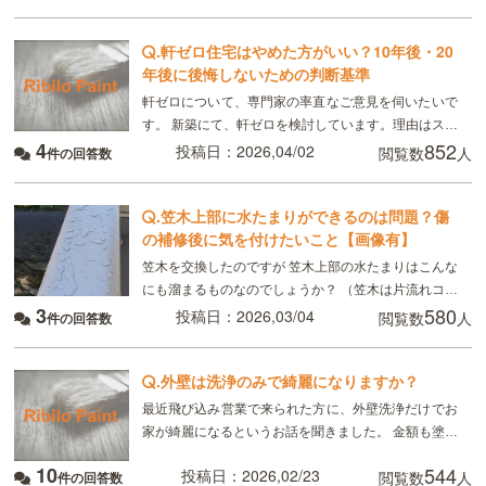
門家のご意見をいただきたく投稿しました。
.
軒ゼロ住宅はやめた方がいい？10年後・20
年後に後悔しないための判断基準
軒ゼロについて、専門家の率直なご意見を伺いたいで
す。 新築にて、軒ゼロを検討しています。理由はスタ
4
852
イリッシュだからです。 しかし、デメリットが多いと
投稿日：2026,04/02
閲覧数
人
件の回答数
聞き、スタイリッシュというだけの理由では採用しな
.
笠木上部に水たまりができるのは問題？傷
の補修後に気を付けたいこと【画像有】
笠木を交換したのですが 笠木上部の水たまりはこんな
にも溜まるものなのでしょうか？ （笠木は片流れコー
3
580
ピングではなく、平型コーピングです。） 水たまりが
投稿日：2026,03/04
閲覧数
人
件の回答数
蒸発してなくなるのには3～4時間位かかると思
.
外壁は洗浄のみで綺麗になりますか？
最近飛び込み営業で来られた方に、外壁洗浄だけでお
家が綺麗になるというお話を聞きました。 金額も塗装
工事の1/10くらいの金額で施工できると言われました
10
544
投稿日：2026,02/23
閲覧数
人
件の回答数
が、到底洗浄だけで色褪せている部分が綺麗になると