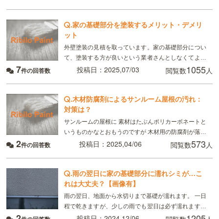
.
家の基礎部分を塗装するメリット・デメリ
ット
外壁塗装の見積を取っています。家の基礎部分につい
て、塗装する方が良いという業者さんとしなくてよい
7
1055
という業者さんがいて、どちらなのかわらずお伺いし
投稿日：2025,07/03
閲覧数
人
件の回答数
たいのですが、基礎の塗装は見た目が綺麗になるだけ
で、他に
.
木材防腐剤によるサンルーム屋根の汚れ：
対策は？
サンルームの屋根に 素材はたぶんポリカーボネートと
いうものかなとおもうのですが 木材用の防腐剤が落ち
2
573
てしまいました。 素人の考えで そのうち雨とかで落
投稿日：2025,04/06
閲覧数
人
件の回答数
ちていくかなとおもって一年たちます。。
.
雨の翌日に家の基礎部分に濡れシミが…こ
れは大丈夫？【画像有】
雨の翌日、地面から水切りまで基礎が濡れます。 一日
程で乾きますが、少しの雨でも翌日は必ず濡れます。
2
1205
工務店に相談すると地面の湿気を吸っているだけで心
投稿日：2024,12/06