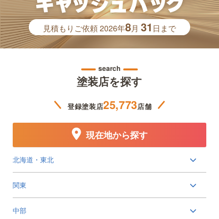
8
31
見積もりご依頼
2026年
月
日まで
search
塗装店を探す
25,773
登録塗装店
店舗
現在地から探す
北海道・東北
関東
中部