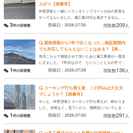
上がり【画像有】
外壁塗装と一緒にベランダトップコートのみの塗装も
やってもらいました。施工後10日も過ぎてません。こ
3
209
れは普通ですか？
投稿日：2026,07/30
閲覧数
人
件の回答数
.
屋根塗装から7年で白くなった…保証期間内
でも対応してもらえないことはある？【画像
有】
先日こちらで相談させて頂いたあと施工業者が一度見
にきました。 7年目なので、ということと人の手で塗
1
136
るのでどうしてもムラはできる、板金部分はやはり経
投稿日：2026,07/28
閲覧数
人
件の回答数
年劣化と言われました ただ板金部分は錆びにくい素材
.
コーキング打ち替え後、この凹みは大丈夫
でしょうか？【画像有】
やっと、外壁塗装とコーキング打ち替えが、終わりま
した、 何気なく、見ていたら、偶然目についてしまっ
1
291
たのですが、 画像のように コーキングの端にマイナ
投稿日：2026,07/20
閲覧数
人
件の回答数
スドライバーで突いたように、凹んでいる所があり
.
一条工務店のタイル外壁の目地補修につい