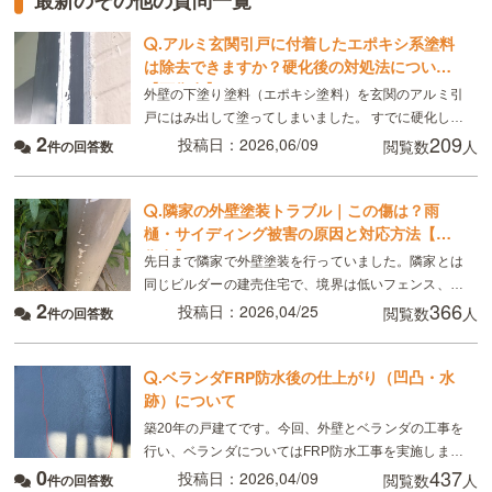
.
アルミ玄関引戸に付着したエポキシ系塗料
は除去できますか？硬化後の対処法について
【画像有】
外壁の下塗り塗料（エポキシ塗料）を玄関のアルミ引
戸にはみ出して塗ってしまいました。 すでに硬化して
2
209
います。 落とす方法はないものでしょうか？ また落
投稿日：2026,06/09
閲覧数
人
件の回答数
とせない場合は、アルミサッシを塗装するしかない
.
隣家の外壁塗装トラブル｜この傷は？雨
樋・サイディング被害の原因と対応方法【画
像有】
先日まで隣家で外壁塗装を行っていました。隣家とは
同じビルダーの建売住宅で、境界は低いフェンス、こ
2
366
れを挟んで互いに幅50センチほどの通路があります。
投稿日：2026,04/25
閲覧数
人
件の回答数
隣家の壁掛け給湯器と縦型床暖用給湯器、玄関がこち
ら側に
.
ベランダFRP防水後の仕上がり（凹凸・水
跡）について
築20年の戸建てです。今回、外壁とベランダの工事を
行い、ベランダについてはFRP防水工事を実施しまし
0
437
た。 施工後の仕上がりについて気になる点があり、専
投稿日：2026,04/09
閲覧数
人
件の回答数