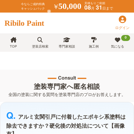
見積もりご依頼
￥
50,000
今ならご成約特典
08
31
月
日まで
キャッシュバック
Ribilo Paint
ログイン
0
TOP
塗装店検索
専門家相談
施工例
気になる
Consult
塗装専門家へ匿名相談
全国の塗装に関する質問を塗装専門店のプロがお答えします。
アルミ玄関引戸に付着したエポキシ系塗料は
除去できますか？硬化後の対処法について【画像
有】