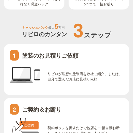
ン1つで一括お断り
れなく現金バック
3
5
キャッシュバック
最大
万円
リビロのカンタン
ステップ
塗装のお見積りご依頼
1
リビロが理想の塗装店を数社ご紹介。または、
自分で選んだお店に見積り依頼
ご契約＆お断り
2
契約ボタンを押すだけで他店を 一括自動お断
り、またはリビロが 代行で一括お断り