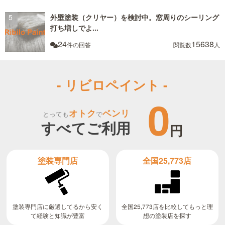
外壁塗装（クリヤー）を検討中。窓周りのシーリング
打ち増しでよ...
24
15638
件の回答
閲覧数
人
- リビロペイント -
0
オトク
ベンリ
とっても
で
すべてご利用
円
全国25,773店
塗装専門店
全国25,773店を比較してもっと理
塗装専門店に厳選してるから安く
て経験と知識が豊富
想の塗装店を探す