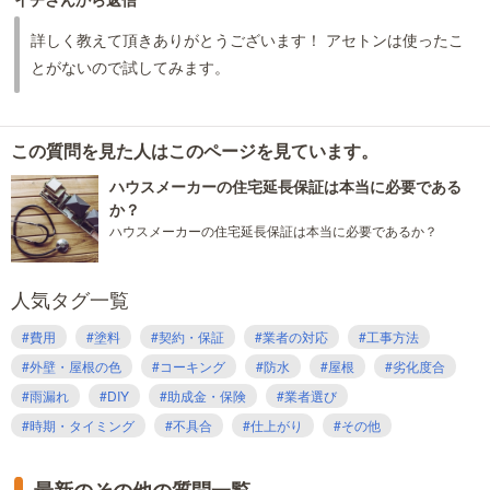
詳しく教えて頂きありがとうございます！ アセトンは使ったこ
とがないので試してみます。
この質問を見た人はこのページを見ています。
ハウスメーカーの住宅延長保証は本当に必要である
か？
ハウスメーカーの住宅延長保証は本当に必要であるか？
人気タグ一覧
#費用
#塗料
#契約・保証
#業者の対応
#工事方法
#外壁・屋根の色
#コーキング
#防水
#屋根
#劣化度合
#雨漏れ
#DIY
#助成金・保険
#業者選び
#時期・タイミング
#不具合
#仕上がり
#その他
最新のその他の質問一覧