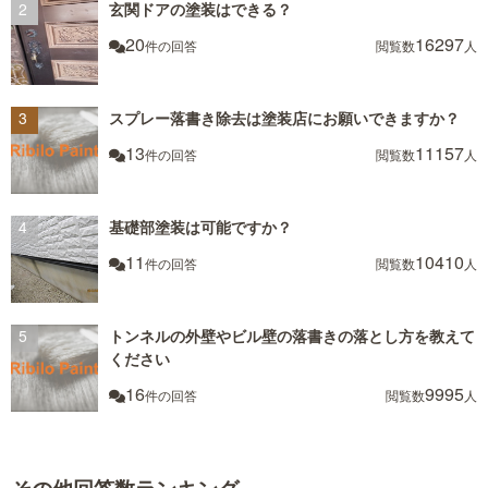
玄関ドアの塗装はできる？
20
16297
件の回答
閲覧数
人
スプレー落書き除去は塗装店にお願いできますか？
13
11157
件の回答
閲覧数
人
基礎部塗装は可能ですか？
11
10410
件の回答
閲覧数
人
トンネルの外壁やビル壁の落書きの落とし方を教えて
ください
16
9995
件の回答
閲覧数
人