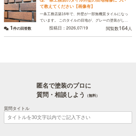
て教えてください【画像有】
一条工務店築16年で、外壁が一部無機質タイルになっ
ています。 このタイルの目地が、グレーの塗装がして
1
164
あるのですが、かなり禿げてしまっていてるので補修
投稿日：2026,07/19
閲覧数
人
件の回答数
したいのですが、 タイルの目地を全てテープを貼っ
匿名で塗装のプロに
質問・相談しよう
（無料）
質問タイトル