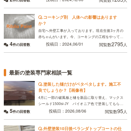
閲覧数
人
件の回答数
配ないと言われました。 このまま放っておいても
.
コーキング剤 人体への影響はあります
か？
自宅へ外壁工事が入っております。現在生後3ヶ月の
赤ちゃんがいます。今、コーキングの工程をやってい
4
2795
るそうなのですがコーキングに使用する溶剤は有機溶
投稿日：2024,06/01
閲覧数
人
件の回答数
剤など人体へ影響する物は含まれていますか？！本日
コーキン
最新の塗装専門家相談一覧
.
塗装した樋だけがベタベタします。施工不
良でしょうか？【画像有】
4月に一部の破風板と樋を新品に取り替え、マックス
シールド1500si-JY パイオニア色で塗装してもらい
5
95
ました。 8月現在、樋がベタベタして小さい虫が張り
投稿日：2026,08/06
閲覧数
人
件の回答数
付いています。部分的ではなく全体です。破風板
.
外壁塗装10日後ベランダトップコートの仕