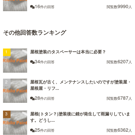
16
9990
件の回答
閲覧数
人
その他回答数ランキング
屋根塗装のタスペーサーは本当に必要？
34
6207
件の回答
閲覧数
人
屋根瓦が古く、メンテナンスしたいのですが塗装屋・
屋根屋・リフ...
28
6787
件の回答
閲覧数
人
屋根(トタン？)塗装後に錆が発生して雨漏りしていま
す。どうし...
25
6362
件の回答
閲覧数
人