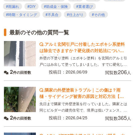
#雨漏れ
#DIY
#助成金・保険
#業者選び
#時期・タイミング
#不具合
#仕上がり
#その他
最新のその他の質問一覧
.
アルミ玄関引戸に付着したエポキシ系塗料
は除去できますか？硬化後の対処法について
【画像有】
外壁の下塗り塗料（エポキシ塗料）を玄関のアルミ引
戸にはみ出して塗ってしまいました。 すでに硬化して
2
206
います。 落とす方法はないものでしょうか？ また落
投稿日：2026,06/09
閲覧数
人
件の回答数
とせない場合は、アルミサッシを塗装するしかない
.
隣家の外壁塗装トラブル｜この傷は？雨
樋・サイディング被害の原因と対応方法【画
像有】
先日まで隣家で外壁塗装を行っていました。隣家とは
同じビルダーの建売住宅で、境界は低いフェンス、こ
2
365
れを挟んで互いに幅50センチほどの通路があります。
投稿日：2026,04/25
閲覧数
人
件の回答数
隣家の壁掛け給湯器と縦型床暖用給湯器、玄関がこち
ら側に