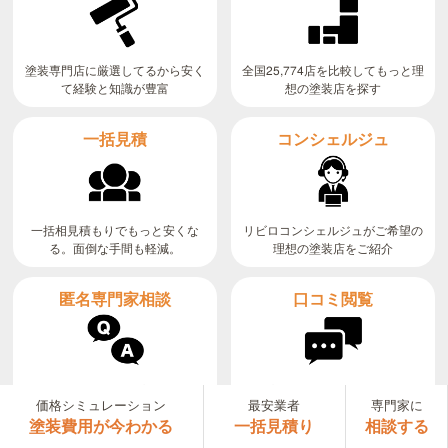
全国25,774店を比較してもっと理
塗装専門店に厳選してるから安く
て経験と知識が豊富
想の塗装店を探す
コンシェルジュ
一括見積
リビロコンシェルジュがご希望の
一括相見積もりでもっと安くな
る。面倒な手間も軽減。
理想の塗装店をご紹介
匿名専門家相談
口コミ閲覧
無料で全国の塗装のプロに匿名で
塗装店の口コミや噂を見て、業者
価格シミュレーション
最安業者
専門家に
質問や相談ができる
選びの参考にできる
塗装費用が今わかる
一括見積り
相談する