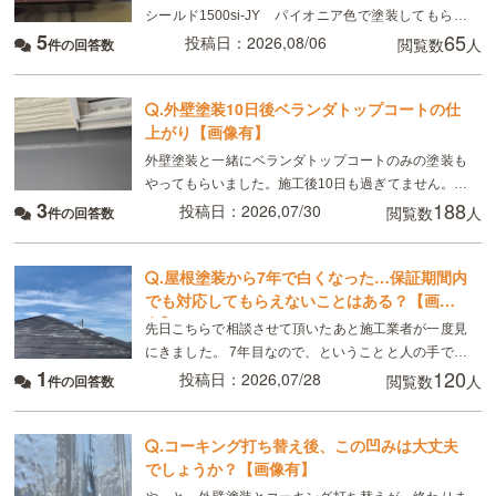
シールド1500si-JY パイオニア色で塗装してもらい
5
65
ました。 8月現在、樋がベタベタして小さい虫が張り
投稿日：2026,08/06
閲覧数
人
件の回答数
付いています。部分的ではなく全体です。破風板
.
外壁塗装10日後ベランダトップコートの仕
上がり【画像有】
外壁塗装と一緒にベランダトップコートのみの塗装も
やってもらいました。施工後10日も過ぎてません。こ
3
188
れは普通ですか？
投稿日：2026,07/30
閲覧数
人
件の回答数
.
屋根塗装から7年で白くなった…保証期間内
でも対応してもらえないことはある？【画像
有】
先日こちらで相談させて頂いたあと施工業者が一度見
にきました。 7年目なので、ということと人の手で塗
1
120
るのでどうしてもムラはできる、板金部分はやはり経
投稿日：2026,07/28
閲覧数
人
件の回答数
年劣化と言われました ただ板金部分は錆びにくい素材
.
コーキング打ち替え後、この凹みは大丈夫
でしょうか？【画像有】