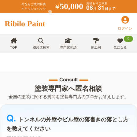
見積もりご依頼
￥
50,000
今ならご成約特典
08
31
月
日まで
キャッシュバック
Ribilo Paint
ログイン
0
TOP
塗装店検索
専門家相談
施工例
気になる
Consult
塗装専門家へ匿名相談
全国の塗装に関する質問を塗装専門店のプロがお答えします。
トンネルの外壁やビル壁の落書きの落とし方
を教えてください