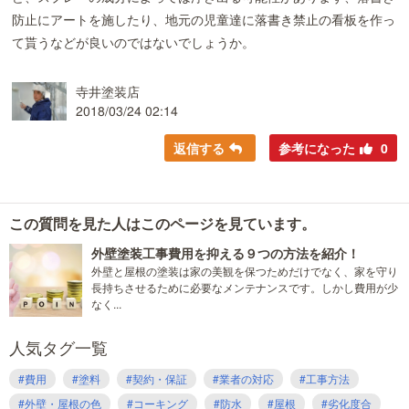
防止にアートを施したり、地元の児童達に落書き禁止の看板を作っ
て貰うなどが良いのではないでしょうか。
寺井塗装店
2018/03/24 02:14
返信する
参考になった
0
この質問を見た人はこのページを見ています。
外壁塗装工事費用を抑える９つの方法を紹介！
外壁と屋根の塗装は家の美観を保つためだけでなく、家を守り
長持ちさせるために必要なメンテナンスです。しかし費用が少
なく...
人気タグ一覧
#費用
#塗料
#契約・保証
#業者の対応
#工事方法
#外壁・屋根の色
#コーキング
#防水
#屋根
#劣化度合