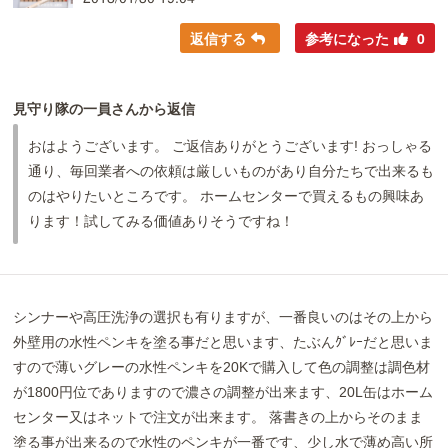
返信する
参考になった
0
見守り隊の一員さんから返信
おはようございます。 ご返信ありがとうございます! おっしゃる
通り、毎回業者への依頼は厳しいものがあり自分たちで出来るも
のはやりたいところです。 ホームセンターで買えるもの興味あ
ります！試してみる価値ありそうですね！
シンナーや高圧洗浄の選択も有りますが、一番良いのはその上から
外壁用の水性ペンキを塗る事だと思います、たぶんｸﾞﾚｰだと思いま
すので薄いグレーの水性ペンキを20Kで購入して色の調整は調色材
が1800円位でありますので濃さの調整が出来ます、20L缶はホーム
センター又はネットで注文が出来ます。 落書きの上からそのまま
塗る事が出来るので水性のペンキが一番です、少し水で薄め高い所