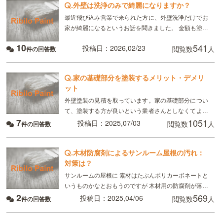
.
外壁は洗浄のみで綺麗になりますか？
最近飛び込み営業で来られた方に、外壁洗浄だけでお
家が綺麗になるというお話を聞きました。 金額も塗装
工事の1/10くらいの金額で施工できると言われました
10
541
投稿日：2026,02/23
閲覧数
人
件の回答数
が、到底洗浄だけで色褪せている部分が綺麗になると
.
家の基礎部分を塗装するメリット・デメリ
ット
外壁塗装の見積を取っています。家の基礎部分につい
て、塗装する方が良いという業者さんとしなくてよい
7
1051
という業者さんがいて、どちらなのかわらずお伺いし
投稿日：2025,07/03
閲覧数
人
件の回答数
たいのですが、基礎の塗装は見た目が綺麗になるだけ
で、他に
.
木材防腐剤によるサンルーム屋根の汚れ：
対策は？
サンルームの屋根に 素材はたぶんポリカーボネートと
いうものかなとおもうのですが 木材用の防腐剤が落ち
2
569
てしまいました。 素人の考えで そのうち雨とかで落
投稿日：2025,04/06
閲覧数
人
件の回答数
ちていくかなとおもって一年たちます。。