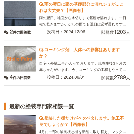
.
雨の翌日に家の基礎部分に濡れシミが…こ
れは大丈夫？【画像有】
雨の翌日、地面から水切りまで基礎が濡れます。 一日
程で乾きますが、少しの雨でも翌日は必ず濡れます。
2
1203
工務店に相談すると地面の湿気を吸っているだけで心
投稿日：2024,12/06
閲覧数
人
件の回答数
配ないと言われました。 このまま放っておいても
.
コーキング剤 人体への影響はあります
か？
自宅へ外壁工事が入っております。現在生後3ヶ月の
赤ちゃんがいます。今、コーキングの工程をやってい
4
2789
るそうなのですがコーキングに使用する溶剤は有機溶
投稿日：2024,06/01
閲覧数
人
件の回答数
剤など人体へ影響する物は含まれていますか？！本日
コーキン
最新の塗装専門家相談一覧
.
塗装した樋だけがベタベタします。施工不
良でしょうか？【画像有】
4月に一部の破風板と樋を新品に取り替え、マックス