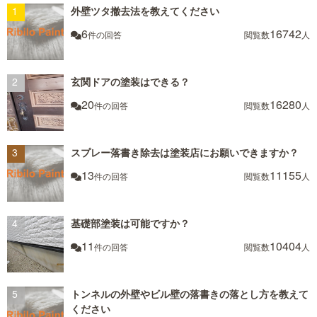
外壁ツタ撤去法を教えてください
6
16742
件の回答
閲覧数
人
玄関ドアの塗装はできる？
20
16280
件の回答
閲覧数
人
スプレー落書き除去は塗装店にお願いできますか？
13
11155
件の回答
閲覧数
人
基礎部塗装は可能ですか？
11
10404
件の回答
閲覧数
人
トンネルの外壁やビル壁の落書きの落とし方を教えて
ください