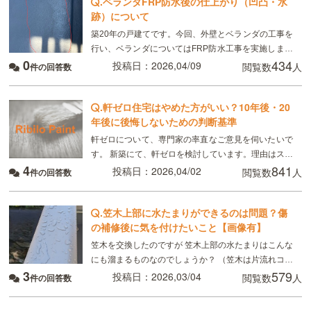
.
ベランダFRP防水後の仕上がり（凹凸・水
跡）について
築20年の戸建てです。今回、外壁とベランダの工事を
行い、ベランダについてはFRP防水工事を実施しまし
0
434
た。 施工後の仕上がりについて気になる点があり、専
投稿日：2026,04/09
閲覧数
人
件の回答数
門家のご意見をいただきたく投稿しました。
.
軒ゼロ住宅はやめた方がいい？10年後・20
年後に後悔しないための判断基準
軒ゼロについて、専門家の率直なご意見を伺いたいで
す。 新築にて、軒ゼロを検討しています。理由はスタ
4
841
イリッシュだからです。 しかし、デメリットが多いと
投稿日：2026,04/02
閲覧数
人
件の回答数
聞き、スタイリッシュというだけの理由では採用しな
.
笠木上部に水たまりができるのは問題？傷
の補修後に気を付けたいこと【画像有】
笠木を交換したのですが 笠木上部の水たまりはこんな
にも溜まるものなのでしょうか？ （笠木は片流れコー
3
579
ピングではなく、平型コーピングです。） 水たまりが
投稿日：2026,03/04
閲覧数
人
件の回答数
蒸発してなくなるのには3～4時間位かかると思