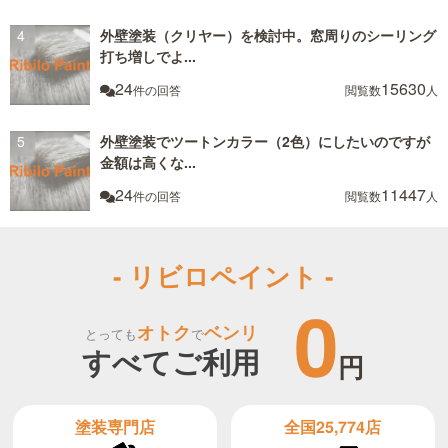
外壁塗装（クリヤー）を検討中。窓周りのシーリング
打ち増しでよ...
24
15630
件の回答
閲覧数
人
外壁塗装でツートンカラー（2色）にしたいのですが
金額は高くな...
24
11447
件の回答
閲覧数
人
- リビロペイント -
0
オトク
ベンリ
とっても
で
すべてご利用
円
全国25,774店
塗装専門店