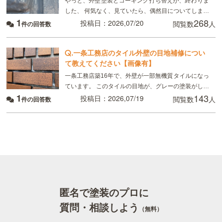
やっと、外壁塗装とコーキング打ち替えが、終わりま
した、 何気なく、見ていたら、偶然目についてしまっ
1
268
たのですが、 画像のように コーキングの端にマイナ
投稿日：2026,07/20
閲覧数
人
件の回答数
スドライバーで突いたように、凹んでいる所があり
.
一条工務店のタイル外壁の目地補修につい
て教えてください【画像有】
一条工務店築16年で、外壁が一部無機質タイルになっ
ています。 このタイルの目地が、グレーの塗装がして
1
143
あるのですが、かなり禿げてしまっていてるので補修
投稿日：2026,07/19
閲覧数
人
件の回答数
したいのですが、 タイルの目地を全てテープを貼っ
匿名で塗装のプロに
質問・相談しよう
（無料）