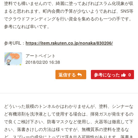
塗料でも構いませんので、綺麗に塗ってあげればスラム化現象が収
まると思われます。町内会費の予算が少ないようであれば、SNS等
でクラウドファンディングを行い資金を集めるのも一つの手です。
参考になれば幸いです。
参考URL：
https://item.rakuten.co.jp/nonaka/830206/
アートペイント
2018/02/20 16:38
返信する
参考になった
0
どういった規模のトンネルかはわかりませんが、塗料、シンナーな
ど有機溶剤を洗浄液として使用する場合は、揮発ガスが発生するの
で良くご検討下さい、防毒マスクなど使用し、火器等は徹底して下
さい、落書きけしの方法は様々ですが、無機質系の塗料を塗るな
ど、スプレーの成分によっては浮き出る可能性があります、落書き