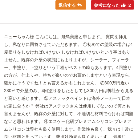
返信する
参考になった
2
ニューちゃん様 こんにちは。飛鳥美建と申します。 質問を拝見
し、私なりに回答させていただきます。 ①初めての塗装の場合は4
度塗りをしなければいけない しなければいけないという事はあり
ません。既存の外壁の状態にもよりますが、シーラー、フィーラ
ー、中塗り、上塗りという工程がベストの時もあります。4回塗り
の方が、仕上りや、持ちが良いのでお薦めしますという表現なら、
確かにそうですね！とも言えるかもしれません。 ②300万円近い
230㎡で外壁のみ、4回塗りをしたとしても300万円は弊社から見る
と高いと感じます。 ③アステックペイントは海外メーカーで日本
の家に合うか？ 弊社はアステックさんは使用してないので何とも
言えませんが、既存の外壁に対して、不適切な材料でなければ問題
ないと思われます。 ④エスケー化研プレミアムシリコン プレミア
ムシリコンは弊社も良く使用します。作業性も良く、我々は非常に
良い材料と思っています。費用対効果も良く思います。 最後に、