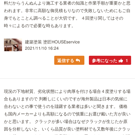
料だからうんぬんより施工する業者の知識と作業手順が重要かと思
われます。非常に高額な御見積もりなので失敗しないためにもご自
身でもとことん調べることが大切です。 ４回塗り関してはその
時々によるので必要な時もあります。
建築塗装 塗匠HOUSEservice
2021/11/10 16:24
返信する
参考になった
1
現況の下地材質、劣化状態により肉厚を付ける場合４度塗りする場
合もありますので 判断しにくいのですが海外製品は日本の気候に
合わないとの事で使うのを躊躇する業者は多いと聞きます。 価格
も国内メーカーよりも高額になるので慎重にお選び戴いた方が良い
かと思います。 クラックが多い場合はなぜクラックが生じたか原
因を分析しないと、いくら品質が良い塗料材でも又数年後にクラッ