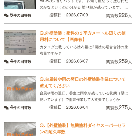
AICAのジョリパットです。 四角く区切って塗られた
のかなというのが分かる 塗り跡が残っています。 ハ
5
226
ウスメーカーからは「1〜2年で馴染む、雨の後だから
投稿日：2026,07/09
閲覧数
人
件の回答数
目立っているだけ」と言われていますが、
.
外壁塗装：塗料の１平方メートル辺りの使
用料について【画像有】
カタログに載っている塗布量は2回塗の場合合計の塗
布量ですか？
4
259
投稿日：2026,06/07
閲覧数
人
件の回答数
.
台風後や雨の翌日の外壁塗装作業について
教えてください
台風や雨の翌日、養生に雨水が残っている状態（壁は
乾いています）で塗装作業して大丈夫でしょうか
4
275
投稿日：2026,06/04
閲覧数
人
件の回答数
.
【外壁塗装】無機塗料ダイヤスーパーセラ
ンの耐久年数