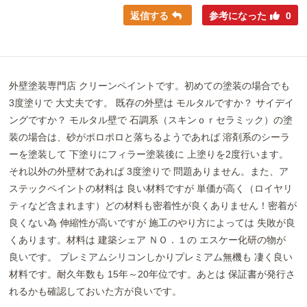
返信する
参考になった
0
外壁塗装専門店 クリーンペイントです。初めての塗装の場合でも
3度塗りで 大丈夫です。 既存の外壁は モルタルですか？ サイデイ
ングですか？ モルタル壁で 石調系（スキンｏｒセラミック）の塗
装の場合は、砂がポロポロと落ちるようであれば 溶剤系のシーラ
ーを塗装して 下塗りにフィラー塗装後に 上塗りを2度行います。
それ以外の外壁材であれば 3度塗りで 問題ありません。また、ア
ステックペイントの材料は 良い材料ですが 単価が高く（ロイヤリ
ティなど含まれます）どの材料も密着性が良くありません！密着が
良くない為 伸縮性が高いですが 施工のやり方によっては 失敗が良
くあります。材料は 建築シェア ＮＯ．１の エスケー化研の物が
良いです。 プレミアムシリコンしかりプレミアム無機も 凄く良い
材料です。耐久年数も 15年～20年位です。あとは 保証書が発行さ
れるかも確認しておいた方が良いです。