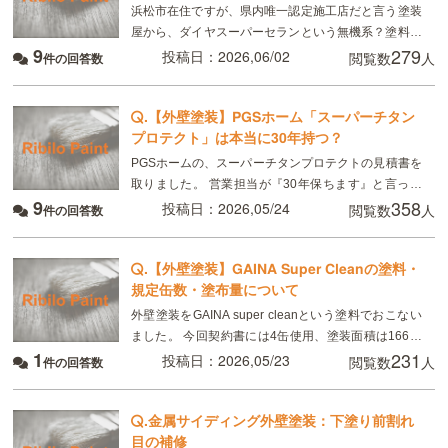
浜松市在住ですが、県内唯一認定施工店だと言う塗装
屋から、ダイヤスーパーセランという無機系？塗料の
9
279
見積もりを取りました。 ダイヤスーパーセランは
投稿日：2026,06/02
閲覧数
人
件の回答数
2017年発売らしいですが、耐久年数は25年〜28年
.
【外壁塗装】PGSホーム「スーパーチタン
プロテクト」は本当に30年持つ？
PGSホームの、スーパーチタンプロテクトの見積書を
取りました。 営業担当が『30年保ちます』と言って
9
358
いましたが、ネットで調べたら、15年〜20年と書い
投稿日：2026,05/24
閲覧数
人
件の回答数
て有りました。 スーパーチタンプロテクトは、実
.
【外壁塗装】GAINA Super Cleanの塗料・
規定缶数・塗布量について
外壁塗装をGAINA super cleanという塗料でおこない
ました。 今回契約書には4缶使用、塗装面積は166㎡
1
231
と記載がありました。 実際はGAINA2缶、GAINA
投稿日：2026,05/23
閲覧数
人
件の回答数
super clean2
.
金属サイディング外壁塗装：下塗り前割れ
目の補修