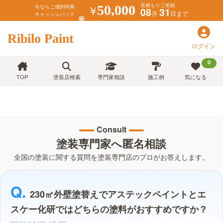
見積もりご依頼
￥
50,000
今ならご成約特典
08
31
月
日まで
キャッシュバック
Ribilo Paint
ログイン
0
TOP
塗装店検索
専門家相談
施工例
気になる
Consult
塗装専門家へ匿名相談
全国の塗装に関する質問を塗装専門店のプロがお答えします。
230㎡外壁塗替えでアステックペイントとエ
スケー化研ではどちらの塗料がおすすめですか？