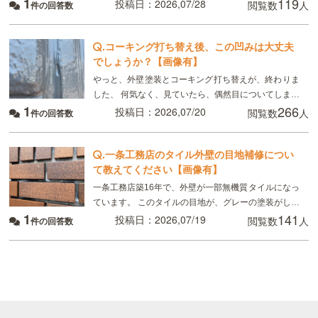
1
119
るのでどうしてもムラはできる、板金部分はやはり経
投稿日：2026,07/28
閲覧数
人
件の回答数
年劣化と言われました ただ板金部分は錆びにくい素材
.
コーキング打ち替え後、この凹みは大丈夫
でしょうか？【画像有】
やっと、外壁塗装とコーキング打ち替えが、終わりま
した、 何気なく、見ていたら、偶然目についてしまっ
1
266
たのですが、 画像のように コーキングの端にマイナ
投稿日：2026,07/20
閲覧数
人
件の回答数
スドライバーで突いたように、凹んでいる所があり
.
一条工務店のタイル外壁の目地補修につい
て教えてください【画像有】
一条工務店築16年で、外壁が一部無機質タイルになっ
ています。 このタイルの目地が、グレーの塗装がして
1
141
あるのですが、かなり禿げてしまっていてるので補修
投稿日：2026,07/19
閲覧数
人
件の回答数
したいのですが、 タイルの目地を全てテープを貼っ