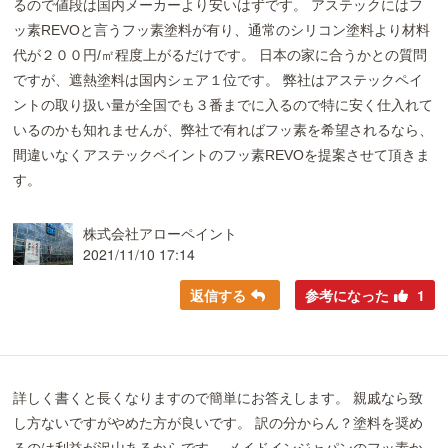
るので値段は国内メーカーより安いはずです。 アステックにはフ
ッ素REVOと言うフッ素塗料が有り、通常のシリコン塗料より材料
代が２００円/㎡程度上がるだけです。 日本の家に合うかとの質問
ですが、遮熱塗料は国内シェア１位です。 弊社はアステックペイ
ントの取り扱い量が全国でも３番までに入るので特に安く仕入れて
いるのかも知れませんが、弊社で有ればフッ素を希望されるなら、
間違いなくアステックペイントのフッ素REVOを提案させて頂きま
す。
株式会社アローペイント
2021/11/10 17:14
返信する
参考になった
1
詳しく書くと長くなりますので簡単にお答えします。 親戚なら致
し方ないですがやめた方が良いです。 訳の分からん？塗料を奨め