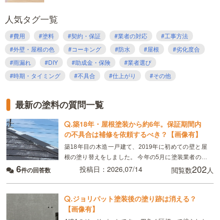
人気タグ一覧
#費用
#塗料
#契約・保証
#業者の対応
#工事方法
#外壁・屋根の色
#コーキング
#防水
#屋根
#劣化度合
#雨漏れ
#DIY
#助成金・保険
#業者選び
#時期・タイミング
#不具合
#仕上がり
#その他
最新の塗料の質問一覧
.
築18年・屋根塗装から約6年。保証期間内
の不具合は補修を依頼するべき？【画像有】
築18年目の木造一戸建て、2019年に初めての壁と屋
根の塗り替えをしました。 今年の5月に塗装業者の委
6
202
託会社の方による点検があり、屋根の塗装が塗れてい
投稿日：2026,07/14
閲覧数
人
件の回答数
ない箇所があると言われました。雨漏りやシミはない
.
ジョリパット塗装後の塗り跡は消える？
【画像有】