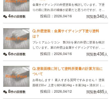
金属サイディングの外壁塗装を検討しています。下塗
りの前に割れ目の補修が必要だと思うのですが、その
4
340
場合補修剤は何を使用すればいいのでしょうか？ 塗装
投稿日：2026,04/16
閲覧数
人
件の回答数
の上塗りプレミアムシリコンの予定です。
.
外壁塗装：金属サイディング下塗り塗料
は？
プレミアムシリコン 艶3分を家の外壁に塗装を検討
しています。家の外壁は金属サイディングですが、下
6
436
塗りは同じエスケ化学の下塗りシーラーで大丈夫でし
投稿日：2026,04/16
閲覧数
人
件の回答数
ょうか？それとも錆止めが入っているグレーやサビ色
の下塗り
.
塗装面積に対して塗料所要量の計算方法に
ついて
お尋ねします！ 素人すぎる質問ですみません！ 塗装
面積150㎡ 上塗り材A液14kg＋Ｂ液1kg＋清水1ℓ（計
8
485
16kg） 所要量0.3kg/㎡ 所要量の「0.3kg」は、A液＋
投稿日：2026,04/12
閲覧数
人
件の回答数
B液＝