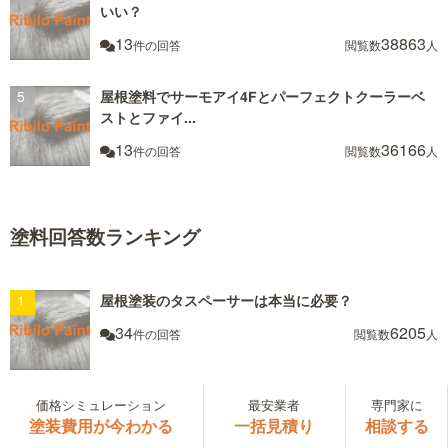
いい？
13
38863
件の回答
閲覧数
人
屋根塗料でサーモアイ4Fとパーフェクトクーラーベ
ストとファイ...
13
36166
件の回答
閲覧数
人
塗料回答数ランキング
屋根塗装のタスペーサーは本当に必要？
34
6205
件の回答
閲覧数
人
屋根瓦が古く、メンテナンスしたいのですが塗装屋・
価格シミュレーション
最安業者
専門家に
屋根屋・リフ...
塗装費用が今わかる
一括見積り
相談する