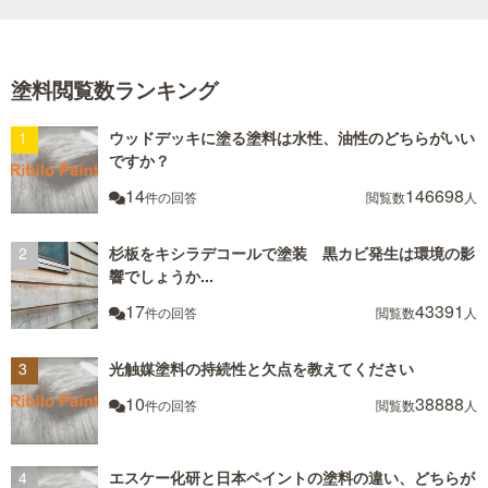
塗料閲覧数ランキング
ウッドデッキに塗る塗料は水性、油性のどちらがいい
ですか？
14
146698
件の回答
閲覧数
人
杉板をキシラデコールで塗装 黒カビ発生は環境の影
響でしょうか...
17
43391
件の回答
閲覧数
人
光触媒塗料の持続性と欠点を教えてください
10
38888
件の回答
閲覧数
人
エスケー化研と日本ペイントの塗料の違い、どちらが