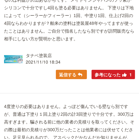
るのは利益が沢山あるからです。 メイドインジャパンのフッ素か
シリコンで十分ですし4回も塗る必要はありません。 下塗りは下地
によって（シーラーかフィーラー）1回、中塗り1回、仕上げ2回の
4回ならわかりますが？舶来の塗料は塗装屋48年やってますが使っ
たことはありません。ご自分で指名したなら別ですが訪問販売なら
相手にしない方が賢明かと思います。
タナベ塗装店
2021/11/10 18:34
返信する
参考になった
1
4度塗りの必要はありません。よっぽど傷んでいる壁なら別です
が、普通は下塗り１回上塗り2回の計3回塗りで十分です。300万は
高すぎます。騙される前に他の業者の見積りを取ってください。そ
の際は最初の見積りが300万だったことは他業者には伏せてくださ
い。足元見られるので。 アスペックだかなんだか知りませんが、