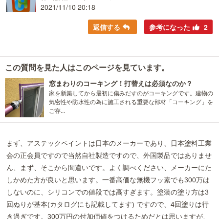
2021/11/10 20:18
返信する
参考になった
2
この質問を見た人はこのページを見ています。
窓まわりのコーキング！打替えは必須なのか？
家を新築してから最初に傷みだすのがコーキングです。建物の
気密性や防水性の為に施工される重要な部材「コーキング」を
ご存...
まず、アステックペイントは日本のメーカーであり、日本塗料工業
会の正会員ですので当然自社製造ですので、外国製品ではありませ
ん、まず、そこから間違いです。よく調べください、メーカーにた
しかめた方が良いと思います。一番高価な無機フッ素でも300万は
しないのに、シリコンでの値段では高すぎます。塗装の塗り方は3
回ぬりが基本(カタログにも記載してます) ですので、4回塗りは行
き過ぎです。300万円の付加価値をつけるためだとは思いますが、