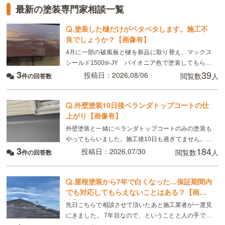
最新の塗装専門家相談一覧
.
塗装した樋だけがベタベタします。施工不
良でしょうか？【画像有】
4月に一部の破風板と樋を新品に取り替え、マックス
シールド1500si-JY パイオニア色で塗装してもらい
3
39
ました。 8月現在、樋がベタベタして小さい虫が張り
投稿日：2026,08/06
閲覧数
人
件の回答数
付いています。部分的ではなく全体です。破風板
.
外壁塗装10日後ベランダトップコートの仕
上がり【画像有】
外壁塗装と一緒にベランダトップコートのみの塗装も
やってもらいました。施工後10日も過ぎてません。こ
3
184
れは普通ですか？
投稿日：2026,07/30
閲覧数
人
件の回答数
.
屋根塗装から7年で白くなった…保証期間内
でも対応してもらえないことはある？【画像
有】
先日こちらで相談させて頂いたあと施工業者が一度見
にきました。 7年目なので、ということと人の手で塗