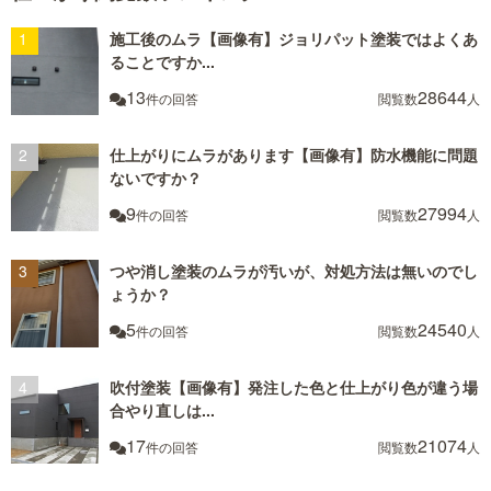
施工後のムラ【画像有】ジョリパット塗装ではよくあ
ることですか...
13
28644
件の回答
閲覧数
人
仕上がりにムラがあります【画像有】防水機能に問題
ないですか？
9
27994
件の回答
閲覧数
人
つや消し塗装のムラが汚いが、対処方法は無いのでし
ょうか？
5
24540
件の回答
閲覧数
人
吹付塗装【画像有】発注した色と仕上がり色が違う場
合やり直しは...
17
21074
件の回答
閲覧数
人