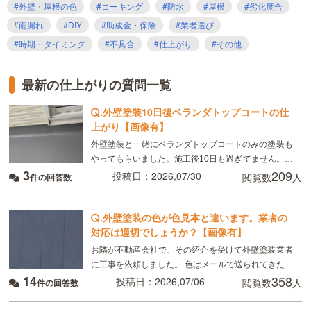
#外壁・屋根の色
#コーキング
#防水
#屋根
#劣化度合
#雨漏れ
#DIY
#助成金・保険
#業者選び
#時期・タイミング
#不具合
#仕上がり
#その他
最新の仕上がりの質問一覧
.
外壁塗装10日後ベランダトップコートの仕
上がり【画像有】
外壁塗装と一緒にベランダトップコートのみの塗装も
やってもらいました。施工後10日も過ぎてません。こ
3
209
れは普通ですか？
投稿日：2026,07/30
閲覧数
人
件の回答数
.
外壁塗装の色が色見本と違います。業者の
対応は適切でしょうか？【画像有】
お隣が不動産会社で、その紹介を受けて外壁塗装業者
に工事を依頼しました。 色はメールで送られてきた多
14
358
数の色見本の中から選んで決めました。しかし、実際
投稿日：2026,07/06
閲覧数
人
件の回答数
に塗装された色は、私が選んだ色見本とはかなり印象