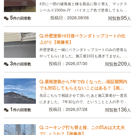
4月に一部の破風板と樋を新品に取り替え、マックス
シールド1500si-JY パイオニア色で塗装してもらい
5
95
ました。 8月現在、樋がベタベタして小さい虫が張り
投稿日：2026,08/06
閲覧数
人
件の回答数
付いています。部分的ではなく全体です。破風板
.
外壁塗装10日後ベランダトップコートの仕
上がり【画像有】
外壁塗装と一緒にベランダトップコートのみの塗装も
やってもらいました。施工後10日も過ぎてません。こ
3
209
れは普通ですか？
投稿日：2026,07/30
閲覧数
人
件の回答数
.
屋根塗装から7年で白くなった…保証期間内
でも対応してもらえないことはある？【画像
有】
先日こちらで相談させて頂いたあと施工業者が一度見
にきました。 7年目なので、ということと人の手で塗
1
136
るのでどうしてもムラはできる、板金部分はやはり経
投稿日：2026,07/28
閲覧数
人
件の回答数
年劣化と言われました ただ板金部分は錆びにくい素材
.
コーキング打ち替え後、この凹みは大丈夫
でしょうか？【画像有】