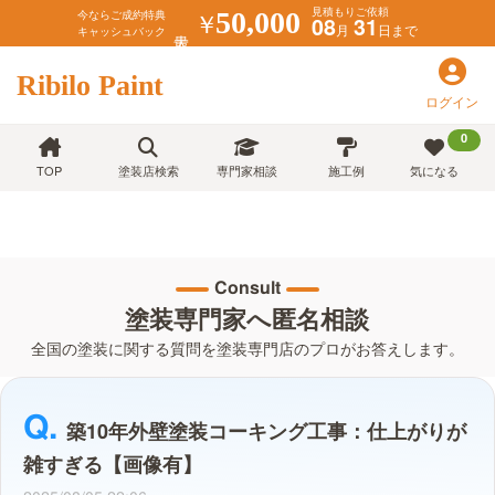
見積もりご依頼
￥
50,000
今ならご成約特典
08
31
月
日まで
キャッシュバック
Ribilo Paint
ログイン
0
TOP
塗装店検索
専門家相談
施工例
気になる
Consult
塗装専門家へ匿名相談
全国の塗装に関する質問を塗装専門店のプロがお答えします。
築10年外壁塗装コーキング工事：仕上がりが
雑すぎる【画像有】