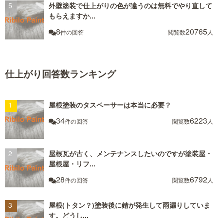
外壁塗装で仕上がりの色が違うのは無料でやり直して
もらえますか...
8
20765
件の回答
閲覧数
人
仕上がり回答数ランキング
屋根塗装のタスペーサーは本当に必要？
34
6223
件の回答
閲覧数
人
屋根瓦が古く、メンテナンスしたいのですが塗装屋・
屋根屋・リフ...
28
6792
件の回答
閲覧数
人
屋根(トタン？)塗装後に錆が発生して雨漏りしていま
す。どうし...