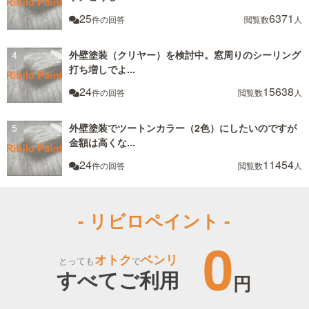
25
6371
件の回答
閲覧数
人
外壁塗装（クリヤー）を検討中。窓周りのシーリング
打ち増しでよ...
24
15638
件の回答
閲覧数
人
外壁塗装でツートンカラー（2色）にしたいのですが
金額は高くな...
24
11454
件の回答
閲覧数
人
- リビロペイント -
0
オトク
ベンリ
とっても
で
すべてご利用
円