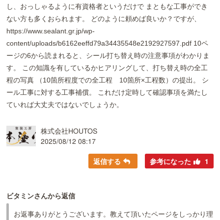
し、おっしゃるように有資格者というだけで まともな工事ができ
ない方も多くおられます。 どのように頼めば良いか？ですが、
https://www.sealant.gr.jp/wp-
content/uploads/b6162eeffd79a34435548e2192927597.pdf 10ペ
ージの6から読まれると、シール打ち替え時の注意事項がわかりま
す。 この知識を有しているかヒアリングして、打ち替え時の全工
程の写真 （10箇所程度での全工程 10箇所×工程数）の提出。 シ
ール工事に対する工事補償。 これだけ定時して確認事項を満たし
ていれば大丈夫ではないでしょうか。
株式会社HOUTOS
2025/08/12 08:17
返信する
参考になった
1
ビタミンさんから返信
お返事ありがとうございます。教えて頂いたページをしっかり理