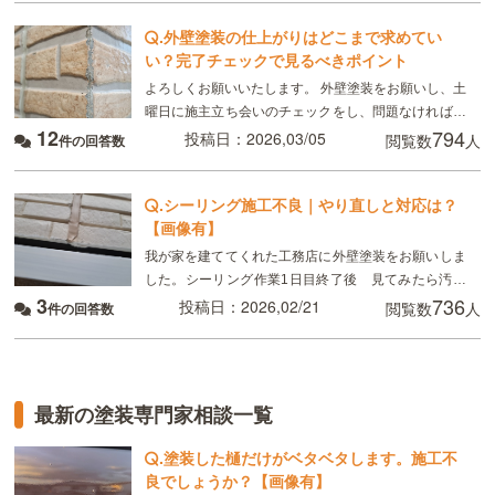
こ
.
外壁塗装の仕上がりはどこまで求めてい
い？完了チェックで見るべきポイント
よろしくお願いいたします。 外壁塗装をお願いし、土
曜日に施主立ち会いのチェックをし、問題なければ完
12
794
了となる状態です。 タテイル美館という透明の塗料
投稿日：2026,03/05
閲覧数
人
件の回答数
を、モエンサイディングに塗ってもらいました。 確
.
シーリング施工不良｜やり直しと対応は？
【画像有】
我が家を建ててくれた工務店に外壁塗装をお願いしま
した。シーリング作業1日目終了後 見てみたら汚い
3
736
上に下から見たら古いシーリングが残っているところ
投稿日：2026,02/21
閲覧数
人
件の回答数
がいくつもありました①。なのでやり直しをお願いし
たのです
最新の塗装専門家相談一覧
.
塗装した樋だけがベタベタします。施工不
良でしょうか？【画像有】