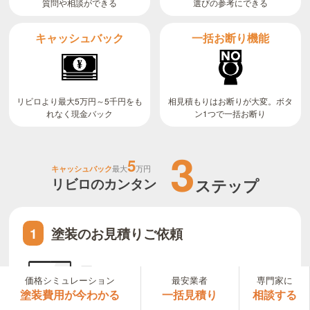
質問や相談ができる
選びの参考にできる
キャッシュバック
一括お断り機能
リビロより最大5万円～5千円をも
相見積もりはお断りが大変。ボタ
ン1つで一括お断り
れなく現金バック
3
5
キャッシュバック
最大
万円
リビロのカンタン
ステップ
塗装のお見積りご依頼
1
リビロが理想の塗装店を数社ご紹介。または、
価格シミュレーション
最安業者
専門家に
自分で選んだお店に見積り依頼
塗装費用が今わかる
一括見積り
相談する