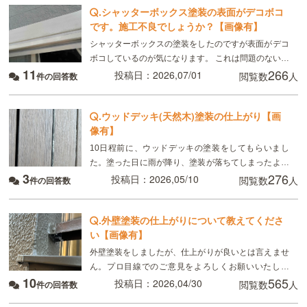
.
シャッターボックス塗装の表面がデコボコ
です。施工不良でしょうか？【画像有】
シャッターボックスの塗装をしたのですが表面がデコ
ボコしているのが気になります。 これは問題のない普
11
266
通の仕上がりなのでしょうか？ 近所の塗装したシャッ
投稿日：2026,07/01
閲覧数
人
件の回答数
ターボックスを見てもツルっとした仕上がりでこのよ
.
ウッドデッキ(天然木)塗装の仕上がり【画
像有】
10日程前に、ウッドデッキの塗装をしてもらいまし
た。塗った日に雨が降り、塗装が落ちてしまったよう
3
276
に思います。また、側面が塗られていないのですが、
投稿日：2026,05/10
閲覧数
人
件の回答数
それは普通ですか？3枚目は、雨があまりあたらなか
ったとこ
.
外壁塗装の仕上がりについて教えてくださ
い【画像有】
外壁塗装をしましたが、仕上がりが良いとは言えませ
ん。プロ目線でのご意見をよろしくお願いいたしま
10
565
す。 1枚目・マスキングの幅がおかしいと思うのです
投稿日：2026,04/30
閲覧数
人
件の回答数
が、アルミ部にはみ出した外壁材は除去することがで