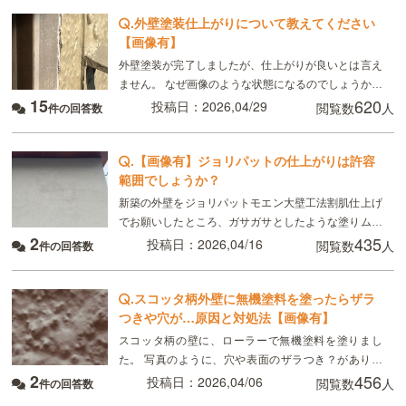
きます
.
外壁塗装仕上がりについて教えてください
【画像有】
外壁塗装が完了しましたが、仕上がりが良いとは言え
ません。 なぜ画像のような状態になるのでしょうか。
15
620
考えられる原因を教えてください。 よろしくお願いし
投稿日：2026,04/29
閲覧数
人
件の回答数
ます。
.
【画像有】ジョリパットの仕上がりは許容
範囲でしょうか？
新築の外壁をジョリパットモエン大壁工法割肌仕上げ
でお願いしたところ、ガサガサとしたような塗りムラ
2
435
を発見しました。 工務店に相談したところ、割肌仕上
投稿日：2026,04/16
閲覧数
人
件の回答数
げである以上仕方のない範囲とのことでした。 プロの
.
スコッタ柄外壁に無機塗料を塗ったらザラ
つきや穴が…原因と対処法【画像有】
スコッタ柄の壁に、ローラーで無機塗料を塗りまし
た。 写真のように、穴や表面のザラつき？がありま
2
456
す。この状態が、今後与える悪影響で想定されること
投稿日：2026,04/06
閲覧数
人
件の回答数
はありますか？ また、対処方法はありますか？ なぜ