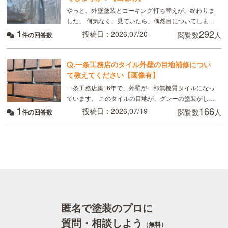
やっと、外壁塗装とコーキング打ち替えが、終わりま
した、 何気なく、見ていたら、偶然目についてしまっ
1
292
たのですが、 画像のように コーキングの端にマイナ
投稿日：2026,07/20
閲覧数
人
件の回答数
スドライバーで突いたように、凹んでいる所があり
.
一条工務店のタイル外壁の目地補修につい
て教えてください【画像有】
一条工務店築16年で、外壁が一部無機質タイルになっ
ています。 このタイルの目地が、グレーの塗装がして
1
166
あるのですが、かなり禿げてしまっていてるので補修
投稿日：2026,07/19
閲覧数
人
件の回答数
したいのですが、 タイルの目地を全てテープを貼っ
匿名で塗装のプロに
質問・相談しよう
（無料）