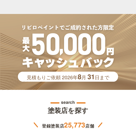
8
31
見積もりご依頼
2026年
月
日まで
search
塗装店を探す
25,773
登録塗装店
店舗