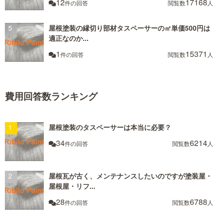
12
17168
件の回答
閲覧数
人
屋根塗装の縁切り部材タスペーサーの㎡単価500円は
適正なのか...
1
15371
件の回答
閲覧数
人
費用回答数ランキング
屋根塗装のタスペーサーは本当に必要？
34
6214
件の回答
閲覧数
人
屋根瓦が古く、メンテナンスしたいのですが塗装屋・
屋根屋・リフ...
28
6788
件の回答
閲覧数
人