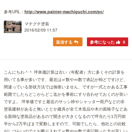
参考URL：
http://www.painter-machiguchi.com/pc/
マチグチ塗装
2016/02/09 11:57
返信する
参考になった
0
こんにちわ＾＾ 坪単価計算は古い（年配者）方に多くその計算を
用いてる事が多いです、最近は㎡数やｍ数で表記が殆どですけど、
間違っている形状方法では御座いません、ですが一式とかある工事
範囲でしたらどこからどこ迄かを事前にすり合わせておくのが良い
ですよ。 坪単価ですと最近のサッシ枠やシャッター雨戸などの非
塗装建材があると無いととか建具が全て木造品や木の面格子などあ
る面倒な塗装品があるので開きが大きくなるので坪当たり1万円前
半から2万半ばまで変動しますので、可能でしたら、他社との比較
がしづらいのでとお断り入れて㎡数やｍ数で表記願った方が宜しい