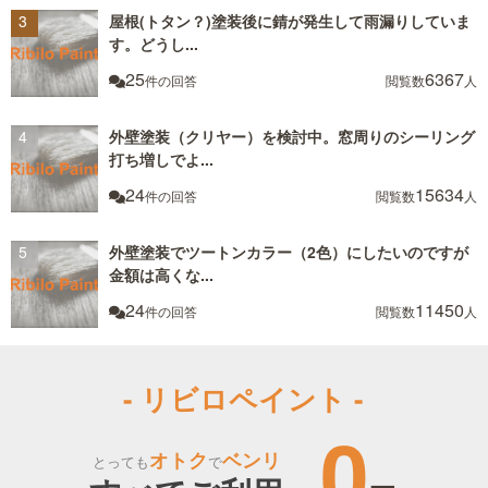
屋根(トタン？)塗装後に錆が発生して雨漏りしていま
す。どうし...
25
6367
件の回答
閲覧数
人
外壁塗装（クリヤー）を検討中。窓周りのシーリング
打ち増しでよ...
24
15634
件の回答
閲覧数
人
外壁塗装でツートンカラー（2色）にしたいのですが
金額は高くな...
24
11450
件の回答
閲覧数
人
- リビロペイント -
0
オトク
ベンリ
とっても
で