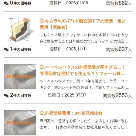
0
862
ます。 つまり46mmスパン部分をを引き延ばすと
投稿日：2026,01/05
閲覧数
人
件の回答数
22+18+8+8=56mmになる計算です。
.
キムラVJC-771木製玄関ドアの塗装：色と
費用【画像有】
こちらの木製ドアですが、いわゆる木製ドアのような
色に塗装することは可能なのでしょうか？ その場合お
1
637
いくらくらいかかるのでしょうか？
投稿日：2025,11/11
閲覧数
人
件の回答数
.
ヘーベルハウスの外壁塗装が高すぎる…！
専用部材は他社でも使える？リフォーム費用
を抑えるには？
ヘーベルハウスです、築２０年を過ぎて、外壁 コー
キング 防水シート等の 外回り、全面リフォームの時
2
2553
期が来ました ヘーベルハウスで、見積もりしてもらっ
投稿日：2025,07/07
閲覧数
人
件の回答数
たら、目が飛び出るほどの金額でビックリしています
.
外壁塗装費用：3社相見積比較
専門家のご意見をお伺いしたく、よろしくお願い致し
ます。 一軒家の外壁塗装で数社見積を取りました。
それぞれ使用塗料等違い、どこにすればよいか迷って