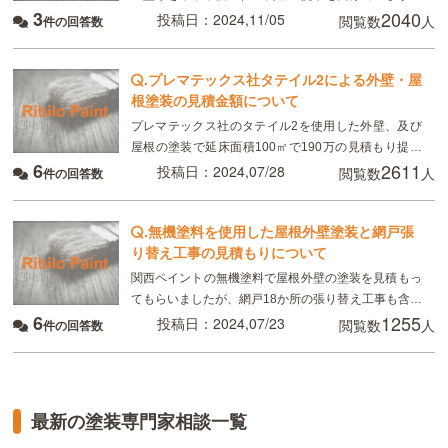
3
2040
これが定価で実際には30％カットした費用でどうでし
投稿日：2024,11/05
閲覧数
人
件の回答数
ょうかという営業なんですが他の方の質問を見て
.
プレマテックス社タテイル2による外壁・屋
根塗装の見積金額について
プレマテックス社のタテイル2を使用した外壁、及び
屋根の塗装で延床面積100㎡で190万の見積もり提示
6
2611
されました モニター価格で足場代、人件費等は無料で
投稿日：2024,07/28
閲覧数
人
件の回答数
材料費だけでやりますとの事でしたが妥当でしょうか
.
無機塗料を使用した屋根外壁塗装と網戸張
り替え工事の見積もりについて
関西ペイントの無機塗料で屋根外壁の塗装を見積もっ
てもらいましたが、網戸18か所の張り替え工事も含め
6
1255
て1420000円の提示を受けました屋根88㎡、外壁182
投稿日：2024,07/23
閲覧数
人
件の回答数
㎡なんですが、妥当な料金なのでしょうか？
最新の塗装専門家相談一覧