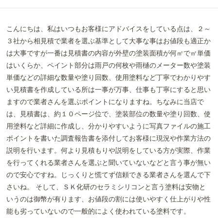
こんにちは、私はいつもお客様にアドバイスをしている点は、２～
３社から相見積で業者を選ぶ基準として大事な事はお値段も適正か
は大事ですが一番は見積書の内容が外壁の塗装面積が何㎡で㎡単価
はいくらか、ペイント部分は雨戸の何枚や雨樋のメーター数や塗装
単価などの詳細な数量や塗り回数、使用塗料など丁寧でわかりやす
い見積書を作成している所は一事が万事、仕事も丁寧にすると思い
ますので業者さんを選ぶポイントになりますね。ちなみに当店で
は、見積書は、約１０ページ位で、塗装部位の数量や塗り回数、使
用塗料など詳細に作成し、分かりやすいように写真ファイルの施工
ポイントを書いた調査報告書を添付してお客様に現況や作業方法の
説明を行います。何より見積もりや説明をしている方が実際、作業
を行ってくれる業者さんを選ぶと聞いていないなどと言う事が無い
ので安心ですね。じっくりと慌てず信頼できる業者さんを選んで下
さいね。 そして、ＳＫ化研のセラミシリコンと言う塗料は安物と
いうのは御幣が有ります、お値段の割には使いやすく仕上がりや性
能も劣っていないので一般的によく使われている塗料です。