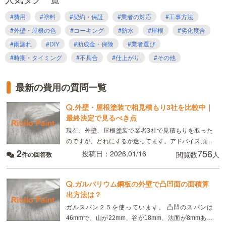
#費用
#塗料
#契約・保証
#業者の対応
#工事方法
#外壁・屋根の色
#コーキング
#防水
#屋根
#劣化度合
#雨漏れ
#DIY
#助成金・保険
#業者選び
#時期・タイミング
#不具合
#仕上がり
#その他
最新の費用の質問一覧
.
外壁・屋根塗装で相見積もり3社を比較中｜
最終決定で見るべき点
現在、外壁、屋根塗装で業者3社で見積もりを取った
のですが、どれにするか迷ってます。アドバイス頂け
2
756
るとありがたいです。 外壁はサイディング、屋根はモ
投稿日：2026,01/16
閲覧数
人
件の回答数
ニエル瓦。築二十年です。 ・外壁塗装 業者①
.
ガルバリウム鋼板の外壁で凸凹面の面積算
出方法は？
ガルスパン２５を使っています。 凸凹のスパンは
46mmで、山が22mm、谷が18mm、法面が8mmあり