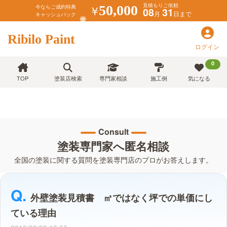
見積もりご依頼
￥
50,000
今ならご成約特典
08
31
月
日まで
キャッシュバック
Ribilo Paint
ログイン
0
TOP
塗装店検索
専門家相談
施工例
気になる
Consult
塗装専門家へ匿名相談
全国の塗装に関する質問を塗装専門店のプロがお答えします。
外壁塗装見積書 ㎡ではなく坪での単価にし
ている理由