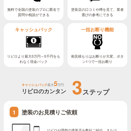
無料で全国の塗装のプロに匿名で
塗装店の口コミや噂を見て、業者
質問や相談ができる
選びの参考にできる
キャッシュバック
一括お断り機能
リビロより最大5万円～5千円をも
相見積もりはお断りが大変。ボタ
ン1つで一括お断り
れなく現金バック
3
5
キャッシュバック
最大
万円
リビロのカンタン
ステップ
塗装のお見積りご依頼
1
リビロが理想の塗装店を数社ご紹介。または、