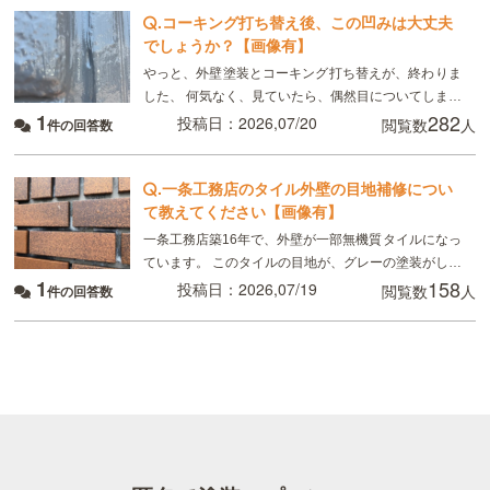
.
コーキング打ち替え後、この凹みは大丈夫
でしょうか？【画像有】
やっと、外壁塗装とコーキング打ち替えが、終わりま
した、 何気なく、見ていたら、偶然目についてしまっ
1
282
たのですが、 画像のように コーキングの端にマイナ
投稿日：2026,07/20
閲覧数
人
件の回答数
スドライバーで突いたように、凹んでいる所があり
.
一条工務店のタイル外壁の目地補修につい
て教えてください【画像有】
一条工務店築16年で、外壁が一部無機質タイルになっ
ています。 このタイルの目地が、グレーの塗装がして
1
158
あるのですが、かなり禿げてしまっていてるので補修
投稿日：2026,07/19
閲覧数
人
件の回答数
したいのですが、 タイルの目地を全てテープを貼っ