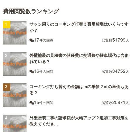
費用閲覧数ランキング
サッシ周りのコーキング打替え費用相場はいくらです
か？
17
51799
件の回答
閲覧数
人
外壁塗装の見積書の諸経費に交通費や駐車場代は含ま
れている？
16
34752
件の回答
閲覧数
人
コーキング打ち替えの金額はｍの単価？㎡の単価もあ
る？
15
20871
件の回答
閲覧数
人
外壁塗装工事の請求額が大幅アップ？追加工事対策を
教えてくださ...