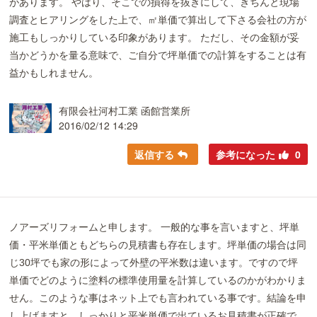
があります。 やはり、そこでの損得を抜きにして、きちんと現場
調査とヒアリングをした上で、㎡単価で算出して下さる会社の方が
施工もしっかりしている印象があります。 ただし、その金額が妥
当かどうかを量る意味で、ご自分で坪単価での計算をすることは有
益かもしれません。
有限会社河村工業 函館営業所
2016/02/12 14:29
返信する
参考になった
0
ノアーズリフォームと申します。 一般的な事を言いますと、坪単
価・平米単価ともどちらの見積書も存在します。坪単価の場合は同
じ30坪でも家の形によって外壁の平米数は違います。ですので坪
単価でどのように塗料の標準使用量を計算しているのかがわかりま
せん。このような事はネット上でも言われている事です。結論を申
し上げますと、しっかりと平米単価で出ているお見積書が正確で