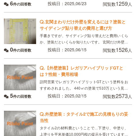
6
1259
投稿日：2025,06/23
閲覧数
人
件の回答数
います。 A下塗り：無機有機ハイブリッドEP
.
玄関まわりだけ外壁を変えるには？塗装と
サイディング貼り替えの費用と選び方
手書きですが、サイディング貼り替えだと費用いくら
か、塗装だといくらか知りたいです。 玄関だけ外壁の
0
1526
色を変える場合です。塗装だと、現在貼っているサイ
投稿日：2025,06/15
閲覧数
人
件の回答数
ディングの質感がなくなります。クリア塗装はテカテ
カし
.
【外壁塗装】レガリアハイブリッドGTと
は？性能・費用相場
訪問営業でレガリアハイブリットGTという塗料をお
すすめされました。 440㎡の塗装で510万という見積
5
2573
もりでした。 510万の中には足場架設（44万）目地補
投稿日：2025,02/15
閲覧数
人
件の回答数
修（40万）鉄部塗装（40万）その他費用
.
外壁塗装：タテイル2で施工の見積もりの妥
当性
タテイル2の材料費ということで…下塗り、中塗り、
上塗りを平米単価10,000円程の提示を受けています。