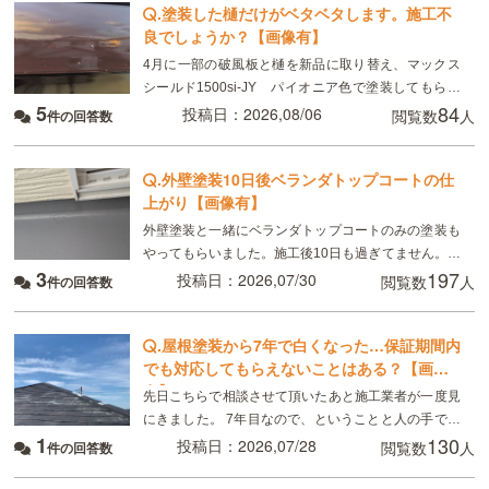
.
塗装した樋だけがベタベタします。施工不
良でしょうか？【画像有】
4月に一部の破風板と樋を新品に取り替え、マックス
シールド1500si-JY パイオニア色で塗装してもらい
5
84
ました。 8月現在、樋がベタベタして小さい虫が張り
投稿日：2026,08/06
閲覧数
人
件の回答数
付いています。部分的ではなく全体です。破風板
.
外壁塗装10日後ベランダトップコートの仕
上がり【画像有】
外壁塗装と一緒にベランダトップコートのみの塗装も
やってもらいました。施工後10日も過ぎてません。こ
3
197
れは普通ですか？
投稿日：2026,07/30
閲覧数
人
件の回答数
.
屋根塗装から7年で白くなった…保証期間内
でも対応してもらえないことはある？【画像
有】
先日こちらで相談させて頂いたあと施工業者が一度見
にきました。 7年目なので、ということと人の手で塗
1
130
るのでどうしてもムラはできる、板金部分はやはり経
投稿日：2026,07/28
閲覧数
人
件の回答数
年劣化と言われました ただ板金部分は錆びにくい素材