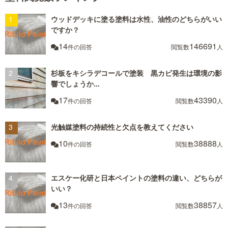
ウッドデッキに塗る塗料は水性、油性のどちらがいい
ですか？
14
146691
件の回答
閲覧数
人
杉板をキシラデコールで塗装 黒カビ発生は環境の影
響でしょうか...
17
43390
件の回答
閲覧数
人
光触媒塗料の持続性と欠点を教えてください
10
38888
件の回答
閲覧数
人
エスケー化研と日本ペイントの塗料の違い、どちらが
いい？
13
38857
件の回答
閲覧数
人