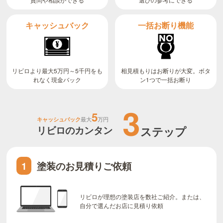
キャッシュバック
一括お断り機能
リビロより最大5万円～5千円をも
相見積もりはお断りが大変。ボタ
ン1つで一括お断り
れなく現金バック
3
5
キャッシュバック
最大
万円
リビロのカンタン
ステップ
塗装のお見積りご依頼
1
リビロが理想の塗装店を数社ご紹介。または、
自分で選んだお店に見積り依頼