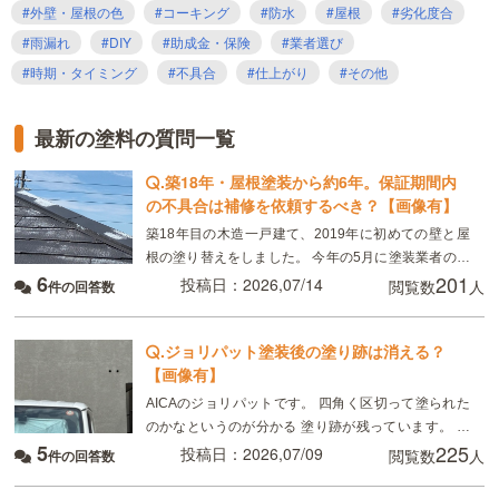
#外壁・屋根の色
#コーキング
#防水
#屋根
#劣化度合
#雨漏れ
#DIY
#助成金・保険
#業者選び
#時期・タイミング
#不具合
#仕上がり
#その他
最新の塗料の質問一覧
.
築18年・屋根塗装から約6年。保証期間内
の不具合は補修を依頼するべき？【画像有】
築18年目の木造一戸建て、2019年に初めての壁と屋
根の塗り替えをしました。 今年の5月に塗装業者の委
6
201
託会社の方による点検があり、屋根の塗装が塗れてい
投稿日：2026,07/14
閲覧数
人
件の回答数
ない箇所があると言われました。雨漏りやシミはない
.
ジョリパット塗装後の塗り跡は消える？
【画像有】
AICAのジョリパットです。 四角く区切って塗られた
のかなというのが分かる 塗り跡が残っています。 ハ
5
225
ウスメーカーからは「1〜2年で馴染む、雨の後だから
投稿日：2026,07/09
閲覧数
人
件の回答数
目立っているだけ」と言われていますが、