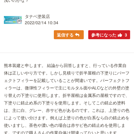
浅いのかな？
タナベ塗装店
2022/02/14 10:34
返信する
参考になった
3
熊本装建と申します。 結論から回答しますと、行っている作業自
体は正しいやり方です。しかし見積りで折半屋根の下塗りにパーフ
ェクトフィラーを記載していることが間違いです。パーフェクトフ
ィラーは、微弾性フィラーで主にモルタル面やALCなどの外壁の塗
り替えの下塗りに使用します。折半屋根は金属系の屋根ですので、
下塗りに錆止め系の下塗りを使用します。そしてこの錆止め塗料
は、主に白、グレー、赤サビ色があるのです。これは、上塗りの色
によって使い分けます。例えば上塗りの色が白系なら白の錆止めを
使いますし、茶色や濃い色の場合は赤サビ色の錆止めを使用しま
す。ですので職人さんの作業自体は間違ってないと思います