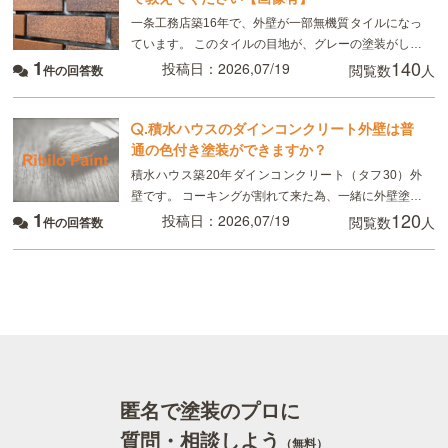
一条工務店築16年で、外壁が一部無機質タイルになっ
ています。 このタイルの目地が、グレーの塗装がして
1
140
あるのですが、かなり禿げてしまっていてるので補修
投稿日：2026,07/19
閲覧数
人
件の回答数
したいのですが、 タイルの目地を全てテープを貼っ
.
積水ハウスのダインコンクリート外壁は普
通の色付き塗装ができますか？
積水ハウス築20年ダインコンクリート（タフ30）外
壁です。 コーキングが割れて来た為、一緒に外壁塗装
1
120
を検討しています。 地元の塗装屋に依頼したいのです
投稿日：2026,07/19
閲覧数
人
件の回答数
が、クリア塗装ではなく、普通の色付きの塗装は可
匿名で塗装のプロに
質問・相談しよう
（無料）