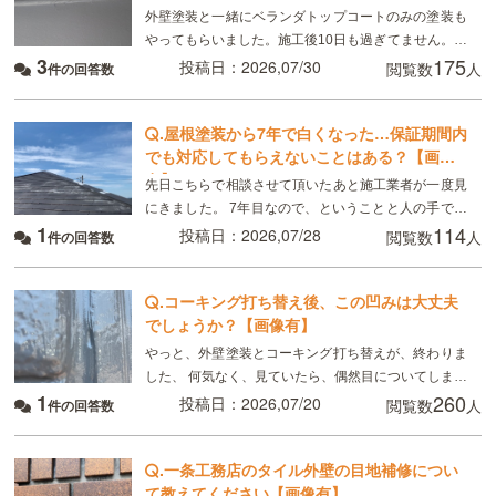
外壁塗装と一緒にベランダトップコートのみの塗装も
やってもらいました。施工後10日も過ぎてません。こ
3
175
れは普通ですか？
投稿日：2026,07/30
閲覧数
人
件の回答数
.
屋根塗装から7年で白くなった…保証期間内
でも対応してもらえないことはある？【画像
有】
先日こちらで相談させて頂いたあと施工業者が一度見
にきました。 7年目なので、ということと人の手で塗
1
114
るのでどうしてもムラはできる、板金部分はやはり経
投稿日：2026,07/28
閲覧数
人
件の回答数
年劣化と言われました ただ板金部分は錆びにくい素材
.
コーキング打ち替え後、この凹みは大丈夫
でしょうか？【画像有】
やっと、外壁塗装とコーキング打ち替えが、終わりま
した、 何気なく、見ていたら、偶然目についてしまっ
1
260
たのですが、 画像のように コーキングの端にマイナ
投稿日：2026,07/20
閲覧数
人
件の回答数
スドライバーで突いたように、凹んでいる所があり
.
一条工務店のタイル外壁の目地補修につい
て教えてください【画像有】