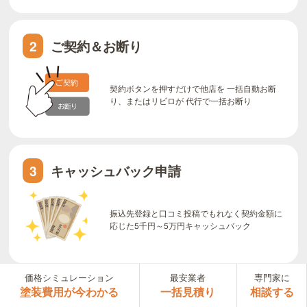
ご契約＆お断り
2
契約ボタンを押すだけで他店を 一括自動お断
り、またはリビロが 代行で一括お断り
キャッシュバック申請
3
振込先登録と口コミ投稿でもれなく契約金額に
応じた5千円～5万円キャッシュバック
価格シミュレーション
最安業者
専門家に
塗装費用が今わかる
一括見積り
相談する