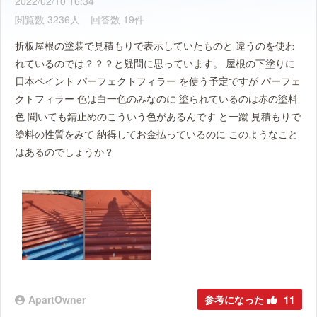
2022/02/10 16:34
閲覧数 3236人
回答数 19件
折板屋根の塗装で見積もりで表示していたものと 違うのを使わ
れているのでは？？？と疑問に思っています。 屋根の下塗りに
日本ペイント パーフェクトフィラー を使う予定ですが パーフェ
クトフィラー 色は白一色のみなのに 塗られているのは赤の塗料
色 聞いても錆止めのこういう色があるんです と一蹴 見積もりで
塗料の性質をみて 納得してお金払っているのに このようなこと
はあるのでしょうか？
ApartOwner
参考になった
11