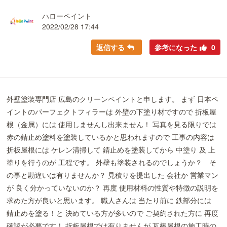
ハローペイント
2022/02/28 17:44
返信する
参考になった
0
外壁塗装専門店 広島のクリーンペイントと申します。 まず 日本ペ
イントのパーフェクトフィラーは 外壁の下塗り材ですので 折板屋
根（金属）には 使用しませんし出来ません！ 写真を見る限りでは
赤の錆止め塗料を塗装しているかと思われますので 工事の内容は
折板屋根には ケレン清掃して 錆止めを塗装してから 中塗り 及 上
塗りを行うのが 工程です。 外壁も塗装されるのでしょうか？ そ
の事と勘違いは有りませんか？ 見積りを提出した 会社か 営業マン
が 良く分かっていないのか？ 再度 使用材料の性質や特徴の説明を
求めた方が良いと思います。 職人さんは 当たり前に 鉄部分には
錆止めを塗る！と 決めている方が多いので ご契約された方に 再度
確認が必要です！ 折板屋根では有りませんが 瓦棒屋根の施工時の