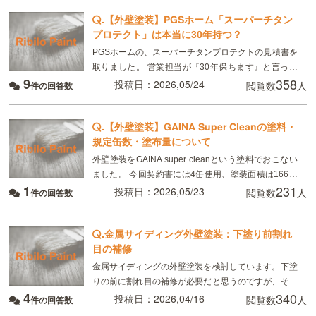
.
【外壁塗装】PGSホーム「スーパーチタン
プロテクト」は本当に30年持つ？
PGSホームの、スーパーチタンプロテクトの見積書を
取りました。 営業担当が『30年保ちます』と言って
9
358
いましたが、ネットで調べたら、15年〜20年と書い
投稿日：2026,05/24
閲覧数
人
件の回答数
て有りました。 スーパーチタンプロテクトは、実
.
【外壁塗装】GAINA Super Cleanの塗料・
規定缶数・塗布量について
外壁塗装をGAINA super cleanという塗料でおこない
ました。 今回契約書には4缶使用、塗装面積は166㎡
1
231
と記載がありました。 実際はGAINA2缶、GAINA
投稿日：2026,05/23
閲覧数
人
件の回答数
super clean2
.
金属サイディング外壁塗装：下塗り前割れ
目の補修
金属サイディングの外壁塗装を検討しています。下塗
りの前に割れ目の補修が必要だと思うのですが、その
4
340
場合補修剤は何を使用すればいいのでしょうか？ 塗装
投稿日：2026,04/16
閲覧数
人
件の回答数
の上塗りプレミアムシリコンの予定です。