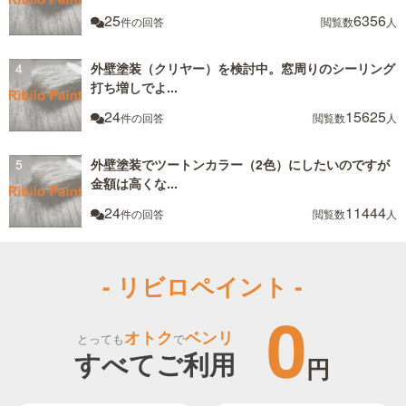
25
6356
件の回答
閲覧数
人
外壁塗装（クリヤー）を検討中。窓周りのシーリング
打ち増しでよ...
24
15625
件の回答
閲覧数
人
外壁塗装でツートンカラー（2色）にしたいのですが
金額は高くな...
24
11444
件の回答
閲覧数
人
- リビロペイント -
0
オトク
ベンリ
とっても
で
すべてご利用
円