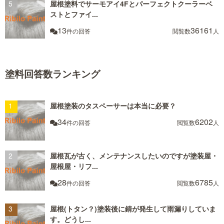
屋根塗料でサーモアイ4Fとパーフェクトクーラーベ
ストとファイ...
13
36161
件の回答
閲覧数
人
塗料回答数ランキング
屋根塗装のタスペーサーは本当に必要？
34
6202
件の回答
閲覧数
人
屋根瓦が古く、メンテナンスしたいのですが塗装屋・
屋根屋・リフ...
28
6785
件の回答
閲覧数
人
屋根(トタン？)塗装後に錆が発生して雨漏りしていま
す。どうし...