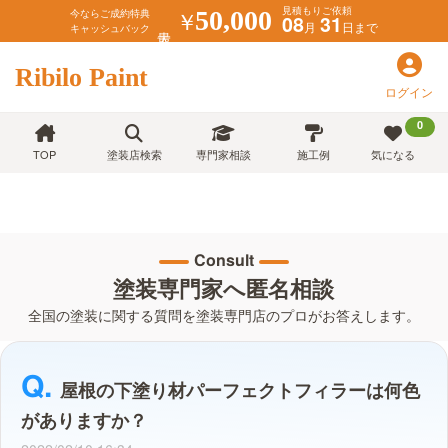
見積もりご依頼
￥
50,000
今ならご成約特典
08
31
月
日まで
キャッシュバック
Ribilo Paint
ログイン
0
TOP
塗装店検索
専門家相談
施工例
気になる
Consult
塗装専門家へ匿名相談
全国の塗装に関する質問を塗装専門店のプロがお答えします。
屋根の下塗り材パーフェクトフィラーは何色
がありますか？