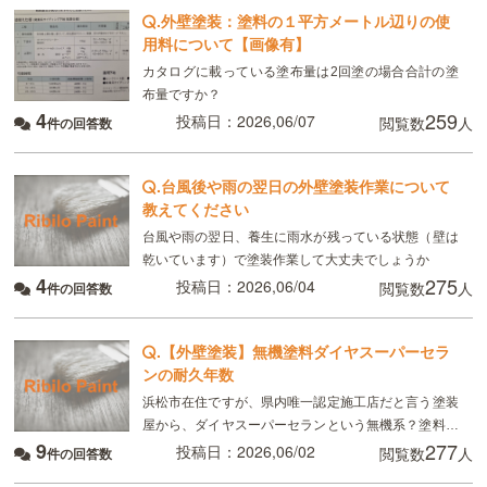
.
外壁塗装：塗料の１平方メートル辺りの使
用料について【画像有】
カタログに載っている塗布量は2回塗の場合合計の塗
布量ですか？
4
259
投稿日：2026,06/07
閲覧数
人
件の回答数
.
台風後や雨の翌日の外壁塗装作業について
教えてください
台風や雨の翌日、養生に雨水が残っている状態（壁は
乾いています）で塗装作業して大丈夫でしょうか
4
275
投稿日：2026,06/04
閲覧数
人
件の回答数
.
【外壁塗装】無機塗料ダイヤスーパーセラ
ンの耐久年数
浜松市在住ですが、県内唯一認定施工店だと言う塗装
屋から、ダイヤスーパーセランという無機系？塗料の
9
277
見積もりを取りました。 ダイヤスーパーセランは
投稿日：2026,06/02
閲覧数
人
件の回答数
2017年発売らしいですが、耐久年数は25年〜28年