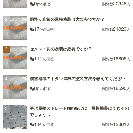
9
22345
件の回答
閲覧数
人
雨降り直後の屋根塗装は大丈夫ですか？
17
21323
件の回答
閲覧数
人
セメント瓦の塗装は必要ですか？
11
18859
件の回答
閲覧数
人
積雪地域のトタン屋根の塗装方法を教えてください
8
18590
件の回答
閲覧数
人
平形屋根ストレートNM9567は、屋根塗装はできるの
でしょう...
14
12881
件の回答
閲覧数
人