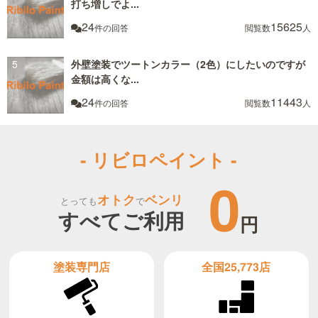
打ち増しでよ...
24
15625
件の回答
閲覧数
人
外壁塗装でツートンカラー（2色）にしたいのですが
金額は高くな...
24
11443
件の回答
閲覧数
人
- リビロペイント -
0
オトク
ベンリ
とっても
で
すべてご利用
円
全国25,773店
塗装専門店