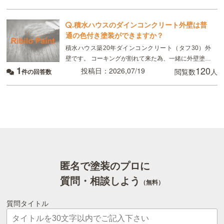
したいのですが、 タイルの目地を全てテープを貼っ
.
積水ハウスのダインコンクリート外壁は普
通の色付き塗装ができますか？
積水ハウス築20年ダインコンクリート（タフ30）外
壁です。 コーキングが割れて来た為、一緒に外壁塗装
1
120
を検討しています。 地元の塗装屋に依頼したいのです
投稿日：2026,07/19
閲覧数
人
件の回答数
が、クリア塗装ではなく、普通の色付きの塗装は可
匿名で塗装のプロに
質問・相談しよう
（無料）
質問タイトル