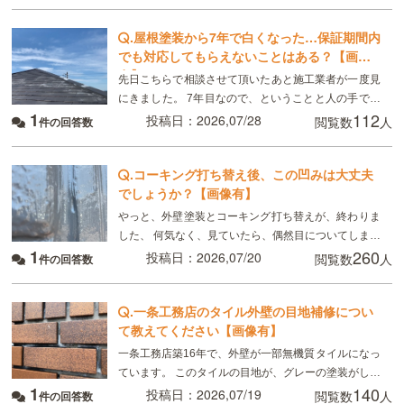
.
屋根塗装から7年で白くなった…保証期間内
でも対応してもらえないことはある？【画像
有】
先日こちらで相談させて頂いたあと施工業者が一度見
にきました。 7年目なので、ということと人の手で塗
1
112
るのでどうしてもムラはできる、板金部分はやはり経
投稿日：2026,07/28
閲覧数
人
件の回答数
年劣化と言われました ただ板金部分は錆びにくい素材
.
コーキング打ち替え後、この凹みは大丈夫
でしょうか？【画像有】
やっと、外壁塗装とコーキング打ち替えが、終わりま
した、 何気なく、見ていたら、偶然目についてしまっ
1
260
たのですが、 画像のように コーキングの端にマイナ
投稿日：2026,07/20
閲覧数
人
件の回答数
スドライバーで突いたように、凹んでいる所があり
.
一条工務店のタイル外壁の目地補修につい
て教えてください【画像有】
一条工務店築16年で、外壁が一部無機質タイルになっ
ています。 このタイルの目地が、グレーの塗装がして
1
140
あるのですが、かなり禿げてしまっていてるので補修
投稿日：2026,07/19
閲覧数
人
件の回答数