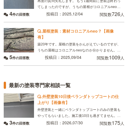
再度の質問失礼します。 もう1週間前に塗装は終わっ
てしまったのですが、うちの屋根がコロニアルneoか
4
726
どうか判断して貰いたいです。5年前に中古の家を買
投稿日：2025,12/04
閲覧数
人
件の回答数
ったのですが、築年月日は平成18年３月となってまし
.
屋根塗装：素材コロニアルneo？【画像
有】
築20年です。屋根の塗装をかんがえているのですが、
うちの屋根はコロニアルneoなのか分かりません。写
5
1009
真で判断つきますでしょうか。
投稿日：2025,09/04
閲覧数
人
件の回答数
最新の塗装専門家相談一覧
.
外壁塗装10日後ベランダトップコートの仕
上がり【画像有】
外壁塗装と一緒にベランダトップコートのみの塗装も
やってもらいました。施工後10日も過ぎてません。こ
3
175
れは普通ですか？
投稿日：2026,07/30
閲覧数
人
件の回答数