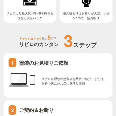
リビロより最大5万円～5千円をも
相見積もりはお断りが大変。ボタ
ン1つで一括お断り
れなく現金バック
3
5
キャッシュバック
最大
万円
リビロのカンタン
ステップ
塗装のお見積りご依頼
1
リビロが理想の塗装店を数社ご紹介。または、
自分で選んだお店に見積り依頼
ご契約＆お断り
2