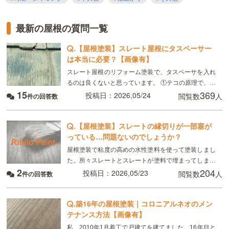
最新の屋根の質問一覧
.
【屋根塗装】スレート屋根にタスペーサー
は本当に必要？【画像有】
スレート屋根のリフォーム塗装で、タスペーサを入れ
るのは良くないと思っています。 ①テコの原理で、余
15
369
計に割れ易くなる ②風害の保険申請した場合に、認定
投稿日：2026,05/24
閲覧数
人
件の回答数
されにくい ⇩ よって、縁切りすればよく、タ
.
【屋根塗装】スレートの縁切りが一部塞が
っている…問題ないのでしょうか？
屋根塗装で粘度の高めの水性塗料を使って塗装しまし
た。所々スレートとスレートが塗料で埋まってしまっ
2
204
ていますが、開いているところがあれば大丈夫と言わ
投稿日：2026,05/23
閲覧数
人
件の回答数
れましたが、すべてが開いてなくても水の出口があれ
ば問題は
.
築16年の屋根塗装｜コロニアルネオのメン
テナンス方法【画像有】
私、2010年1月着工で戸建てを建てました。16年目と