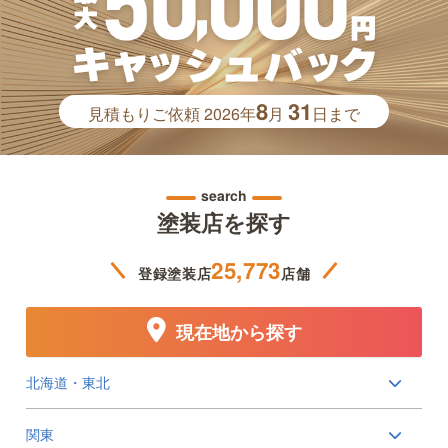
8
31
見積もりご依頼
2026年
月
日まで
search
塗装店を探す
25,773
登録塗装店
店舗
現在地から探す
北海道・東北
関東