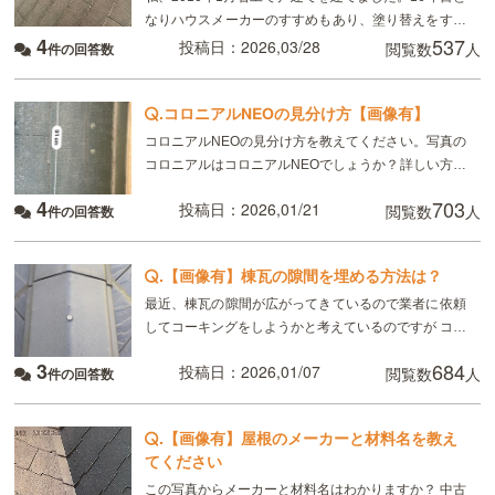
なりハウスメーカーのすすめもあり、塗り替えをする
4
537
ことにしました。建設時の仕様書に屋根材はコロニア
投稿日：2026,03/28
閲覧数
人
件の回答数
ルネオと記載があり、切妻屋根で室内から屋根の状態
が
.
コロニアルNEOの見分け方【画像有】
コロニアルNEOの見分け方を教えてください。写真の
コロニアルはコロニアルNEOでしょうか？詳しい方ア
ドバイスお願いします。
4
703
投稿日：2026,01/21
閲覧数
人
件の回答数
.
【画像有】棟瓦の隙間を埋める方法は？
最近、棟瓦の隙間が広がってきているので業者に依頼
してコーキングをしようかと考えているのですが コー
キング以外に何か他に良い方法はありますでしょう
3
684
投稿日：2026,01/07
閲覧数
人
件の回答数
か？ （今のところは棟瓦の張り替えは考えていませ
ん。
.
【画像有】屋根のメーカーと材料名を教え
てください
この写真からメーカーと材料名はわかりますか？ 中古