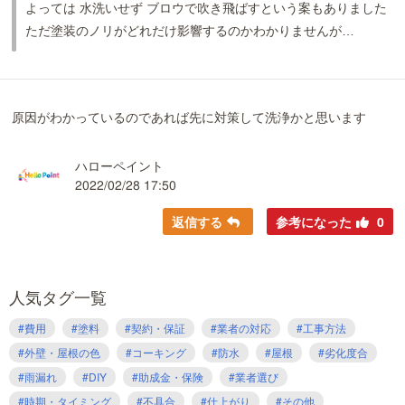
よっては 水洗いせず ブロウで吹き飛ばすという案もありました
ただ塗装のノリがどれだけ影響するのかわかりませんが…
原因がわかっているのであれば先に対策して洗浄かと思います
ハローペイント
2022/02/28 17:50
返信する
参考になった
0
人気タグ一覧
#費用
#塗料
#契約・保証
#業者の対応
#工事方法
#外壁・屋根の色
#コーキング
#防水
#屋根
#劣化度合
#雨漏れ
#DIY
#助成金・保険
#業者選び
#時期・タイミング
#不具合
#仕上がり
#その他