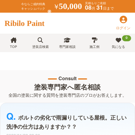
見積もりご依頼
￥
50,000
今ならご成約特典
08
31
月
日まで
キャッシュバック
Ribilo Paint
ログイン
0
TOP
塗装店検索
専門家相談
施工例
気になる
Consult
塗装専門家へ匿名相談
全国の塗装に関する質問を塗装専門店のプロがお答えします。
ボルトの劣化で雨漏りしている屋根。正しい
洗浄の仕方はありますか？？