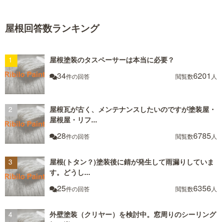
屋根回答数ランキング
屋根塗装のタスペーサーは本当に必要？
34
6201
件の回答
閲覧数
人
屋根瓦が古く、メンテナンスしたいのですが塗装屋・
屋根屋・リフ...
28
6785
件の回答
閲覧数
人
屋根(トタン？)塗装後に錆が発生して雨漏りしていま
す。どうし...
25
6356
件の回答
閲覧数
人
外壁塗装（クリヤー）を検討中。窓周りのシーリング