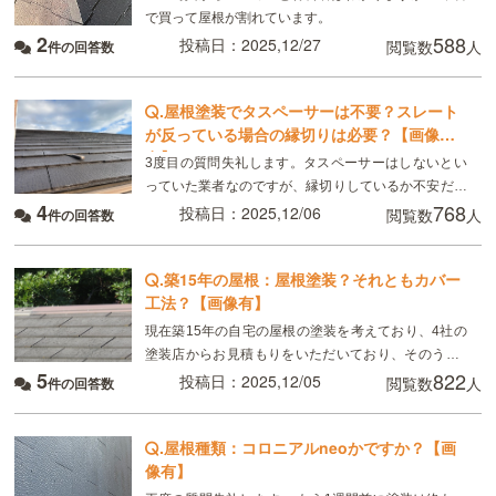
で買って屋根が割れています。
2
588
投稿日：2025,12/27
閲覧数
人
件の回答数
.
屋根塗装でタスペーサーは不要？スレート
が反っている場合の縁切りは必要？【画像
有】
3度目の質問失礼します。タスペーサーはしないとい
っていた業者なのですが、縁切りしているか不安だと
4
768
いったところ、職人さんが確認にきてくれて写真をと
投稿日：2025,12/06
閲覧数
人
件の回答数
ってくれました。職人さんが言うにはスレートが反っ
ているの
.
築15年の屋根：屋根塗装？それともカバー
工法？【画像有】
現在築15年の自宅の屋根の塗装を考えており、4社の
塗装店からお見積もりをいただいており、そのうち2
5
822
社は塗装での提案、もう2社は塗装が不可ということ
投稿日：2025,12/05
閲覧数
人
件の回答数
で、カバー工法を提案して来ております。 できること
で
.
屋根種類：コロニアルneoかですか？【画
像有】