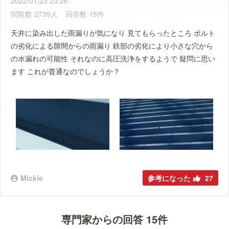
2022/01/23 23:26
閲覧数 2739人
回答数 15件
天井に染み出した雨漏りが気になり 見てもらったところ ボルト
の劣化による隙間からの雨漏り 鉄部の劣化により小さな穴から
の水漏れの可能性 それなのに高圧洗浄をするようで 疑問に思い
ます これが普通なのでしょうか？
Mickie
参考になった
27
専門家からの回答 15件