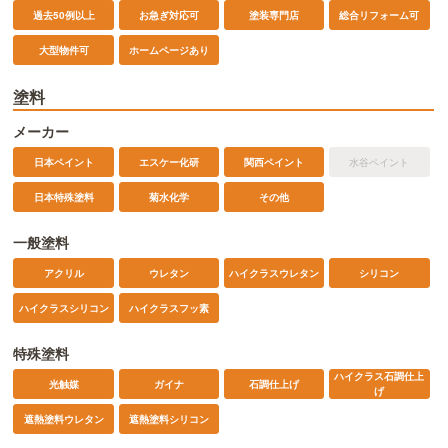
過去50例以上
お急ぎ対応可
塗装専門店
総合リフォーム可
ホームページあり
大型物件可
塗料
メーカー
日本ペイント
エスケー化研
関西ペイント
水谷ペイント
日本特殊塗料
菊水化学
その他
一般塗料
アクリル
ウレタン
ハイクラスウレタン
シリコン
ハイクラスシリコン
ハイクラスフッ素
特殊塗料
ハイクラス石調仕上
光触媒
ガイナ
石調仕上げ
げ
遮熱塗料ウレタン
遮熱塗料シリコン