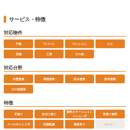
サービス・特徴
対応物件
戸建
アパート
マンション
ビル
店舗
工場
その他
対応分野
外壁塗装
屋根塗装
防水塗装
室内塗装
その他塗装
特徴
無料カラーシュミレ
手塗り
吹付け塗り
見積り無料
ーション可
メールやりとり可
近隣配慮
資格有り
保証有り