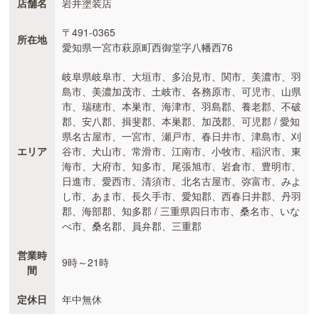
店舗名
岩井塗装店
〒491-0365
所在地
愛知県一宮市萩原町西御堂字八幡西76
岐阜県岐阜市、大垣市、多治見市、関市、美濃市、羽
島市、美濃加茂市、土岐市、各務原市、可児市、山県
市、瑞穂市、本巣市、海津市、羽島郡、養老郡、不破
郡、安八郡、揖斐郡、本巣郡、加茂郡、可児郡 / 愛知
県名古屋市、一宮市、瀬戸市、春日井市、津島市、刈
エリア
谷市、犬山市、常滑市、江南市、小牧市、稲沢市、東
海市、大府市、知多市、尾張旭市、岩倉市、豊明市、
日進市、愛西市、清須市、北名古屋市、弥富市、みよ
し市、あま市、長久手市、愛知郡、西春日井郡、丹羽
郡、海部郡、知多郡 / 三重県四日市市、桑名市、いな
べ市、桑名郡、員弁郡、三重郡
営業時
9時～21時
間
定休日
年中無休