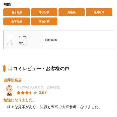
機能
暑さ対策
寒さ対策
外断熱
結露対策
防音対策
汚れ対策
担当
comment
岩井
口コミレビュー・お客様の声
岩井塗装店
Ｕ9195さん(愛知県一宮市在住)
3.67
勉強になりました。
様々な提案があり、知識も豊富で大変参考になりました。