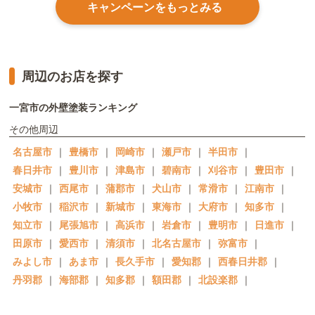
キャンペーンをもっとみる
周辺のお店を探す
一宮市の外壁塗装ランキング
その他周辺
名古屋市
｜
豊橋市
｜
岡崎市
｜
瀬戸市
｜
半田市
｜
春日井市
｜
豊川市
｜
津島市
｜
碧南市
｜
刈谷市
｜
豊田市
｜
安城市
｜
西尾市
｜
蒲郡市
｜
犬山市
｜
常滑市
｜
江南市
｜
小牧市
｜
稲沢市
｜
新城市
｜
東海市
｜
大府市
｜
知多市
｜
知立市
｜
尾張旭市
｜
高浜市
｜
岩倉市
｜
豊明市
｜
日進市
｜
田原市
｜
愛西市
｜
清須市
｜
北名古屋市
｜
弥富市
｜
みよし市
｜
あま市
｜
長久手市
｜
愛知郡
｜
西春日井郡
｜
丹羽郡
｜
海部郡
｜
知多郡
｜
額田郡
｜
北設楽郡
｜