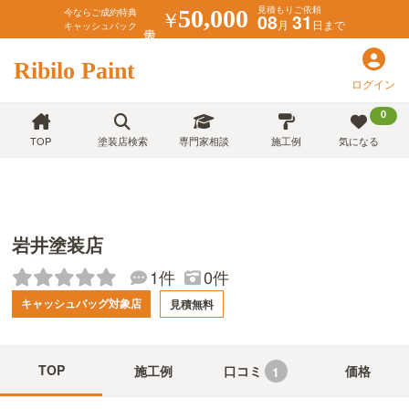
見積もりご依頼
￥
50,000
今ならご成約特典
08
31
月
日まで
キャッシュバック
Ribilo Paint
ログイン
0
TOP
塗装店検索
専門家相談
施工例
気になる
岩井塗装店
1件
0件
キャッシュバッグ対象店
見積無料
TOP
施工例
口コミ
価格
1