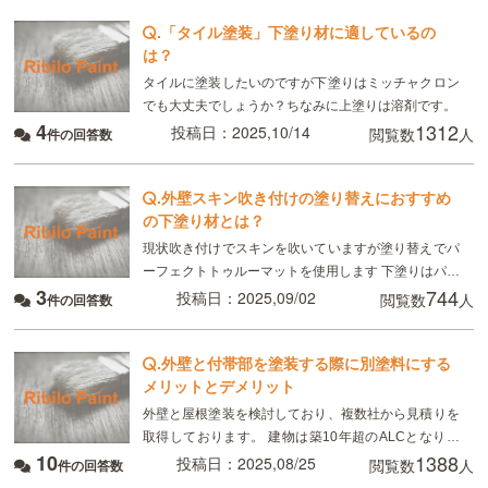
す。この
.
「タイル塗装」下塗り材に適しているの
は？
タイルに塗装したいのですが下塗りはミッチャクロン
でも大丈夫でしょうか？ちなみに上塗りは溶剤です。
4
1312
投稿日：2025,10/14
閲覧数
人
件の回答数
.
外壁スキン吹き付けの塗り替えにおすすめ
の下塗り材とは？
現状吹き付けでスキンを吹いていますが塗り替えでパ
ーフェクトトゥルーマットを使用します 下塗りはパー
3
744
フェクトサーフで大丈夫ですか？
投稿日：2025,09/02
閲覧数
人
件の回答数
.
外壁と付帯部を塗装する際に別塗料にする
メリットとデメリット
外壁と屋根塗装を検討しており、複数社から見積りを
取得しております。 建物は築10年超のALCとなりま
10
1388
す。 とある業者様から、以下を提案されております。
投稿日：2025,08/25
閲覧数
人
件の回答数
●外壁塗料→日本ペイントパーフェクトト