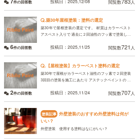
7
783
いになればよいのですがお見積りどれくらいでしょう
投稿日：2025,12/08
閲覧数
人
件の回答数
か。
.
築30年屋根塗装：塗料の選定
築30年で屋根塗装の選定です。 材質はカラーベスト
アスベスト入りで 過去に２回油性のフッ素で塗装して
3回目の塗装です。 アステックペイントの ①超耐候無
6
721
投稿日：2025,11/25
閲覧数
人
件の回答数
機EXコート 120万 ②超低汚染
.
【屋根塗装】カラーベスト塗料の選定
築30年で屋根がカラーベスト油性のフッ素で２回塗装
3回目の塗装を施工にあたり アステックペイントの ①
超低汚染リファイン500無機-IR(耐久性が一番良いが
2
707
投稿日：2025,11/24
閲覧数
人
件の回答数
無機量が多くカラーベストが割れてしま
外壁塗装のおすすめ外壁塗料は何が
塗装記事
いい？
外壁塗装 使用する塗料はなにがいい？