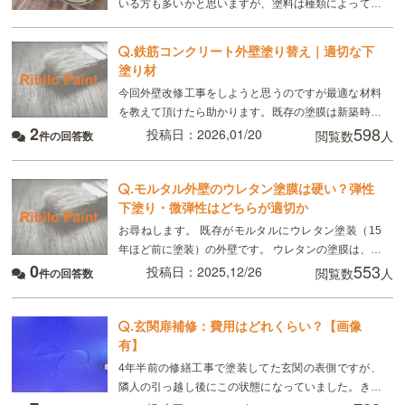
いる方も多いかと思いますが、塗料は種類によって変
わってきます。大きな違いとして「耐久性」「性能」
が挙げられます。…
.
鉄筋コンクリート外壁塗り替え｜適切な下
塗り材
今回外壁改修工事をしようと思うのですが最適な材料
を教えて頂けたら助かります。既存の塗膜は新築時に
2
598
鉄筋コンクリートの上にリシン吹きだったみたいで以
投稿日：2026,01/20
閲覧数
人
件の回答数
前改修工事の時に下塗り微弾性フィーラのソフトリカ
バリエポ
.
モルタル外壁のウレタン塗膜は硬い？弾性
下塗り・微弾性はどちらが適切か
お尋ねします。 既存がモルタルにウレタン塗装（15
年ほど前に塗装）の外壁です。 ウレタンの塗膜は、硬
0
553
質に分類されますか？ 塗り替える場合の下塗り材は、
投稿日：2025,12/26
閲覧数
人
件の回答数
弾性のもので問題ないでしょうか？ 微弾性の
.
玄関扉補修：費用はどれくらい？【画像
有】
4年半前の修繕工事で塗装してた玄関の表側ですが、
隣人の引っ越し後にこの状態になっていました。きれ