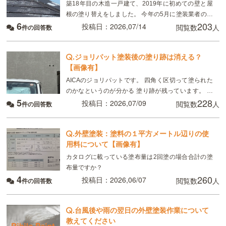
築18年目の木造一戸建て、2019年に初めての壁と屋
根の塗り替えをしました。 今年の5月に塗装業者の委
6
203
託会社の方による点検があり、屋根の塗装が塗れてい
投稿日：2026,07/14
閲覧数
人
件の回答数
ない箇所があると言われました。雨漏りやシミはない
.
ジョリパット塗装後の塗り跡は消える？
【画像有】
AICAのジョリパットです。 四角く区切って塗られた
のかなというのが分かる 塗り跡が残っています。 ハ
5
228
ウスメーカーからは「1〜2年で馴染む、雨の後だから
投稿日：2026,07/09
閲覧数
人
件の回答数
目立っているだけ」と言われていますが、
.
外壁塗装：塗料の１平方メートル辺りの使
用料について【画像有】
カタログに載っている塗布量は2回塗の場合合計の塗
布量ですか？
4
260
投稿日：2026,06/07
閲覧数
人
件の回答数
.
台風後や雨の翌日の外壁塗装作業について
教えてください