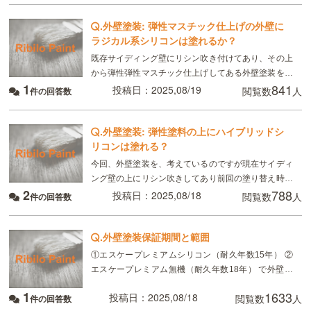
.
外壁塗装: 弾性マスチック仕上げの外壁に
ラジカル系シリコンは塗れるか？
既存サイディング壁にリシン吹き付けてあり、その上
から弾性弾性マスチック仕上げしてある外壁塗装を塗
1
841
り替えしたいのですが、今回塗り替えをする為の塗料
投稿日：2025,08/19
閲覧数
人
件の回答数
の選択肢はどの様なものがありますか？ちなみに水性
カチオン
.
外壁塗装: 弾性塗料の上にハイブリッドシ
リコンは塗れる？
今回、外壁塗装を、考えているのですが現在サイディ
ング壁の上にリシン吹きしてあり前回の塗り替え時に
2
788
弾性塗料マスチック仕上げで塗装しました。今回、塗
投稿日：2025,08/18
閲覧数
人
件の回答数
装をするにあたってハイブリッドシリコンを希望して
いるので
.
外壁塗装保証期間と範囲
①エスケープレミアムシリコン（耐久年数15年） ②
エスケープレミアム無機（耐久年数18年） で外壁を
施工した場合、何年間保証する保証書が出ますか？
1
1633
投稿日：2025,08/18
閲覧数
人
件の回答数
又、その範囲は a色褪せ b剥離 c膨れ