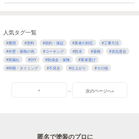
人気タグ一覧
#費用
#塗料
#契約・保証
#業者の対応
#工事方法
#外壁・屋根の色
#コーキング
#防水
#屋根
#劣化度合
#雨漏れ
#DIY
#助成金・保険
#業者選び
#時期・タイミング
#不具合
#仕上がり
#その他
«
...
»
匿名で塗装のプロに