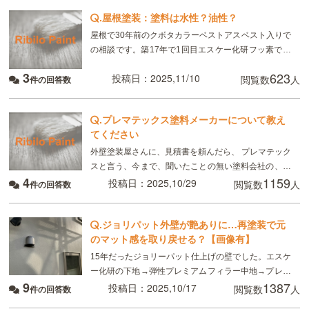
.
屋根塗装：塗料は水性？油性？
屋根で30年前のクボタカラーベストアスベスト入りで
の相談です。築17年で1回目エスケー化研フッ素で塗
り、築26年で２回目エスケー化研フッ素でぬりまし
3
623
投稿日：2025,11/10
閲覧数
人
件の回答数
た。今回築30年で塗装するのに油性か水性か業者で提
案
.
プレマテックス塗料メーカーについて教え
てください
外壁塗装屋さんに、見積書を頼んだら、 プレマテック
スと言う、今まで、聞いたことの無い塗料会社の、グ
4
1159
ランデと言う、今年の4月に 新発売された、塗料を勧
投稿日：2025,10/29
閲覧数
人
件の回答数
められました。 心配なので 工場の住所を、グ
.
ジョリパット外壁が艶ありに…再塗装で元
のマット感を取り戻せる？【画像有】
15年だったジョリーパット仕上げの壁でした。エスケ
ー化研の下地→弾性プレミアムフィラー中地→プレミ
9
1387
アムシリコン上地→プレミアムシリコンでテカリが出
投稿日：2025,10/17
閲覧数
人
件の回答数
て以前とは変わってしまい塗り直そうと思っていま