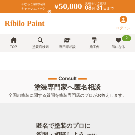
見積もりご依頼
￥
50,000
今ならご成約特典
08
31
月
日まで
キャッシュバック
Ribilo Paint
ログイン
0
TOP
塗装店検索
専門家相談
施工例
気になる
Consult
塗装専門家へ匿名相談
全国の塗装に関する質問を塗装専門店のプロがお答えします。
匿名で塗装のプロに
質問・相談しよう