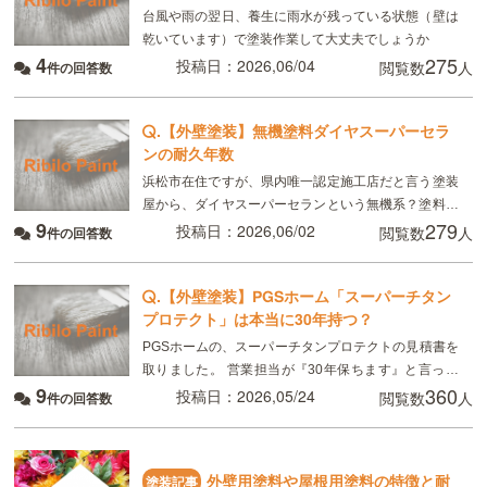
台風や雨の翌日、養生に雨水が残っている状態（壁は
乾いています）で塗装作業して大丈夫でしょうか
4
275
投稿日：2026,06/04
閲覧数
人
件の回答数
.
【外壁塗装】無機塗料ダイヤスーパーセラ
ンの耐久年数
浜松市在住ですが、県内唯一認定施工店だと言う塗装
屋から、ダイヤスーパーセランという無機系？塗料の
9
279
見積もりを取りました。 ダイヤスーパーセランは
投稿日：2026,06/02
閲覧数
人
件の回答数
2017年発売らしいですが、耐久年数は25年〜28年
.
【外壁塗装】PGSホーム「スーパーチタン
プロテクト」は本当に30年持つ？
PGSホームの、スーパーチタンプロテクトの見積書を
取りました。 営業担当が『30年保ちます』と言って
9
360
いましたが、ネットで調べたら、15年〜20年と書い
投稿日：2026,05/24
閲覧数
人
件の回答数
て有りました。 スーパーチタンプロテクトは、実
外壁用塗料や屋根用塗料の特徴と耐
塗装記事