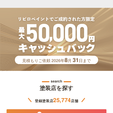
8
31
見積もりご依頼
2026年
月
日まで
search
塗装店を探す
25,774
登録塗装店
店舗