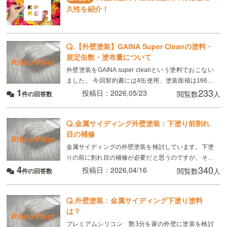
久性を紹介！
.
【外壁塗装】GAINA Super Cleanの塗料・
規定缶数・塗布量について
外壁塗装をGAINA super cleanという塗料でおこない
ました。 今回契約書には4缶使用、塗装面積は166㎡
1
233
と記載がありました。 実際はGAINA2缶、GAINA
投稿日：2026,05/23
閲覧数
人
件の回答数
super clean2
.
金属サイディング外壁塗装：下塗り前割れ
目の補修
金属サイディングの外壁塗装を検討しています。下塗
りの前に割れ目の補修が必要だと思うのですが、その
4
340
場合補修剤は何を使用すればいいのでしょうか？ 塗装
投稿日：2026,04/16
閲覧数
人
件の回答数
の上塗りプレミアムシリコンの予定です。
.
外壁塗装：金属サイディング下塗り塗料
は？
プレミアムシリコン 艶3分を家の外壁に塗装を検討