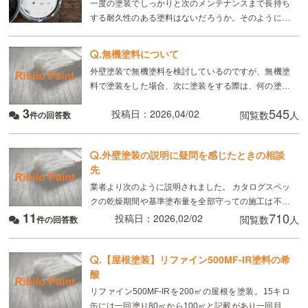
一度の塗装でしっかりと次のメンテナンスまで長持ち
する耐久性のある塗料はないだろうか。そのように思
われている方におすすめしたいのが「フッ素塗料」。
…
.
無機塗料について
外壁塗装で無機塗料を検討しているのですが、無機塗
料で塗装をした場合、次に塗装をする際は、何の塗料
でも大丈夫ですか？また、何か注意点とかあれば教え
3
545
投稿日：2026,04/02
閲覧数
人
件の回答数
て頂きたいです。宜しくお願いいたします。
.
外壁塗装の説明に疑問を感じたときの相談
先
業者より次のように説明されました。 カタログスペッ
クの乾燥期間や基準塗布量を全部守っての施工は不可
11
710
能です。できる業者はいません。 そんな世界なのです
投稿日：2026,02/02
閲覧数
人
件の回答数
か？クレマー扱いされています。 どこへ相談した
.
【屋根塗装】リファイン500MF-IR塗料の希
酸
リファイン500MF-IRを200㎡の屋根を塗装。15キロ
缶には一回塗り80㎡から100㎡と記載があり一回目の