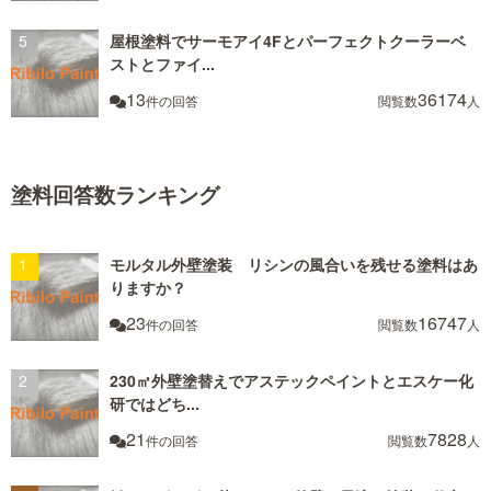
屋根塗料でサーモアイ4Fとパーフェクトクーラーベ
ストとファイ...
13
36174
件の回答
閲覧数
人
塗料回答数ランキング
モルタル外壁塗装 リシンの風合いを残せる塗料はあ
りますか？
23
16747
件の回答
閲覧数
人
230㎡外壁塗替えでアステックペイントとエスケー化
研ではどち...
21
7828
件の回答
閲覧数
人