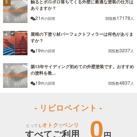
触るとボロボロ落ちてくる外壁に最適な塗装の仕方は
ありますか？
21
17178
件の回答
閲覧数
人
屋根の下塗り材パーフェクトフィラーは何色がありま
すか？
19
3237
件の回答
閲覧数
人
築13年サイディング初めての外壁塗装です。おすすめ
の塗料を教...
19
4837
件の回答
閲覧数
人
- リビロペイント -
0
オトク
ベンリ
とっても
で
すべてご利用
円