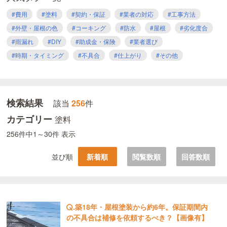
#費用
#塗料
#契約・保証
#業者の対応
#工事方法
#外壁・屋根の色
#コーキング
#防水
#屋根
#劣化度合
#雨漏れ
#DIY
#助成金・保険
#業者選び
#時期・タイミング
#不具合
#仕上がり
#その他
検索結果
該当
256
件
カテゴリー
塗料
256件中1～30件 表示
並び順
新着順
閲覧数順
回答数順
.
築18年・屋根塗装から約6年。保証期間内
の不具合は補修を依頼するべき？【画像有】