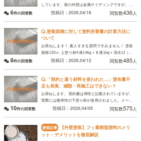
しています。家の外壁は金属サイディングですが、下
6
436
塗りは同じエスケ化学の下塗りシーラーで大丈夫でし
投稿日：2026,04/16
閲覧数
人
件の回答数
ょうか？それとも錆止めが入っているグレーやサビ色
の下塗り
.
塗装面積に対して塗料所要量の計算方法に
ついて
お尋ねします！ 素人すぎる質問ですみません！ 塗装
面積150㎡ 上塗り材A液14kg＋Ｂ液1kg＋清水1ℓ（計
8
485
16kg） 所要量0.3kg/㎡ 所要量の「0.3kg」は、A液＋
投稿日：2026,04/12
閲覧数
人
件の回答数
B液＝
.
「契約と違う材料を使われた…」塗布量不
足も発覚、減額・再施工はできない？
お尋ねします。 契約書は弾性と記載されていますが、
実際には微弾性の下塗り材が使用されました。メーカ
10
575
ーによると、弾性は微弾性に比べ6倍のひび割れ追従
投稿日：2026,04/05
閲覧数
人
件の回答数
性があるそうです。 しかし施工店は、契約書を書き間
【外壁塗装】フッ素樹脂塗料のメリ
塗装記事
ット・デメリットを徹底解説