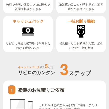
無料で全国の塗装のプロに匿名で
塗装店の口コミや噂を見て、業者
質問や相談ができる
選びの参考にできる
キャッシュバック
一括お断り機能
リビロより最大5万円～5千円をも
相見積もりはお断りが大変。ボタ
ン1つで一括お断り
れなく現金バック
3
5
キャッシュバック
最大
万円
リビロのカンタン
ステップ
塗装のお見積りご依頼
1
リビロが理想の塗装店を数社ご紹介。または、