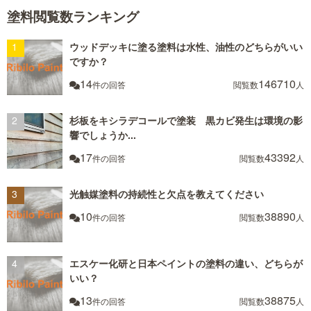
塗料閲覧数ランキング
ウッドデッキに塗る塗料は水性、油性のどちらがいい
ですか？
14
146710
件の回答
閲覧数
人
杉板をキシラデコールで塗装 黒カビ発生は環境の影
響でしょうか...
17
43392
件の回答
閲覧数
人
光触媒塗料の持続性と欠点を教えてください
10
38890
件の回答
閲覧数
人
エスケー化研と日本ペイントの塗料の違い、どちらが
いい？
13
38875
件の回答
閲覧数
人